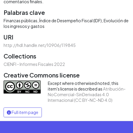
comentarios finales.
Palabras clave
Finanzas públicas
Índice de Desempeño Fiscal (IDF)
Evolución de
los ingresos y gastos
URI
http://hdl.handle.net/10906/119845
Collections
CIENFI - Informes Fiscales 2022
Creative Commons license
Except where otherwised noted, this
item's license is described as
Atribución-
NoComercial-SinDerivadas 4.0
Internacional (CC BY-NC-ND 4.0)
Full item page