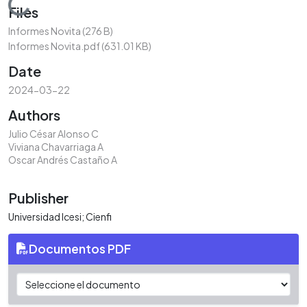
Loading...
Files
Informes Novita
(276 B)
Informes Novita.pdf
(631.01 KB)
Date
2024-03-22
Authors
Julio César Alonso C
Viviana Chavarriaga A
Oscar Andrés Castaño A
Publisher
Universidad Icesi; Cienfi
Documentos PDF