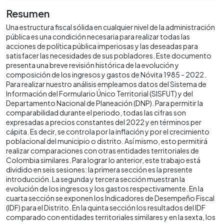
Resumen
Una estructura fiscal sólida en cualquier nivel de la administración
pública es una condición necesaria para realizar todas las
acciones de política pública imperiosas y las deseadas para
satisfacer las necesidades de sus pobladores. Este documento
presenta una breve revisión histórica de la evolución y
composición de los ingresos y gastos de Nóvita 1985 - 2022.
Para realizar nuestro análisis empleamos datos del Sistema de
Información del Formulario Único Territorial (SISFUT) y del
Departamento Nacional de Planeación (DNP). Para permitir la
comparabilidad durante el periodo, todas las cifras son
expresadas a precios constantes del 2022 y en términos per
cápita. Es decir, se controla por la inflación y por el crecimiento
poblacional del municipio o distrito. Así mismo, esto permitirá
realizar comparaciones con otras entidades territoriales de
Colombia similares. Para lograr lo anterior, este trabajo está
dividido en seis sesiones: la primera sección es la presente
introducción. La segunda y tercera sección muestran la
evolución de los ingresos y los gastos respectivamente. En la
cuarta sección se exponen los Indicadores de Desempeño Fiscal
(IDF) para el Distrito. En la quinta sección los resultados del IDF
comparado con entidades territoriales similares y en la sexta, los