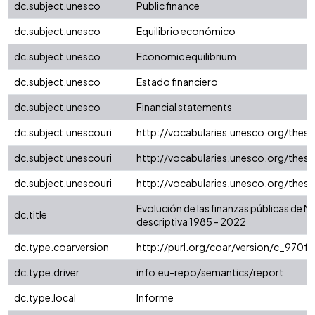
dc.subject.unesco
Public finance
dc.subject.unesco
Equilibrio económico
dc.subject.unesco
Economic equilibrium
dc.subject.unesco
Estado financiero
dc.subject.unesco
Financial statements
dc.subject.unescouri
http://vocabularies.unesco.org/the
dc.subject.unescouri
http://vocabularies.unesco.org/the
dc.subject.unescouri
http://vocabularies.unesco.org/thes
Evolución de las finanzas públicas de N
dc.title
descriptiva 1985 - 2022
dc.type.coarversion
http://purl.org/coar/version/c_970
dc.type.driver
info:eu-repo/semantics/report
dc.type.local
Informe