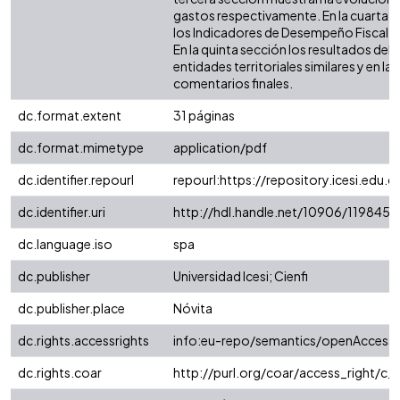
gastos respectivamente. En la cuarta 
los Indicadores de Desempeño Fiscal (IDF
En la quinta sección los resultados de
entidades territoriales similares y en la 
comentarios finales.
dc.format.extent
31 páginas
dc.format.mimetype
application/pdf
dc.identifier.repourl
repourl:https://repository.icesi.edu.c
dc.identifier.uri
http://hdl.handle.net/10906/119845
dc.language.iso
spa
dc.publisher
Universidad Icesi; Cienfi
dc.publisher.place
Nóvita
dc.rights.accessrights
info:eu-repo/semantics/openAccess
dc.rights.coar
http://purl.org/coar/access_right/c