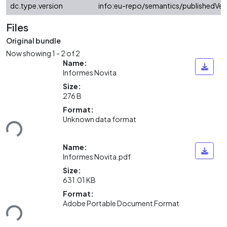
dc.type.version
info:eu-repo/semantics/publishedVer
Files
Original bundle
Now showing
1 - 2 of 2
Name:
Informes Novita
Size:
276 B
Format:
ding...
Unknown data format
Name:
Informes Novita.pdf
Size:
631.01 KB
Format:
ding...
Adobe Portable Document Format