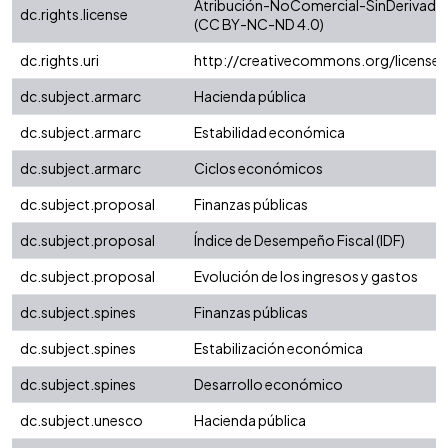
Atribución-NoComercial-SinDerivadas 
dc.rights.license
(CC BY-NC-ND 4.0)
dc.rights.uri
http://creativecommons.org/license
dc.subject.armarc
Hacienda pública
dc.subject.armarc
Estabilidad económica
dc.subject.armarc
Ciclos económicos
dc.subject.proposal
Finanzas públicas
dc.subject.proposal
Índice de Desempeño Fiscal (IDF)
dc.subject.proposal
Evolución de los ingresos y gastos
dc.subject.spines
Finanzas públicas
dc.subject.spines
Estabilización económica
dc.subject.spines
Desarrollo económico
dc.subject.unesco
Hacienda pública