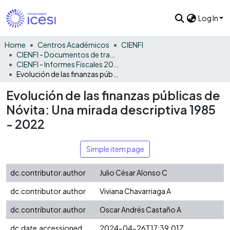
Log In
Home
Centros Académicos
CIENFI
CIENFI - Documentos de trabajos, técnicos y de divulgación
CIENFI - Informes Fiscales 2022
Evolución de las finanzas públicas de Nóvita: Una mirada descriptiva 1985 - 2022
Evolución de las finanzas públicas de
Nóvita: Una mirada descriptiva 1985
- 2022
Simple item page
dc.contributor.author
Julio César Alonso C
dc.contributor.author
Viviana Chavarriaga A
dc.contributor.author
Oscar Andrés Castaño A
dc.date.accessioned
2024-04-26T17:39:01Z