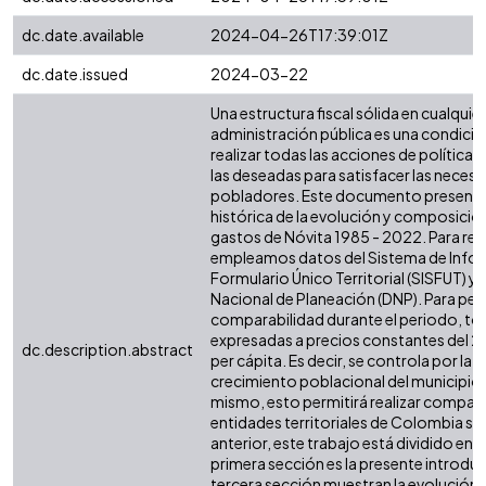
dc.date.available
2024-04-26T17:39:01Z
dc.date.issued
2024-03-22
Una estructura fiscal sólida en cualquier 
administración pública es una condició
realizar todas las acciones de política 
las deseadas para satisfacer las necesi
pobladores. Este documento presenta 
histórica de la evolución y composición
gastos de Nóvita 1985 - 2022. Para real
empleamos datos del Sistema de Infor
Formulario Único Territorial (SISFUT) 
Nacional de Planeación (DNP). Para perm
comparabilidad durante el periodo, tod
expresadas a precios constantes del 2
dc.description.abstract
per cápita. Es decir, se controla por la i
crecimiento poblacional del municipio o
mismo, esto permitirá realizar compar
entidades territoriales de Colombia simi
anterior, este trabajo está dividido en s
primera sección es la presente introdu
tercera sección muestran la evolución d