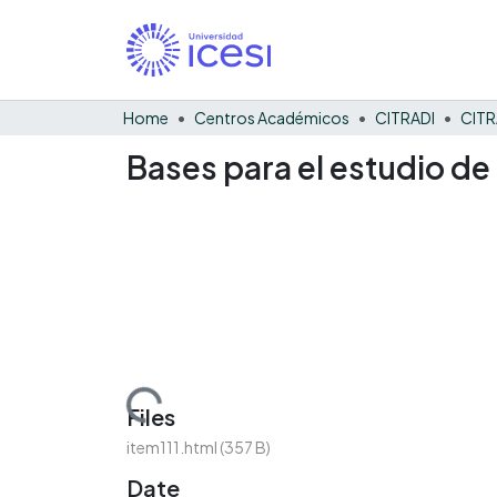
Home
Centros Académicos
CITRADI
CITR
Bases para el estudio de
Loading...
Files
item111.html
(357 B)
Date