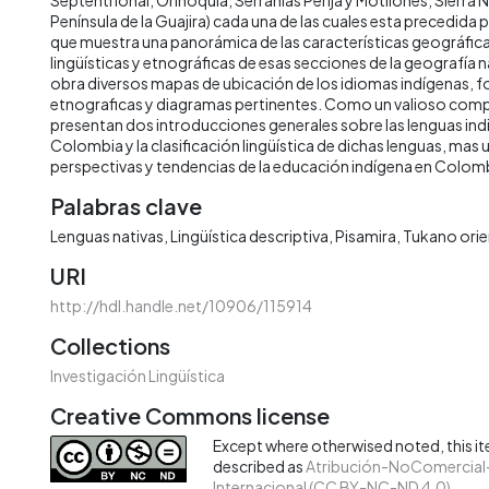
Península de la Guajira) cada una de las cuales esta precedida
que muestra una panorámica de las características geográficas
lingüísticas y etnográficas de esas secciones de la geografía na
obra diversos mapas de ubicación de los idiomas indígenas, f
etnograficas y diagramas pertinentes. Como un valioso com
presentan dos introducciones generales sobre las lenguas indi
Colombia y la clasificación lingüística de dichas lenguas, mas 
perspectivas y tendencias de la educación indígena en Colom
Palabras clave
Lenguas nativas
Lingüística descriptiva
Pisamira
Tukano orie
URI
http://hdl.handle.net/10906/115914
Collections
Investigación Lingüística
Creative Commons license
Except where otherwised noted, this ite
described as
Atribución-NoComercial-
Internacional (CC BY-NC-ND 4.0)