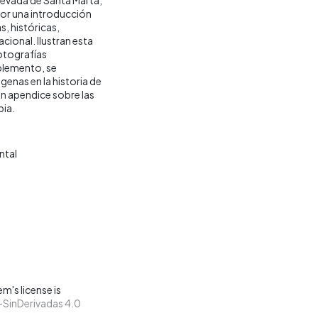
 por una introducción
, históricas,
cional. Ilustran esta
otografías
plemento, se
genas en la historia de
un apendice sobre las
bia.
ntal
m's license is
SinDerivadas 4.0