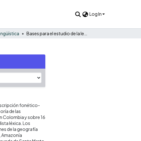
Log In
ingüística
Bases para el estudio de la lengua pisamira
scripción fonético-
oría de las
n Colombia y sobre 16
ista léxica. Los
es de la geografía
l, Amazonía
 Nevada de Santa Marta,