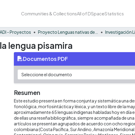
Communities & Collections
All of DSpace
Statistics
ADI - Proyectos
Proyecto Lenguas nativas del Vaupés
Investigación L
 la lengua pisamira
Documentos PDF
Resumen
Este estudio presenta en forma conjunta y sistemática una de
fonológica, morfosintáctica y léxica, y un texto libre de la may
aproximadamente 65 lenguas indigenas habladas hoy en día e
de ellas una reseña bibliográfica, siempre acompañada de una l
artículos se presentan agrupados de acuerdo con ocho region
colombiana (Costa Pacífica, Sur Andino, Amazonía Meridiona
Septentrional, Orinoquia, Serranias Perija y Motilones, Sierra