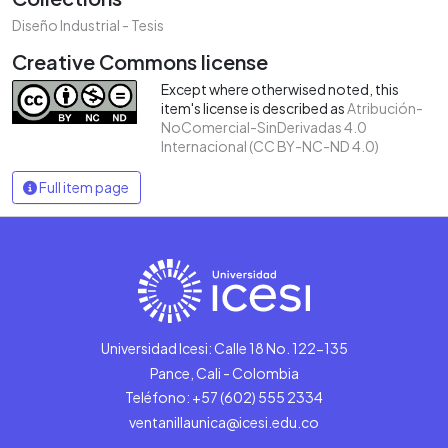
Diseño Industrial - Tesis
Creative Commons license
Except where otherwised noted, this
item's license is described as
Atribución-
NoComercial-SinDerivadas 4.0
Internacional (CC BY-NC-ND 4.0)
Full item page
Universidad Icesi: Calle 18 No. 122-135
Pance, Cali - Colombia
Teléfono: +57 (602) 555 2334
ventanillaunica@icesi.edu.co