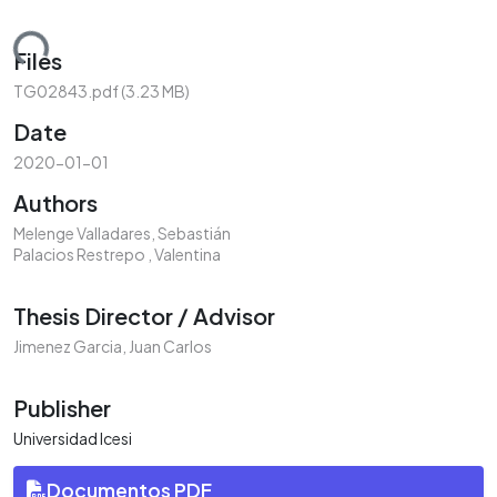
ding...
Files
TG02843.pdf
(3.23 MB)
Date
2020-01-01
Authors
Melenge Valladares, Sebastián
Palacios Restrepo , Valentina
Thesis Director / Advisor
Jimenez Garcia, Juan Carlos
Publisher
Universidad Icesi
Documentos PDF