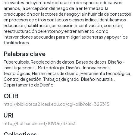
relevantes incluyen la estructuración de espacios educativos
amenos, la percepción del riesgo de la enfermedad, la
preocupación por factores de riesgo y la influencia de contactos
en procesos de otros contactos o casos índice. Identificamos
educación, habilitación, persuasión, incentivación, coerción,
reestructuración del entorno y entrenamiento, como
intervenciones adecuadas para mitigar las barreras y apoyar los
facilitadores.
Palabras clave
Tuberculosis
Recolección de datos
Bases de datos
Diseño -
Investigaciones - Metodología
Diseño - Innovaciones
tecnológicas
Herramientas de diseño
Herramienta tecnológica
Control de gestión
Trabajos de grado
Diseño Industrial
Departamento de Diseño
OLIB
http://biblioteca2.icesi.edu.co/cgi-olib?oid=325315
URI
http://hdl.handle.net/10906/87383
Collections