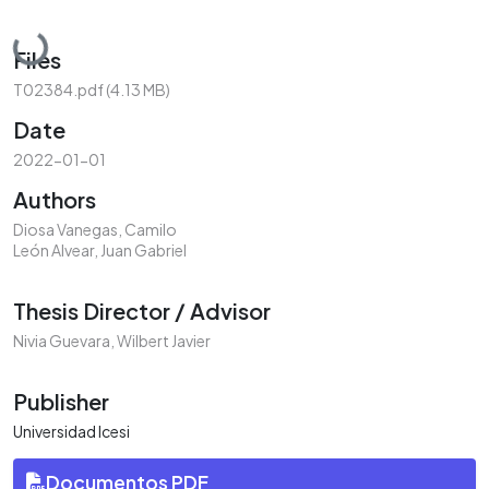
Loading...
Files
T02384.pdf
(4.13 MB)
Date
2022-01-01
Authors
Diosa Vanegas, Camilo
León Alvear, Juan Gabriel
Thesis Director / Advisor
Nivia Guevara, Wilbert Javier
Publisher
Universidad Icesi
Documentos PDF