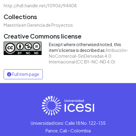
http://hdl.handle.net/10906/94408
Collections
Maestría en Gerencia de Proyectos
Creative Commons license
Except where otherwised noted, this
item's license is described as
Atribución-
NoComercial-SinDerivadas 4.0
Internacional (CC BY-NC-ND 4.0)
Full item page
Universidad Icesi: Calle 18 No. 122-135
Pance, Cali - Colombia