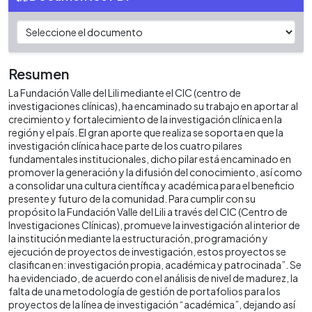
Resumen
La Fundación Valle del Lili mediante el CIC (centro de
investigaciones clínicas), ha encaminado su trabajo en aportar al
crecimiento y fortalecimiento de la investigación clínica en la
región y el país. El gran aporte que realiza se soporta en que la
investigación clínica hace parte de los cuatro pilares
fundamentales institucionales, dicho pilar está encaminado en
promover la generación y la difusión del conocimiento, así como
a consolidar una cultura científica y académica para el beneficio
presente y futuro de la comunidad. Para cumplir con su
propósito la Fundación Valle del Lili a través del CIC (Centro de
Investigaciones Clínicas), promueve la investigación al interior de
la institución mediante la estructuración, programación y
ejecución de proyectos de investigación, estos proyectos se
clasifican en: investigación propia, académica y patrocinada”. Se
ha evidenciado, de acuerdo con el análisis de nivel de madurez, la
falta de una metodología de gestión de portafolios para los
proyectos de la línea de investigación “académica”, dejando así