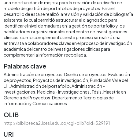
una oportunidad de mejora para la creación de un diseño de
modelo de gestión de portafolios de proyectos. Para el
desarrollo de esta se realizó la revisión y validación de bibliografía
existente, lo cual permitió estructurar el diagnóstico para
identificar el nivel de madurez en la gestión de portafolio y los
habilitadores organizacionales en el centro de investigaciones
clínicas; como complemento a este proceso se realizó una
entrevista a colaboradores claves en el proceso de investigación
académica del centro de investigaciones clínicas para
complementar la información recopilada.
Palabras clave
Administración de proyectos
Diseño de proyectos
Evaluación
de proyectos
Proyectos de investigación
Fundación Valle del
Lili
Administración del portafolio
Administración -
Investigaciones
Medicina - Investigaciones
Tésis
Maestría en
Gerencia de Proyectos
Departamento Tecnologías de
Información y Comunicaciones
OLIB
http://biblioteca2.icesi.edu.co/cgi-olib?oid=329191
URI