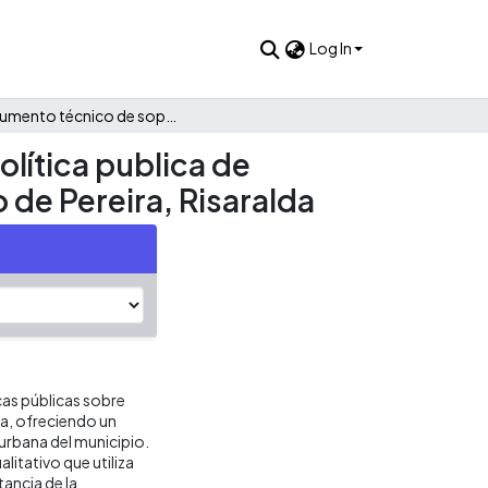
Log In
Documento técnico de soporte para la formulación de la política publica de ecourbanismo y construcción sostenible para el municipio de Pereira, Risaralda
lítica publica de
 de Pereira, Risaralda
as públicas sobre
ra, ofreciendo un
urbana del municipio.
itativo que utiliza
ancia de la