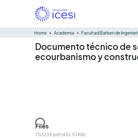
Home
Academia
Documento técnico de sop
ecourbanismo y construcc
Loading...
Files
T03239.pdf
(452.53 KB)