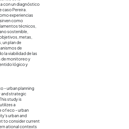
nza con un diagnóstico
e caso Pereira.
como experiencias
 sirven como
ndamentos técnicos,
bano sostenible,
 objetivos, metas,
, un plan de
canismos de
 la viabilidad de las
s de monitoreo y
entido lógico y
co - urban planning
y and strategic
his study is
tilizes a
 of eco - urban
city's urban and
nt to consider current
tern ational contexts