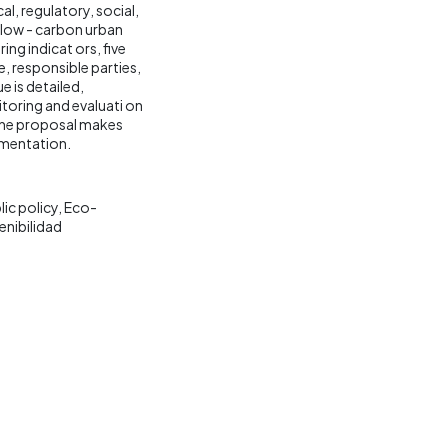
l, regulatory, social,
d low - carbon urban
ng indicat ors, five
e, responsible parties,
 is detailed,
itoring and evaluati on
the proposal makes
ementation.
lic policy
Eco-
enibilidad