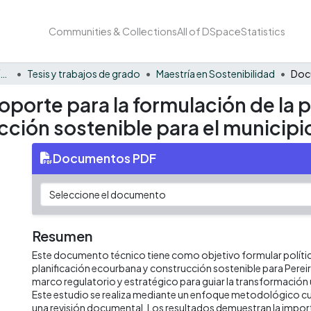
Communities & Collections
All of DSpace
Statistics
Facultad Barberi de Ingeniería, Diseño y Ciencias Aplicadas
Tesis y trabajos de grado
Maestría en Sostenibilidad
orte para la formulación de la po
ión sostenible para el municipio
Documentos PDF
Resumen
Este documento técnico tiene como objetivo formular polític
planificación ecourbana y construcción sostenible para Perei
marco regulatorio y estratégico para guiar la transformación 
Este estudio se realiza mediante un enfoque metodológico cual
una revisión documental. Los resultados demuestran la import