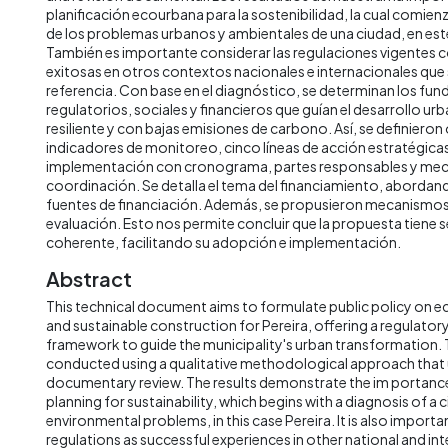
planificación ecourbana para la sostenibilidad, la cual comie
de los problemas urbanos y ambientales de una ciudad, en est
También es importante considerar las regulaciones vigentes 
exitosas en otros contextos nacionales e internacionales que
referencia. Con base en el diagnóstico, se determinan los fu
regulatorios, sociales y financieros que guían el desarrollo ur
resiliente y con bajas emisiones de carbono. Así, se definieron
indicadores de monitoreo, cinco líneas de acción estratégicas
implementación con cronograma, partes responsables y me
coordinación. Se detalla el tema del financiamiento, abordando
fuentes de financiación. Además, se propusieron mecanismo
evaluación. Esto nos permite concluir que la propuesta tiene s
coherente, facilitando su adopción e implementación.
Abstract
This technical document aims to formulate public policy on e
and sustainable construction for Pereira, offering a regulator
framework to guide the municipality's urban transformation. T
conducted using a qualitative methodological approach that u
documentary review. The results demonstrate the im portance
planning for sustainability, which begins with a diagnosis of a 
environmental problems, in this case Pereira. It is also importa
regulations as successful experiences in other national and in