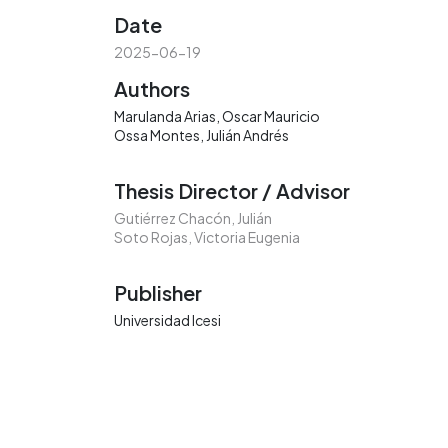
Date
2025-06-19
Authors
Marulanda Arias, Oscar Mauricio
Ossa Montes, Julián Andrés
Thesis Director / Advisor
Gutiérrez Chacón, Julián
Soto Rojas, Victoria Eugenia
Publisher
Universidad Icesi