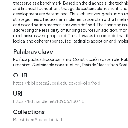
that serve as a benchmark. Based on the diagnosis, the technica
and financial foundations that guide sustainable, resilient, an
development are determined. Thus, objectives, goals, monitori
strategic lines of action, an implementation plan with a timelin
and coordination mechanisms were defined. The financing issue
addressing the feasibility of funding sources. In addition, mon
mechanisms were proposed. This allows us to conclude that 
logical and coherent sense, facilitating its adoption and impl
Palabras clave
Política pública
Ecourbanismo
Construcción sostenible
Pub
urbanism
Sustainable construction
Tesis de Maestría en Sost
OLIB
https://biblioteca2.icesi.edu.co/cgi-olib/?oid=
URI
https://hdl.handle.net/10906/130715
Collections
Maestría en Sostenibilidad