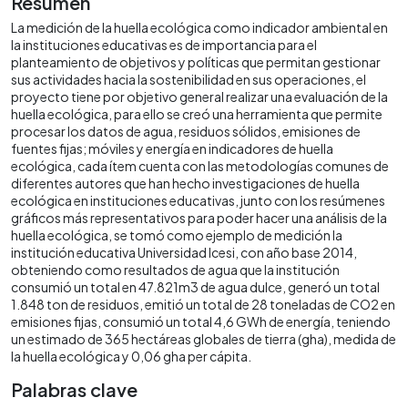
Resumen
La medición de la huella ecológica como indicador ambiental en
la instituciones educativas es de importancia para el
planteamiento de objetivos y políticas que permitan gestionar
sus actividades hacia la sostenibilidad en sus operaciones, el
proyecto tiene por objetivo general realizar una evaluación de la
huella ecológica, para ello se creó una herramienta que permite
procesar los datos de agua, residuos sólidos, emisiones de
fuentes fijas; móviles y energía en indicadores de huella
ecológica, cada ítem cuenta con las metodologías comunes de
diferentes autores que han hecho investigaciones de huella
ecológica en instituciones educativas, junto con los resúmenes
gráficos más representativos para poder hacer una análisis de la
huella ecológica, se tomó como ejemplo de medición la
institución educativa Universidad Icesi, con año base 2014,
obteniendo como resultados de agua que la institución
consumió un total en 47.821m3 de agua dulce, generó un total
1.848 ton de residuos, emitió un total de 28 toneladas de CO2 en
emisiones fijas, consumió un total 4,6 GWh de energía, teniendo
un estimado de 365 hectáreas globales de tierra (gha), medida de
la huella ecológica y 0,06 gha per cápita.
Palabras clave