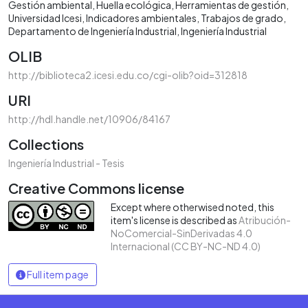
Gestión ambiental
Huella ecológica
Herramientas de gestión
Universidad Icesi
Indicadores ambientales
Trabajos de grado
Departamento de Ingeniería Industrial
Ingeniería Industrial
OLIB
http://biblioteca2.icesi.edu.co/cgi-olib?oid=312818
URI
http://hdl.handle.net/10906/84167
Collections
Ingeniería Industrial - Tesis
Creative Commons license
Except where otherwised noted, this
item's license is described as
Atribución-
NoComercial-SinDerivadas 4.0
Internacional (CC BY-NC-ND 4.0)
Full item page