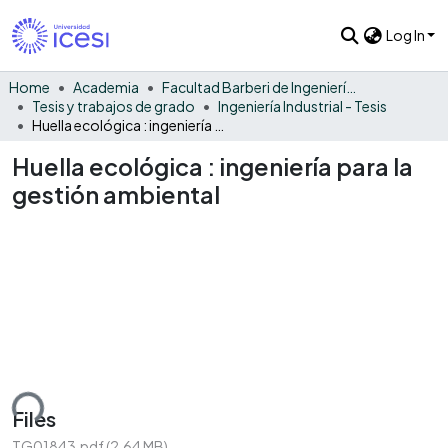
Log In
Home
Academia
Facultad Barberi de Ingeniería, Diseño y Ciencias Aplicadas
Tesis y trabajos de grado
Ingeniería Industrial - Tesis
Huella ecológica : ingeniería para la gestión ambiental
Huella ecológica : ingeniería para la
gestión ambiental
ding...
Files
TG01843.pdf
(2.64 MB)