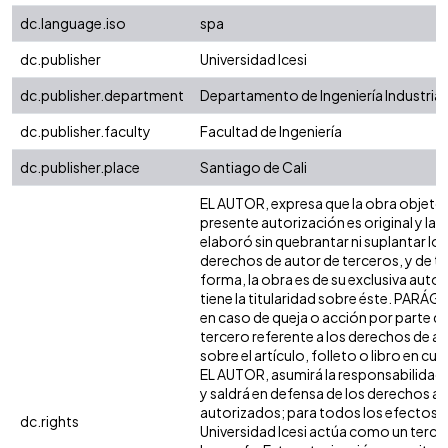
dc.language.iso
spa
dc.publisher
Universidad Icesi
dc.publisher.department
Departamento de Ingeniería Industrial
dc.publisher.faculty
Facultad de Ingeniería
dc.publisher.place
Santiago de Cali
EL AUTOR, expresa que la obra objeto 
presente autorización es original y la
elaboró sin quebrantar ni suplantar los
derechos de autor de terceros, y de ta
forma, la obra es de su exclusiva autor
tiene la titularidad sobre éste. PARÁ
en caso de queja o acción por parte d
tercero referente a los derechos de a
sobre el artículo, folleto o libro en cue
EL AUTOR, asumirá la responsabilidad 
y saldrá en defensa de los derechos aq
autorizados; para todos los efectos, 
dc.rights
Universidad Icesi actúa como un terce