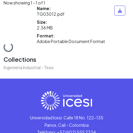
Now showing
1 - 1 of 1
Name:
TG03012.pdf
Size:
2.36 MB
Format:
Adobe Portable Document Format
Loading...
Collections
Ingeniería Industrial - Tesis
Universidad Icesi: Calle 18 No. 122-135
Pance, Cali - Colombia
Teléfono: +57 (602) 555 2334