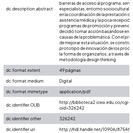
barreras de acceso al programa, servic
dc.description.abstract
especialistas; entorno sociocultural; f
en la coordinación de la prestación de 
asistencia médica y la poca recepción 
programas de promoción y prevenció
decidió tomar acción basándose en l
causas de la problemática. Con el pr
de mejorar esta situación, se constru
prototipo de innovación de los proce
la forma de organizarlos, a través de la
metodología design thinking.
dc.format.extent
49 páginas
dc.format.medium
Digital
dc.format.mimetype
application/pdf
http://biblioteca2.icesi.edu.co/cgi-o
dc.identifier.OLIB
oid=326242
dc.identifier.other
326242
dc.identifier.uri
http://hdl.handle.net/10906/87546