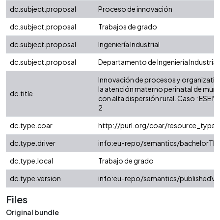
dc.subject.proposal
Proceso de innovación
dc.subject.proposal
Trabajos de grado
dc.subject.proposal
Ingeniería Industrial
dc.subject.proposal
Departamento de Ingeniería Industrial
Innovación de procesos y organizativ
la atención materno perinatal de muni
dc.title
con alta dispersión rural. Caso : ESE 
2
dc.type.coar
http://purl.org/coar/resource_type/
dc.type.driver
info:eu-repo/semantics/bachelorThe
dc.type.local
Trabajo de grado
dc.type.version
info:eu-repo/semantics/publishedVe
Files
Original bundle