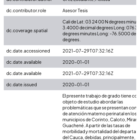
dc.contributor.role
Asesor Tesis
Cali de Lat: 03 24 00 N degrees minute
3.4000 decimal degrees Long: 076 3
dc.coverage.spatial
degrees minutes Long: -76.5000 dec
degrees.
dc.date.accessioned
2021-07-29T07:32:16Z
dc.date.available
2020-01-01
dc.date.available
2021-07-29T07:32:16Z
dc.date.issued
2020-01-01
El presente trabajo de grado tiene c
objeto de estudio abordar las
problemáticas que se presentan con la
de atención materno perinatal en los
municipios de Corinto, Caloto, Mirand
Guachené. A partir de las tasas de
morbilidad y mortalidad del departa
del Cauca, debidas, principalmente, a 