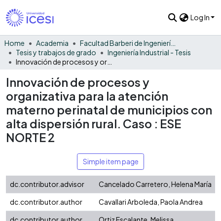
Log In
Home
Academia
Facultad Barberi de Ingeniería, Diseño y Ciencias Aplicadas
Tesis y trabajos de grado
Ingeniería Industrial - Tesis
Innovación de procesos y organizativa para la atención materno perinatal de municipios con alta dispersión rural. Caso : ESE NORTE 2
Innovación de procesos y
organizativa para la atención
materno perinatal de municipios con
alta dispersión rural. Caso : ESE
NORTE 2
Simple item page
dc.contributor.advisor
Cancelado Carretero, Helena María
dc.contributor.author
Cavallari Arboleda, Paola Andrea
dc.contributor.author
Ortiz Escalante, Melissa