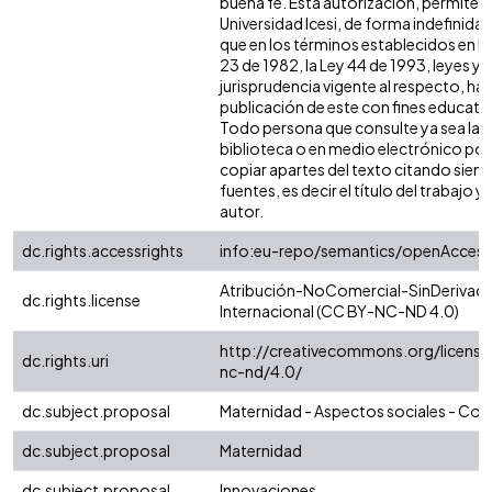
buena fe. Esta autorización, permite a 
Universidad Icesi, de forma indefinida,
que en los términos establecidos en la
23 de 1982, la Ley 44 de 1993, leyes y
jurisprudencia vigente al respecto, ha
publicación de este con fines educati
Todo persona que consulte ya sea la
biblioteca o en medio electrónico po
copiar apartes del texto citando siemp
fuentes, es decir el título del trabajo y 
autor.
dc.rights.accessrights
info:eu-repo/semantics/openAccess
Atribución-NoComercial-SinDerivada
dc.rights.license
Internacional (CC BY-NC-ND 4.0)
http://creativecommons.org/license
dc.rights.uri
nc-nd/4.0/
dc.subject.proposal
Maternidad - Aspectos sociales - Co
dc.subject.proposal
Maternidad
dc.subject.proposal
Innovaciones