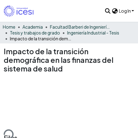
Log In
Home
Academia
Facultad Barberi de Ingeniería, Diseño y Ciencias Aplicadas
Tesis y trabajos de grado
Ingeniería Industrial - Tesis
Impacto de la transición demográfica en las finanzas del sistema de salud
Impacto de la transición
demográfica en las finanzas del
sistema de salud
ding...
Files