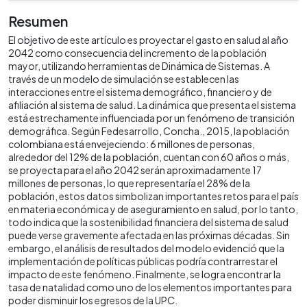
Resumen
El objetivo de este artículo es proyectar el gasto en salud al año
2042 como consecuencia del incremento de la población
mayor, utilizando herramientas de Dinámica de Sistemas. A
través de un modelo de simulación se establecen las
interacciones entre el sistema demográfico, financiero y de
afiliación al sistema de salud. La dinámica que presenta el sistema
está estrechamente influenciada por un fenómeno de transición
demográfica. Según Fedesarrollo, Concha., 2015, la población
colombiana está envejeciendo: 6 millones de personas,
alrededor del 12% de la población, cuentan con 60 años o más,
se proyecta para el año 2042 serán aproximadamente 17
millones de personas, lo que representaría el 28% de la
población, estos datos simbolizan importantes retos para el país
en materia económica y de aseguramiento en salud, por lo tanto,
todo indica que la sostenibilidad financiera del sistema de salud
puede verse gravemente afectada en las próximas décadas. Sin
embargo, el análisis de resultados del modelo evidenció que la
implementación de políticas públicas podría contrarrestar el
impacto de este fenómeno. Finalmente, se logra encontrar la
tasa de natalidad como uno de los elementos importantes para
poder disminuir los egresos de la UPC.