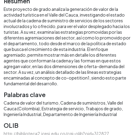
Resumen
Este proyecto de grado analiza la generación de valor de la
actividad turística en el Valle del Cauca, investigando el estado
actual de la cadena de suministro de servicios de los sectores
involucrados y lo ofrecido, para ver el valor desplegado hacia los
turistas. A su vez, examina las estrategias promovidas por las
diferentes agremiaciones del sector, así como lo promovido por
el departamento, todo desde el marco de la política de estado
que busca el crecimiento de esta industria. El enfoque
agremiado, permite mostrar más en detalle los diferentes
agentes que conforman la cadena y las formas en que estos
agregan valor, en las dos dimensiones de oferta-demanda del
sector. A su vez, un análisis detallado de las líneas estrategias
encaminadas al concepto de co-opetition1, siendo esto parte
fundamental del desarrollo.
Palabras clave
Cadena de valor del turismo
Cadena de suministros
Valle del
Cauca (Colombia)
Estrategia de servicio
Trabajos de grado
Ingeniería Industrial
Departamento de Ingeniería Industrial
OLIB
http://biblioteca2.icesi.edu.co/cgi-olib?oid=312827