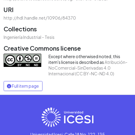
URI
http://hdl.handle.net/10906/84370
Collections
Ingeniería Industrial - Tesis
Creative Commons license
Except where otherwised noted, this
item's license is described as
Atribución-
NoComercial-SinDerivadas 4.0
Internacional (CC BY-NC-ND 4.0)
Full item page
Universidad Icesi: Calle 18 No. 122-135