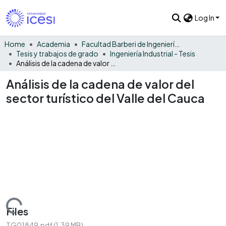
Log In
Home
Academia
Facultad Barberi de Ingeniería, Diseño y Ciencias Aplicadas
Tesis y trabajos de grado
Ingeniería Industrial - Tesis
Análisis de la cadena de valor del sector turístico del Valle del Cauca
Análisis de la cadena de valor del
sector turístico del Valle del Cauca
Loading...
Files
TG01849.pdf
(1.39 MB)