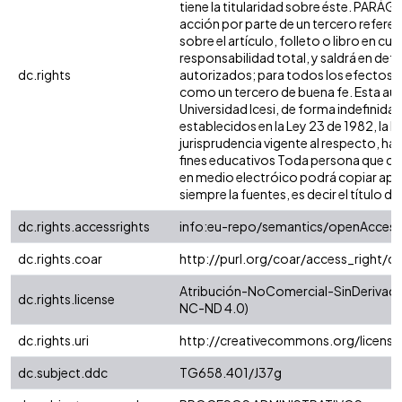
tiene la titularidad sobre éste. PARÁ
acción por parte de un tercero referen
sobre el artículo, folleto o libro en cu
responsabilidad total, y saldrá en def
dc.rights
autorizados; para todos los efectos, l
como un tercero de buena fe. Esta auto
Universidad Icesi, de forma indefinida,
establecidos en la Ley 23 de 1982, la L
jurisprudencia vigente al respecto, ha
fines educativos Toda persona que con
en medio electróico podrá copiar apar
siempre la fuentes, es decir el título del
dc.rights.accessrights
info:eu-repo/semantics/openAccess
dc.rights.coar
http://purl.org/coar/access_right/c
Atribución-NoComercial-SinDerivadas
dc.rights.license
NC-ND 4.0)
dc.rights.uri
http://creativecommons.org/licens
dc.subject.ddc
TG658.401/J37g