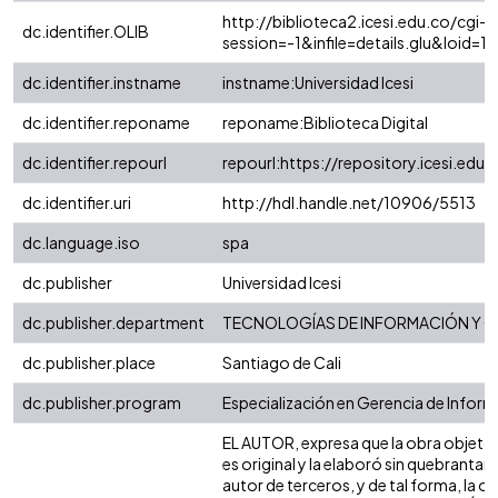
http://biblioteca2.icesi.edu.co/cgi-o
dc.identifier.OLIB
session=-1&infile=details.glu&loid
dc.identifier.instname
instname:Universidad Icesi
dc.identifier.reponame
reponame:Biblioteca Digital
dc.identifier.repourl
repourl:https://repository.icesi.edu.
dc.identifier.uri
http://hdl.handle.net/10906/5513
dc.language.iso
spa
dc.publisher
Universidad Icesi
dc.publisher.department
TECNOLOGÍAS DE INFORMACIÓN Y 
dc.publisher.place
Santiago de Cali
dc.publisher.program
Especialización en Gerencia de Inform
EL AUTOR, expresa que la obra objeto 
es original y la elaboró sin quebrantar
autor de terceros, y de tal forma, la ob