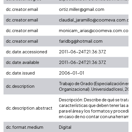
dc.creator.email
ortiz.miller@gmail.com
dc.creator.email
claudial_jaramillo@coomeva.com.co
dc.creator.email
monicam_arias@coomeva.com.co
dc.creator.email
faridbg@hotmail.com
dc.date.accessioned
2011-06-24T21:36:37Z
dc.date.available
2011-06-24T21:36:37Z
dc.date.issued
2006-01-01
Trabajo de Grado (Especialización en
dc.description
Organizacional). Universidad Icesi, 20
Descripción: Describe de qué se trata l
características que deben tener las ap
dc.description.abstract
para el área y los formatos y procedi
en caso de no contar con una herrami
dc.format.medium
Digital