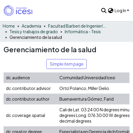
Log In
Home
Academia
Facultad Barberi de Ingeniería, Diseño y Ciencias Aplicadas
Tesis y trabajos de grado
Informática - Tesis
Gerenciamiento de la salud
Gerenciamiento de la salud
Simple item page
dc.audience
Comunidad Universidad Icesi
dc.contributor.advisor
Ortiz Polanco, Miller Gelio
dc.contributor.author
Buenaventura Gómez, Farid
Cali de Lat: 03 24 00 N degrees minut
dc.coverage.spatial
degrees Long: 076 30 00 W degrees 
decimal degrees
dc.creator.degree
Especialista en Gerencia de Informáti