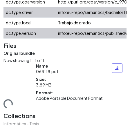
dc.type.coarversion
http://purl.org/coar/version/c_97
dc.type.driver
info:eu-repo/semantics/bachelorThe
dc.type.local
Trabajo de grado
dc.type.version
info:eu-repo/semantics/publishedVe
Files
Original bundle
Now showing
1 - 1 of 1
Name:
068118.pdf
Size:
3.89 MB
Format:
Adobe Portable Document Format
ding...
Collections
Informática - Tesis