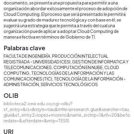
documento, se presenta una propuesta para permitir a una
organización abordar exitosamente el proceso de adopción de
Cloud Computing. El proceso que será presentado le permitirá
evaluar su grado de madurez tecnológica y con base en él, se
sugerirá una estrategia que le permita a través del cual una
organización puede aplicar a adoptar Cloud Computing de
manera efectiva en términos de Gobierno de TI.
Palabras clave
FACULTA DE INGENIERÍA
PRODUCCIÓN INTELECTUAL
REGISTRADA - UNIVERSIDAD ICESI
GESTION DE INFORMATICA Y
TELECOMUNICACIONES
COMPUTACIÓN EN NUBE
CLOUD
COMPUTING
TECNOLOGÍAS DE LA INFORMACIÓN Y LAS
COMUNICACIONES (TIC)
TECNOLOGÍA DE LA INFORMACIÓN -
ADMINISTRACIÓN
SERVICIOS TECNOLÓGICOS
OLIB
biblioteca2.icesi.edu.co/cgi-olib/?
sf_entry=&rs=&style=tiau&infile=presearch.glue&searcher=tiau.
glue&sf_entry2=lopez+moreno&name_srchtp=1&nh=20&befo
redate=&afterdate=&mtp=TESIS
URI