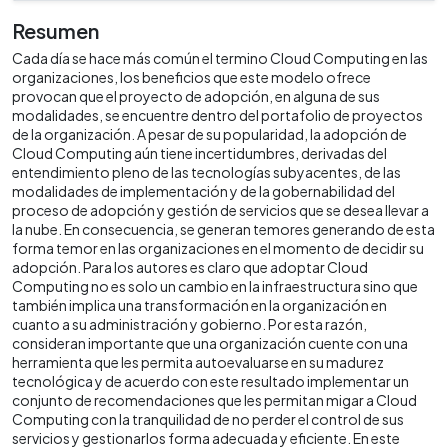
Resumen
Cada día se hace más común el termino Cloud Computing en las
organizaciones, los beneficios que este modelo ofrece
provocan que el proyecto de adopción, en alguna de sus
modalidades, se encuentre dentro del portafolio de proyectos
de la organización. A pesar de su popularidad, la adopción de
Cloud Computing aún tiene incertidumbres, derivadas del
entendimiento pleno de las tecnologías subyacentes, de las
modalidades de implementación y de la gobernabilidad del
proceso de adopción y gestión de servicios que se desea llevar a
la nube. En consecuencia, se generan temores generando de esta
forma temor en las organizaciones en el momento de decidir su
adopción. Para los autores es claro que adoptar Cloud
Computing no es solo un cambio en la infraestructura sino que
también implica una transformación en la organización en
cuanto a su administración y gobierno. Por esta razón,
consideran importante que una organización cuente con una
herramienta que les permita autoevaluarse en su madurez
tecnológica y de acuerdo con este resultado implementar un
conjunto de recomendaciones que les permitan migar a Cloud
Computing con la tranquilidad de no perder el control de sus
servicios y gestionarlos forma adecuada y eficiente. En este