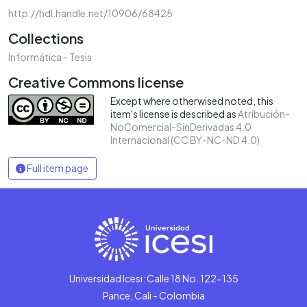
http://hdl.handle.net/10906/68425
Collections
Informática - Tesis
Creative Commons license
Except where otherwised noted, this
item's license is described as
Atribución-
NoComercial-SinDerivadas 4.0
Internacional (CC BY-NC-ND 4.0)
Full item page
Universidad Icesi: Calle 18 No. 122-135
Pance, Cali - Colombia