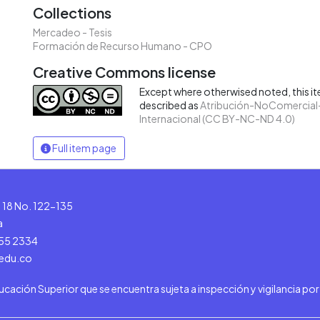
Collections
Mercadeo - Tesis
Formación de Recurso Humano - CPO
Creative Commons license
Except where otherwised noted, this ite
described as
Atribución-NoComercial-
Internacional (CC BY-NC-ND 4.0)
Full item page
le 18 No. 122-135
a
555 2334
.edu.co
ducación Superior que se encuentra sujeta a inspección y vigilancia po