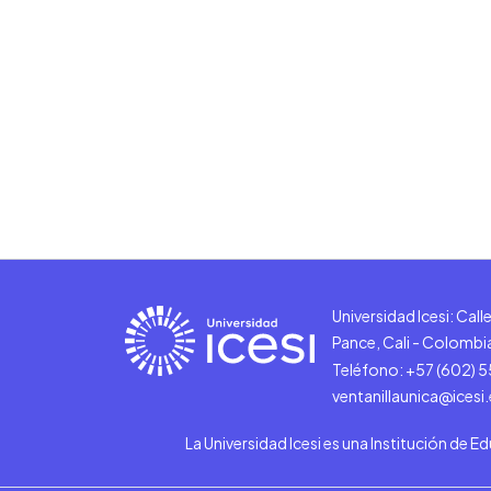
Universidad Icesi: Cal
Pance, Cali - Colombi
Teléfono: +57 (602) 
ventanillaunica@icesi
La Universidad Icesi es una Institución de E