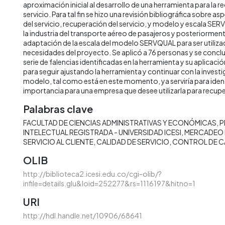
aproximación inicial al desarrollo de una herramienta para la r
servicio. Para tal fin se hizo una revisión bibliográfica sobre 
del servicio, recuperación del servicio, y modelo y escala SE
la industria del transporte aéreo de pasajeros y posteriorment
adaptación de la escala del modelo SERVQUAL para ser utiliza
necesidades del proyecto. Se aplicó a 76 personas y se concl
serie de falencias identificadas en la herramienta y su aplicac
para seguir ajustando la herramienta y continuar con la investi
modelo, tal como está en este momento, ya serviría para iden
importancia para una empresa que desee utilizarla para recuper
Palabras clave
FACULTAD DE CIENCIAS ADMINISTRATIVAS Y ECONÓMICAS
P
INTELECTUAL REGISTRADA - UNIVERSIDAD ICESI
MERCADEO 
SERVICIO AL CLIENTE
CALIDAD DE SERVICIO
CONTROL DE C
OLIB
http://biblioteca2.icesi.edu.co/cgi-olib/?
infile=details.glu&loid=252277&rs=1116197&hitno=1
URI
http://hdl.handle.net/10906/68641