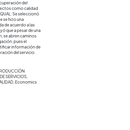
ecuperación del
aspectos como calidad
RVQUAL. Se seleccionó
e se hizo una
da de acuerdo a las
uyó que a pesar de una
ión, se abren caminos
gación, pues el
tificar información de
ación del servicio.
RODUCCIÓN
DE SERVICIOS
ALIDAD
Economics