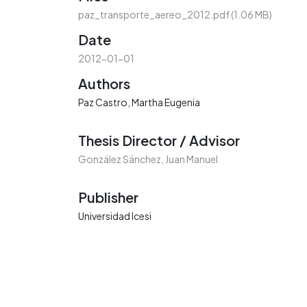
paz_transporte_aereo_2012.pdf
(1.06 MB)
Date
2012-01-01
Authors
Paz Castro, Martha Eugenia
Thesis Director / Advisor
González Sánchez, Juan Manuel
Publisher
Universidad Icesi