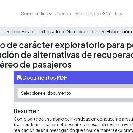
Communities & Collections
All of DSpace
Statistics
Facultad de Negocios y Economía
Tesis y trabajos de grado
Mercadeo - Tesis
o de carácter exploratorio para 
ción de alternativas de recuperaci
aéreo de pasajeros
Documentos PDF
Resumen
Como parte de un trabajo de investigación conducente a res
trascienden el alcance del presente, se desarrolló este proyec
realización de una investigación que sirva, de manera explora