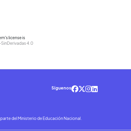
m's license is
SinDerivadas 4.0
Síguenos
r parte del Ministerio de Educación Nacional.