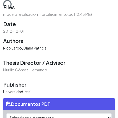
ding...
Files
modelo_evaluacion_fortalecimiento.pdf
(2.45 MB)
Date
2012-12-01
Authors
Rico Largo, Diana Patricia
Thesis Director / Advisor
Murillo Gómez, Hernando
Publisher
Universidad Icesi
Documentos PDF