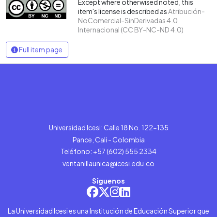
Except where otherwised noted, this
item's license is described as
Atribución-
NoComercial-SinDerivadas 4.0
Internacional (CC BY-NC-ND 4.0)
Full item page
Universidad Icesi: Calle 18 No. 122-135
Pance, Cali - Colombia
Teléfono: +57 (602) 555 2334
ventanillaunica@icesi.edu.co
Síguenos
La Universidad Icesi es una Institución de Educación Superior que