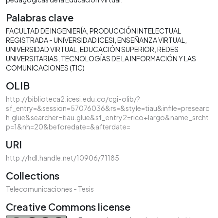
Palabras clave
FACULTAD DE INGENIERÍA
PRODUCCIÓN INTELECTUAL
REGISTRADA - UNIVERSIDAD ICESI
ENSEÑANZA VIRTUAL
UNIVERSIDAD VIRTUAL
EDUCACIÓN SUPERIOR
REDES
UNIVERSITARIAS
TECNOLOGÍAS DE LA INFORMACIÓN Y LAS
COMUNICACIONES (TIC)
OLIB
http://biblioteca2.icesi.edu.co/cgi-olib/?
sf_entry=&session=57076036&rs=&style=tiau&infile=presearc
h.glue&searcher=tiau.glue&sf_entry2=rico+largo&name_srcht
p=1&nh=20&beforedate=&afterdate=
URI
http://hdl.handle.net/10906/71185
Collections
Telecomunicaciones - Tesis
Creative Commons license