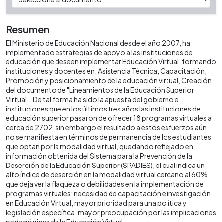
Resumen
El Ministerio de Educación Nacional desde el año 2007, ha
implementado estrategias de apoyo a las instituciones de
educación que deseen implementar Educación Virtual, formando
instituciones y docentes en: Asistencia Técnica, Capacitación,
Promoción y posicionamiento de la educación virtual, Creación
del documento de "Lineamientos de la Educación Superior
Virtual”. De tal forma ha sido la apuesta del gobierno e
instituciones que en los últimos tres años las instituciones de
educación superior pasaron de ofrecer 18 programas virtuales a
cerca de 2702, sin embargo el resultado a estos esfuerzos aún
no se manifiesta en términos de permanencia de los estudiantes
que optan por la modalidad virtual, quedando reflejado en
información obtenida del Sistema para la Prevención de la
Deserción de la Educación Superior (SPADIES), el cual indica un
alto índice de deserción en la modalidad virtual cercano al 60%,
que deja ver la flaqueza o debilidades en la implementación de
programas virtuales: necesidad de capacitación e investigación
en Educación Virtual, mayor prioridad para una política y
legislación específica, mayor preocupación por las implicaciones
pedagógicas de la Educación Virtual.