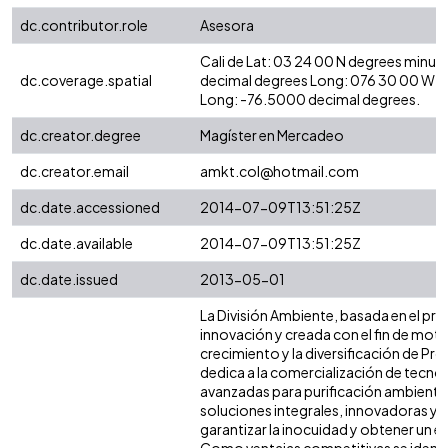
dc.contributor.role
Asesora
Cali de Lat: 03 24 00 N degrees minut
dc.coverage.spatial
decimal degrees Long: 076 30 00 W d
Long: -76.5000 decimal degrees.
dc.creator.degree
Magíster en Mercadeo
dc.creator.email
amkt.col@hotmail.com
dc.date.accessioned
2014-07-09T13:51:25Z
dc.date.available
2014-07-09T13:51:25Z
dc.date.issued
2013-05-01
La División Ambiente, basada en el pr
innovación y creada con el fin de motiv
crecimiento y la diversificación de Pr
dedica a la comercialización de tecno
avanzadas para purificación ambienta
soluciones integrales, innovadoras y 
garantizar la inocuidad y obtener un 