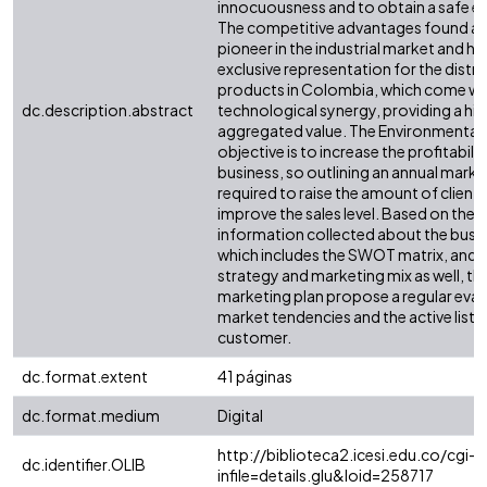
innocuousness and to obtain a safe e
The competitive advantages found ar
pioneer in the industrial market and ha
exclusive representation for the distri
products in Colombia, which come wi
dc.description.abstract
technological synergy, providing a hi
aggregated value. The Environmental D
objective is to increase the profitabilit
business, so outlining an annual market
required to raise the amount of client
improve the sales level. Based on the a
information collected about the busin
which includes the SWOT matrix, and t
strategy and marketing mix as well, th
marketing plan propose a regular eval
market tendencies and the active liste
customer.
dc.format.extent
41 páginas
dc.format.medium
Digital
http://biblioteca2.icesi.edu.co/cgi-o
dc.identifier.OLIB
infile=details.glu&loid=258717