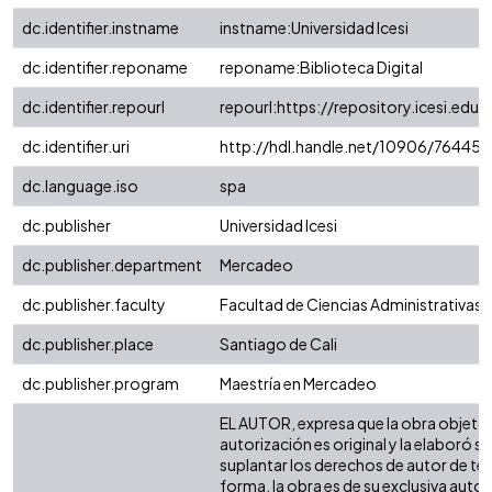
dc.identifier.instname
instname:Universidad Icesi
dc.identifier.reponame
reponame:Biblioteca Digital
dc.identifier.repourl
repourl:https://repository.icesi.edu.
dc.identifier.uri
http://hdl.handle.net/10906/76445
dc.language.iso
spa
dc.publisher
Universidad Icesi
dc.publisher.department
Mercadeo
dc.publisher.faculty
Facultad de Ciencias Administrativas
dc.publisher.place
Santiago de Cali
dc.publisher.program
Maestría en Mercadeo
EL AUTOR, expresa que la obra objeto 
autorización es original y la elaboró si
suplantar los derechos de autor de terc
forma, la obra es de su exclusiva autorí