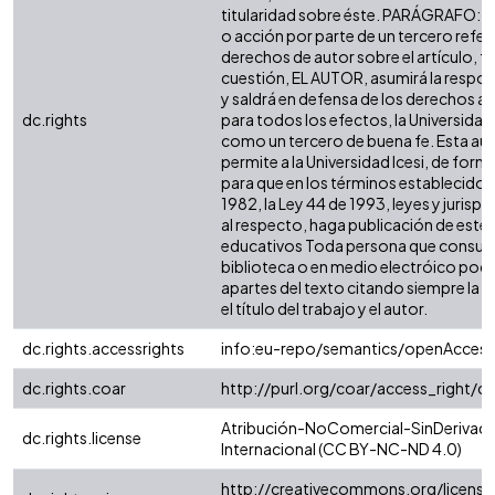
titularidad sobre éste. PARÁGRAFO: e
o acción por parte de un tercero refer
derechos de autor sobre el artículo, fo
cuestión, EL AUTOR, asumirá la respon
y saldrá en defensa de los derechos a
dc.rights
para todos los efectos, la Universidad 
como un tercero de buena fe. Esta aut
permite a la Universidad Icesi, de forma
para que en los términos establecidos 
1982, la Ley 44 de 1993, leyes y jurisp
al respecto, haga publicación de este 
educativos Toda persona que consulte
biblioteca o en medio electróico podr
apartes del texto citando siempre la fu
el título del trabajo y el autor.
dc.rights.accessrights
info:eu-repo/semantics/openAccess
dc.rights.coar
http://purl.org/coar/access_right/c
Atribución-NoComercial-SinDerivada
dc.rights.license
Internacional (CC BY-NC-ND 4.0)
http://creativecommons.org/license