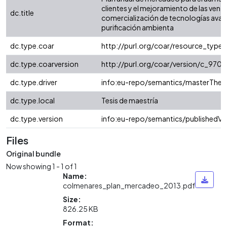
clientes y el mejoramiento de las venta
dc.title
comercialización de tecnologías ava
purificación ambienta
dc.type.coar
http://purl.org/coar/resource_type
dc.type.coarversion
http://purl.org/coar/version/c_97
dc.type.driver
info:eu-repo/semantics/masterThesi
dc.type.local
Tesis de maestría
dc.type.version
info:eu-repo/semantics/publishedVe
Files
Original bundle
Now showing
1 - 1 of 1
Name:
colmenares_plan_mercadeo_2013.pdf
Size:
826.25 KB
Format: