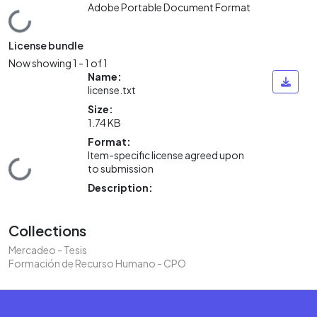
Adobe Portable Document Format
Loading...
License bundle
Now showing
1 - 1 of 1
Name:
license.txt
Size:
1.74 KB
Format:
Item-specific license agreed upon
Loading...
to submission
Description:
Collections
Mercadeo - Tesis
Formación de Recurso Humano - CPO