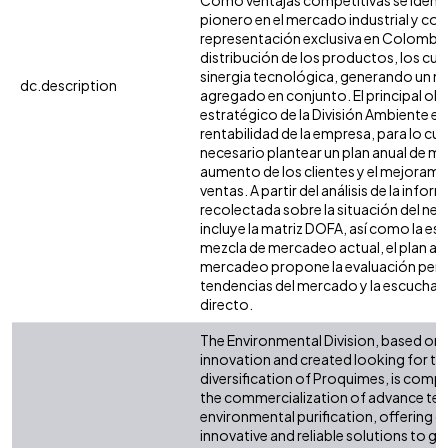
Como ventajas competitivas se identif
pionero en el mercado industrial y con
representación exclusiva en Colombia 
distribución de los productos, los cu
sinergia tecnológica, generando un m
dc.description
agregado en conjunto. El principal obj
estratégico de la División Ambiente es
rentabilidad de la empresa, para lo cua
necesario plantear un plan anual de m
aumento de los clientes y el mejorami
ventas. A partir del análisis de la infor
recolectada sobre la situación del ne
incluye la matriz DOFA, así como la estr
mezcla de mercadeo actual, el plan an
mercadeo propone la evaluación perió
tendencias del mercado y la escucha ac
directo.
The Environmental Division, based on 
innovation and created looking for t
diversification of Proquimes, is comp
the commercialization of advance tec
environmental purification, offering g
innovative and reliable solutions to g