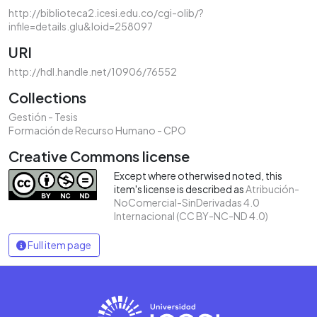
http://biblioteca2.icesi.edu.co/cgi-olib/?
infile=details.glu&loid=258097
URI
http://hdl.handle.net/10906/76552
Collections
Gestión - Tesis
Formación de Recurso Humano - CPO
Creative Commons license
Except where otherwised noted, this
item's license is described as
Atribución-
NoComercial-SinDerivadas 4.0
Internacional (CC BY-NC-ND 4.0)
Full item page