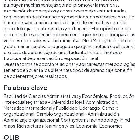
atribuyen muchas ventajas como: promover la memoria,
asociación de conceptos y conexiones mejor estructuradas,
organización de información y mejoría en los conocimientos. Lo
que no se sabe a ciencia cierta es qué diferencias hay entre las
metodologías o entre usarlas y no hacerlo. El propósito de este
documento es diseñar un experimento que permita comparar las
virtudes de dos de estas herramientas: Mind Maps y Rich Pictures
y determinar así, el valor agregado que genera el uso de ellas en el
proceso de aprendizaje de un estudiante frente al método
tradicional de presentación o exposición lineal.
De esta forma se podrán relacionar y aplicar estas metodologías
teniendo en cuenta los diferentes tipos de aprendizaje con el fin
de obtener mejores resultados.
Palabras clave
Facultad de Ciencias Administrativas y Económicas
Producción
intelectual registrada - Universidad Icesi
Administración
Mercadeo Internacional y Publicidad
Liderazgo
Cambio
organizacional
Cambio organizacional - Administración
Aprendizaje organizacional
Soft systems methodology
Mind
maps
Rich pictures
learning styles
Economía
Economics
OLIB