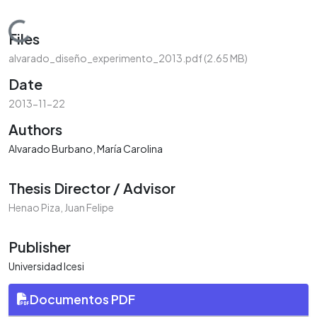
Loading...
Files
alvarado_diseño_experimento_2013.pdf
(2.65 MB)
Date
2013-11-22
Authors
Alvarado Burbano, María Carolina
Thesis Director / Advisor
Henao Piza, Juan Felipe
Publisher
Universidad Icesi
Documentos PDF