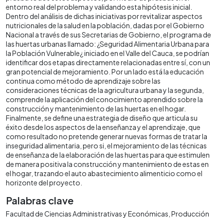
entorno real del problema y validando esta hipótesis inicial.
Dentro del análisis de dichas iniciativas por revitalizar aspectos
nutricionales de la salud en la población, dadas por el Gobierno
Nacional a través de sus Secretarias de Gobierno, el programa de
las huertas urbanas llamado: ¿Seguridad Alimentaria Urbana para
la Población Vulnerable¿ iniciado en el Valle del Cauca, se podrían
identificar dos etapas directamente relacionadas entre sí, con un
gran potencial de mejoramiento. Por un lado está la educación
continua como método de aprendizaje sobre las
consideraciones técnicas de la agricultura urbana y la segunda,
comprende la aplicación del conocimiento aprendido sobre la
construcción y mantenimiento de las huertas en el hogar.
Finalmente, se define una estrategia de diseño que articula su
éxito desde los aspectos de la enseñanza y el aprendizaje, que
como resultado no pretende generar nuevas formas de tratar la
inseguridad alimentaria, pero si, el mejoramiento de las técnicas
de enseñanza de la elaboración de las huertas para que estimulen
de manera positiva la construcción y mantenimiento de estas en
el hogar, trazando el auto abastecimiento alimenticio como el
horizonte del proyecto.
Palabras clave
Facultad de Ciencias Administrativas y Económicas
Producción