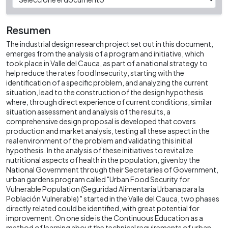
Resumen
The industrial design research project set out in this document,
emerges from the analysis of a program and initiative, which
took place in Valle del Cauca, as part of a national strategy to
help reduce the rates food Insecurity, starting with the
identification of a specific problem, and analyzing the current
situation, lead to the construction of the design hypothesis
where, through direct experience of current conditions, similar
situation assessment and analysis of the results, a
comprehensive design proposal is developed that covers
production and market analysis, testing all these aspect in the
real environment of the problem and validating this initial
hypothesis. In the analysis of these initiatives to revitalize
nutritional aspects of health in the population, given by the
National Government through their Secretaries of Government,
urban gardens program called "Urban Food Security for
Vulnerable Population (Seguridad Alimentaria Urbana para la
Población Vulnerable) " started in the Valle del Cauca, two phases
directly related could be identified, with great potential for
improvement. On one side is the Continuous Education as a
method of learning about the technical requirements of urban