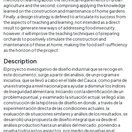
agriculture and the second, comprising applying the knowledge
learned on the construction and maintenance of home gardens.
Finally, a design strategy is defined to articulate its success from
the aspects of teaching and learning, not intended as a direct
result to generate new ways of addressing food insecurity,
however, it will improve the teaching techniques of preparing
orchards to positively stimulate the construction and
maintenance of these at home, making the food self-sufficiency
as the horizon of the project
Description
El proyecto investigativo de diseño industrial que se recoge en
este documento, surge a partir del análisis, de un programa e
iniciativa, que se llevó a cabo en el Valle del Cauca, como parte de
una estrategia a nivel nacional para ayudar a disminuir los índices
de Inseguridad alimentaria, Iniciando con la identificación de un
problema puntual, y examinado la situación actual, se llegó a las
construcción de la hipótesis de diseño en donde, a través de la
experimentación directa de las condiciones actuales, la
evaluación de situaciones similares y análisis de los resultados, se
desarrolló una propuesta de diseño integral que va desde el
análisis productivo hasta un análisis del mercado, poniendo a
prueba todos estos aspectos, por medio de pruebas en el