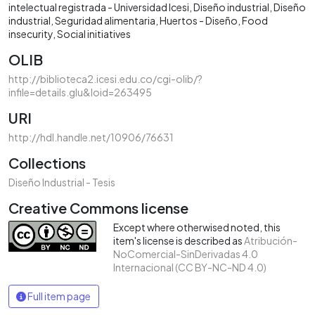
intelectual registrada - Universidad Icesi
Diseño industrial
Diseño
industrial
Seguridad alimentaria
Huertos - Diseño
Food
insecurity
Social initiatives
OLIB
http://biblioteca2.icesi.edu.co/cgi-olib/?
infile=details.glu&loid=263495
URI
http://hdl.handle.net/10906/76631
Collections
Diseño Industrial - Tesis
Creative Commons license
Except where otherwised noted, this
item's license is described as
Atribución-
NoComercial-SinDerivadas 4.0
Internacional (CC BY-NC-ND 4.0)
Full item page