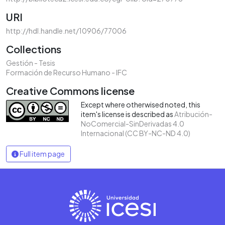
URI
http://hdl.handle.net/10906/77006
Collections
Gestión - Tesis
Formación de Recurso Humano - IFC
Creative Commons license
Except where otherwised noted, this
item's license is described as
Atribución-
NoComercial-SinDerivadas 4.0
Internacional (CC BY-NC-ND 4.0)
Full item page