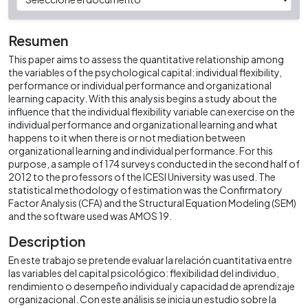
Resumen
This paper aims to assess the quantitative relationship among
the variables of the psychological capital: individual flexibility,
performance or individual performance and organizational
learning capacity. With this analysis begins a study about the
influence that the individual flexibility variable can exercise on the
individual performance and organizational learning and what
happens to it when there is or not mediation between
organizational learning and individual performance. For this
purpose, a sample of 174 surveys conducted in the second half of
2012 to the professors of the ICESI University was used. The
statistical methodology of estimation was the Confirmatory
Factor Analysis (CFA) and the Structural Equation Modeling (SEM)
and the software used was AMOS 19.
Description
En este trabajo se pretende evaluar la relación cuantitativa entre
las variables del capital psicológico: flexibilidad del individuo,
rendimiento o desempeño individual y capacidad de aprendizaje
organizacional. Con este análisis se inicia un estudio sobre la