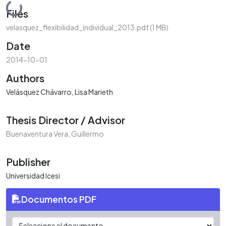
Loading...
Files
velasquez_flexibilidad_individual_2013.pdf
(1 MB)
Date
2014-10-01
Authors
Velásquez Chávarro, Lisa Marieth
Thesis Director / Advisor
Buenaventura Vera, Guillermo
Publisher
Universidad Icesi
Documentos PDF