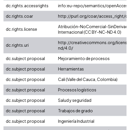
dc.rights.accessrights
info:eu-repo/semantics/openAccess
dc.rights.coar
http://purl.org/coar/access_right/c
Atribución-NoComercial-SinDerivada
dc.rights.license
Internacional (CC BY-NC-ND 4.0)
http://creativecommons.org/license
dc.rights.uri
nd/4.0/
dc.subject.proposal
Mejoramiento de procesos
dc.subject.proposal
Herramientas
dc.subject.proposal
Cali (Valle del Cauca, Colombia)
dc.subject.proposal
Procesos logísticos
dc.subject.proposal
Salud y seguridad
dc.subject.proposal
Trabajos de grado
dc.subject.proposal
Ingeniería Industrial