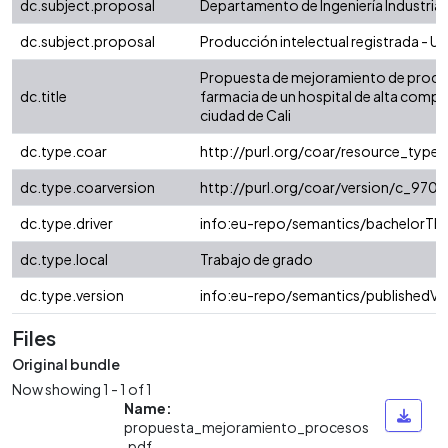
dc.subject.proposal
Departamento de Ingeniería Industrial
dc.subject.proposal
Producción intelectual registrada - Uni
Propuesta de mejoramiento de proces
dc.title
farmacia de un hospital de alta comple
ciudad de Cali
dc.type.coar
http://purl.org/coar/resource_type/
dc.type.coarversion
http://purl.org/coar/version/c_97
dc.type.driver
info:eu-repo/semantics/bachelorThe
dc.type.local
Trabajo de grado
dc.type.version
info:eu-repo/semantics/publishedVe
Files
Original bundle
Now showing
1 - 1 of 1
Name:
propuesta_mejoramiento_procesos
.pdf