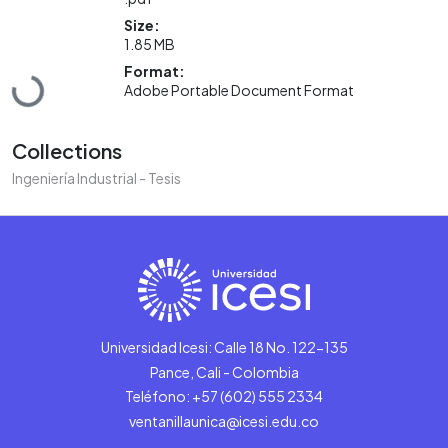
Size:
1.85 MB
Format:
Loading...
Adobe Portable Document Format
Collections
Ingeniería Industrial - Tesis
Universidad Icesi: Calle 18 No. 122-135
Pance, Cali - Colombia
Teléfono: +57 (602) 555 2334
ventanillaunica@icesi.edu.co