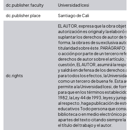
dc.publisher.faculty
Universidad Icesi
dc.publisher.place
Santiago de Cali
EL AUTOR, expresa que la obra objeto 
autorización es original y la elaboró si
suplantar los derechos de autor de terc
forma, la obra es de su exclusiva autorí
titularidad sobre éste. PARÁGRAFO: e
o acción por parte de un tercero refer
derechos de autor sobre el artículo, fo
cuestión, EL AUTOR, asumirá la respon
y saldrá en defensa de los derechos a
dc.rights
para todos los efectos, la Universidad 
como un tercero de buena fe. Esta aut
permite a la Universidad Icesi, de forma
para que en los términos establecidos 
1982, la Ley 44 de 1993, leyes y jurisp
al respecto, haga publicación de este 
educativos Todo persona que consulte
biblioteca o en medio electrónico po
apartes del texto citando siempre la fu
el título del trabajo y el autor.