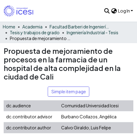
Log In
Home
Academia
Facultad Barberi de Ingeniería, Diseño y Ciencias Aplicadas
Tesis y trabajos de grado
Ingeniería Industrial - Tesis
Propuesta de mejoramiento de procesos en la farmacia de un hospital de alta complejidad en la ciudad de Cali
Propuesta de mejoramiento de
procesos en la farmacia de un
hospital de alta complejidad en la
ciudad de Cali
Simple item page
dc.audience
Comunidad Universidad Icesi
dc.contributor.advisor
Burbano Collazos, Angélica
dc.contributor.author
Calvo Giraldo, Luis Felipe