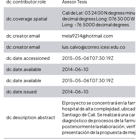
dc.contributor.role
Asesor Tesis
Cali de Lat: 03 24 00 N degrees minut
dc.coverage.spatial
decimal degrees Long: 076 30 00 W d
Long: -76.5000 decimal degrees.
dc.creator.email
mela9214@hotmail.com
dc.creator.email
luis.calvo@correo.icesi.edu.co
dc.date.accessioned
2015-05-06T07:30:19Z
dc.date.available
2014-06-10
dc.date.available
2015-05-06T07:30:19Z
dc.date.issued
2014-06-10
El proyecto se concentrará en la farm
hospital de alta complejidad, ubicado 
Santiago de Cali. Se realizará una cara
dc.description.abstract
diagnóstico de procesos de la farmaci
posteriormente la elaboración, verific
presentación de la propuesta de mej