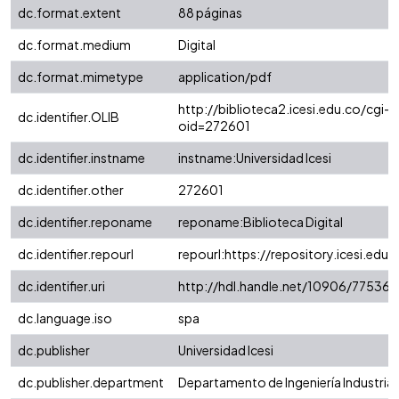
dc.format.extent
88 páginas
dc.format.medium
Digital
dc.format.mimetype
application/pdf
http://biblioteca2.icesi.edu.co/cgi-o
dc.identifier.OLIB
oid=272601
dc.identifier.instname
instname:Universidad Icesi
dc.identifier.other
272601
dc.identifier.reponame
reponame:Biblioteca Digital
dc.identifier.repourl
repourl:https://repository.icesi.edu.
dc.identifier.uri
http://hdl.handle.net/10906/77536
dc.language.iso
spa
dc.publisher
Universidad Icesi
dc.publisher.department
Departamento de Ingeniería Industrial