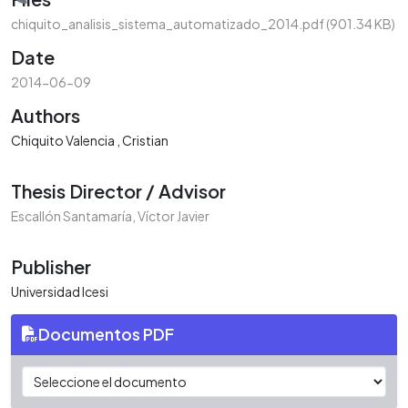
Loading...
chiquito_analisis_sistema_automatizado_2014.pdf
(901.34 KB)
Date
2014-06-09
Authors
Chiquito Valencia , Cristian
Thesis Director / Advisor
Escallón Santamaría, Víctor Javier
Publisher
Universidad Icesi
Documentos PDF