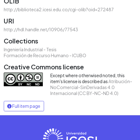
OLIB
http://biblioteca2.icesi.edu.co/cgi-olib?oid=272487
URI
http://hdl.handle.net/10906/77543
Collections
Ingeniería Industrial - Tesis
Formación de Recurso Humano - ICUBO
Creative Commons license
Except where otherwised noted, this
item's license is described as
Atribución-
NoComercial-SinDerivadas 4.0
Internacional (CC BY-NC-ND 4.0)
Full item page