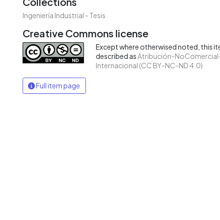
Collections
Ingeniería Industrial - Tesis
Creative Commons license
Except where otherwised noted, this ite
described as
Atribución-NoComercial-
Internacional (CC BY-NC-ND 4.0)
Full item page