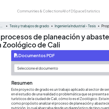
Communities & Collections
All of DSpace
Statistics
Facultad Barberi de Ingeniería, Diseño y Ciencias Aplicadas
Tesis y trabajos de grado
Ingeniería Industrial - Tesis
 procesos de planeación y abaste
n Zoológico de Cali
Documentos PDF
Resumen
Este proyecto de grado es un trabajo aplicado al sector de 
en el estudio de una realidad o problemática que se presenta e
turísticos de la ciudad de Cali, cómo lo es el Zoológico. Esta 
como propósito analizar el proceso de planeación y abastecim
nutrición, lo cual abarcaba desde un diagnóstico de tipo cuant