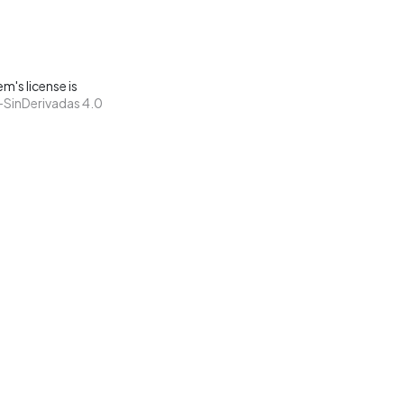
m's license is
SinDerivadas 4.0