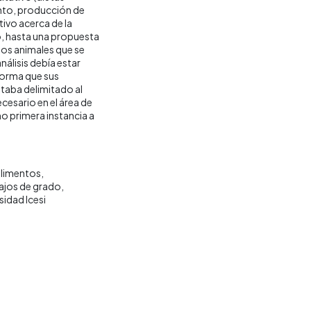
nto, producción de
ativo acerca de la
o, hasta una propuesta
los animales que se
nálisis debía estar
forma que sus
staba delimitado al
esario en el área de
o primera instancia a
alimentos
ajos de grado
sidad Icesi