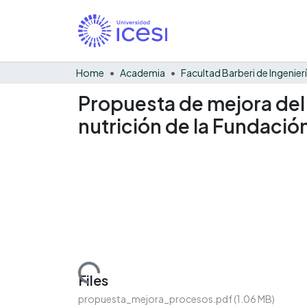
Home
Academia
Propuesta de mejora del
nutrición de la Fundació
Loading...
Files
propuesta_mejora_procesos.pdf
(1.06 MB)