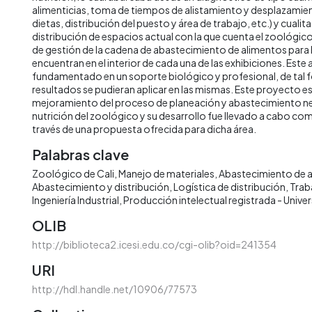
alimenticias, toma de tiempos de alistamiento y desplazamie
dietas, distribución del puesto y área de trabajo, etc.) y cualit
distribución de espacios actual con la que cuenta el zoológic
de gestión de la cadena de abastecimiento de alimentos para 
encuentran en el interior de cada una de las exhibiciones. Este a
fundamentado en un soporte biológico y profesional, de tal 
resultados se pudieran aplicar en las mismas. Este proyecto e
mejoramiento del proceso de planeación y abastecimiento nec
nutrición del zoológico y su desarrollo fue llevado a cabo com
través de una propuesta ofrecida para dicha área.
Palabras clave
Zoológico de Cali
Manejo de materiales
Abastecimiento de 
Abastecimiento y distribución
Logística de distribución
Trab
Ingeniería Industrial
Producción intelectual registrada - Univer
OLIB
http://biblioteca2.icesi.edu.co/cgi-olib?oid=241354
URI
http://hdl.handle.net/10906/77573