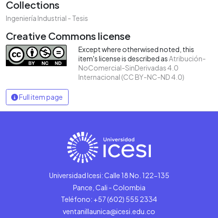
Collections
Ingeniería Industrial - Tesis
Creative Commons license
Except where otherwised noted, this
item's license is described as
Atribución-
NoComercial-SinDerivadas 4.0
Internacional (CC BY-NC-ND 4.0)
Full item page
Universidad Icesi: Calle 18 No. 122-135
Pance, Cali - Colombia
Teléfono: +57 (602) 555 2334
ventanillaunica@icesi.edu.co