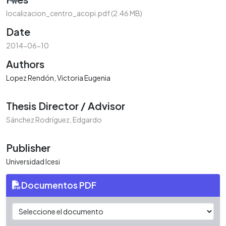
localizacion_centro_acopi.pdf
(2.46 MB)
Date
2014-06-10
Authors
Lopez Rendón, Victoria Eugenia
Thesis Director / Advisor
Sánchez Rodríguez, Edgardo
Publisher
Universidad Icesi
Documentos PDF