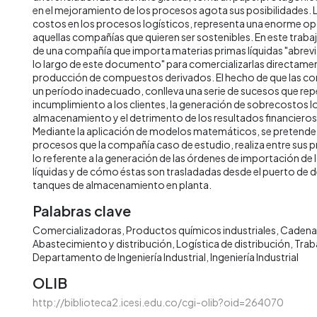
en el mejoramiento de los procesos agota sus posibilidades. 
costos en los procesos logísticos, representa una enorme o
aquellas compañías que quieren ser sostenibles. En este trabaj
de una compañía que importa materias primas líquidas "abrevia
lo largo de este documento" para comercializarlas directamente
producción de compuestos derivados. El hecho de que las com
un período inadecuado, conlleva una serie de sucesos que rep
incumplimiento a los clientes, la generación de sobrecostos l
almacenamiento y el detrimento de los resultados financieros
Mediante la aplicación de modelos matemáticos, se pretende 
procesos que la compañía caso de estudio, realiza entre sus p
lo referente a la generación de las órdenes de importación de 
líquidas y de cómo éstas son trasladadas desde el puerto de 
tanques de almacenamiento en planta.
Palabras clave
Comercializadoras
Productos químicos industriales
Cadena 
Abastecimiento y distribución
Logística de distribución
Trab
Departamento de Ingeniería Industrial
Ingeniería Industrial
OLIB
http://biblioteca2.icesi.edu.co/cgi-olib?oid=264070