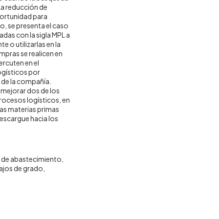
La reducción de
portunidad para
o, se presenta el caso
das con la sigla MPL a
 o utilizarlas en la
pras se realicen en
ercuten en el
ogísticos por
 de la compañía.
mejorar dos de los
rocesos logísticos, en
las materias primas
descargue hacia los
de abastecimiento
ajos de grado