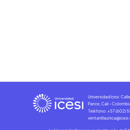
Universidad Icesi: Cal
Pance, Cali - Colombi
Teléfono: +57 (602) 
ventanillaunica@icesi