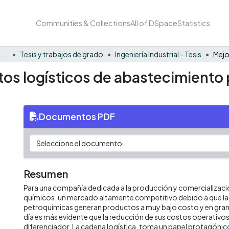
Communities & Collections
All of DSpace
Statistics
Facultad Barberi de Ingeniería, Diseño y Ciencias Aplicadas
Tesis y trabajos de grado
Ingeniería Industrial - Tesis
tos logísticos de abastecimiento
Documentos PDF
Resumen
Para una compañía dedicada a la producción y comercializac
químicos, un mercado altamente competitivo debido a que la
petroquímicas generan productos a muy bajo costo y en gran
día es más evidente que la reducción de sus costos operativos
diferenciador. La cadena logística, toma un papel protagóni