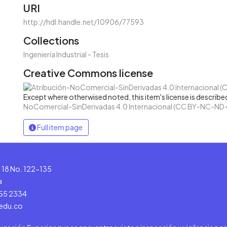
URI
http://hdl.handle.net/10906/77593
Collections
Ingeniería Industrial - Tesis
Creative Commons license
Except where otherwised noted, this item's license is describe
NoComercial-SinDerivadas 4.0 Internacional (CC BY-NC-ND 
Full item page
le 18 No. 122-135
a
555 2334
.edu.co