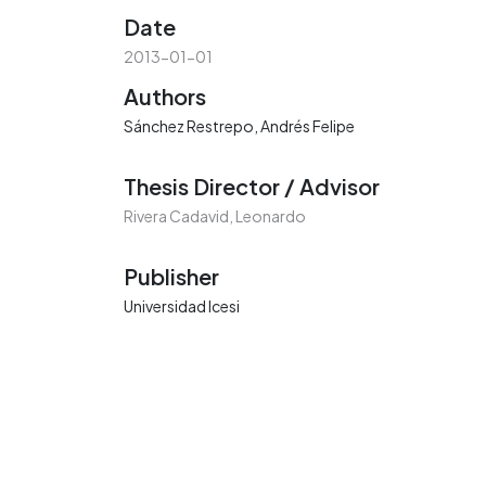
Date
2013-01-01
Authors
Sánchez Restrepo, Andrés Felipe
Thesis Director / Advisor
Rivera Cadavid, Leonardo
Publisher
Universidad Icesi