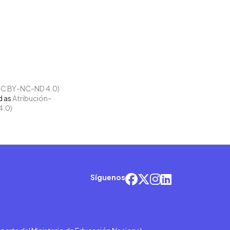
d as
Atribución-
4.0)
Síguenos