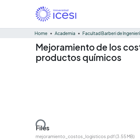
Home
Academia
Mejoramiento de los cos
productos químicos
Loading...
Files
mejoramiento_costos_logisticos.pdf
(3.55 MB)