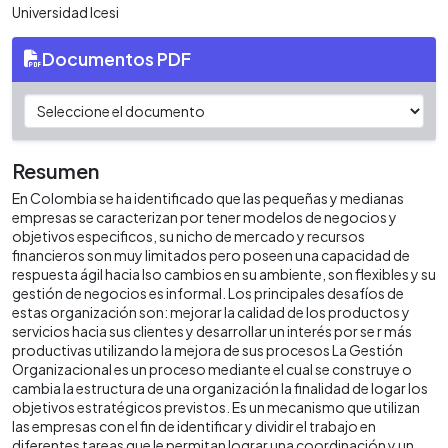
Universidad Icesi
Documentos PDF
Resumen
En Colombia se ha identificado que las pequeñas y medianas
empresas se caracterizan por tener modelos de negocios y
objetivos especificos, su nicho de mercado y recursos
financieros son muy limitados pero poseen una capacidad de
respuesta ágil hacia lso cambios en su ambiente, son flexibles y su
gestión de negocios es informal. Los principales desafíos de
estas organización son: mejorar la calidad de los productos y
servicios hacia sus clientes y desarrollar un interés por se r más
productivas utilizando la mejora de sus procesos La Gestión
Organizacional es un proceso mediante el cual se construye o
cambia la estructura de una organización la finalidad de logar los
objetivos estratégicos previstos. Es un mecanismo que utilizan
las empresas con el fin de identificar y dividir el trabajo en
diferentes tareas que le permitan lograr una coordinación y un