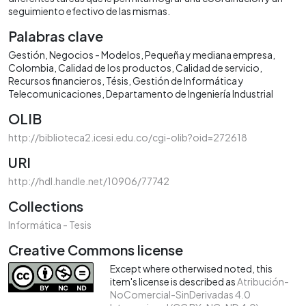
seguimiento efectivo de las mismas.
Palabras clave
Gestión
Negocios - Modelos
Pequeña y mediana empresa
Colombia
Calidad de los productos
Calidad de servicio
Recursos financieros
Tésis
Gestión de Informática y
Telecomunicaciones
Departamento de Ingeniería Industrial
OLIB
http://biblioteca2.icesi.edu.co/cgi-olib?oid=272618
URI
http://hdl.handle.net/10906/77742
Collections
Informática - Tesis
Creative Commons license
Except where otherwised noted, this
item's license is described as
Atribución-
NoComercial-SinDerivadas 4.0