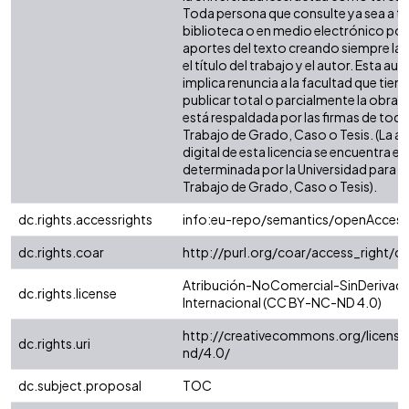
Toda persona que consulte ya sea a tr
biblioteca o en medio electrónico po
aportes del texto creando siempre la f
el título del trabajo y el autor. Esta au
implica renuncia a la facultad que tie
publicar total o parcialmente la obra. 
está respaldada por las firmas de tod
Trabajo de Grado, Caso o Tesis. (La a
digital de esta licencia se encuentra e
determinada por la Universidad para l
Trabajo de Grado, Caso o Tesis).
dc.rights.accessrights
info:eu-repo/semantics/openAccess
dc.rights.coar
http://purl.org/coar/access_right/c
Atribución-NoComercial-SinDerivada
dc.rights.license
Internacional (CC BY-NC-ND 4.0)
http://creativecommons.org/license
dc.rights.uri
nd/4.0/
dc.subject.proposal
TOC