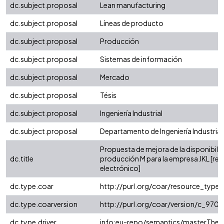
dc.subject.proposal
Lean manufacturing
dc.subject.proposal
Líneas de producto
dc.subject.proposal
Producción
dc.subject.proposal
Sistemas de información
dc.subject.proposal
Mercado
dc.subject.proposal
Tésis
dc.subject.proposal
Ingeniería Industrial
dc.subject.proposal
Departamento de Ingeniería Industrial
Propuesta de mejora de la disponibilida
dc.title
producción M para la empresa JKL [re
electrónico]
dc.type.coar
http://purl.org/coar/resource_type
dc.type.coarversion
http://purl.org/coar/version/c_97
dc.type.driver
info:eu-repo/semantics/masterThesi