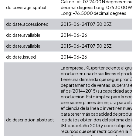
Cali de Lat: 03 24 00 N degrees minut
dc.coverage.spatial
decimal degrees Long: 076 30 00 W d
Long: -76.5000 decimal degrees.
dc.date.accessioned
2015-06-24T07:30:25Z
dc.date.available
2014-06-26
dc.date.available
2015-06-24T07:30:25Z
dc.date.issued
2014-06-26
La empresa JKL (perteneciente al grup
produce en una de sus líneas el product
tiene una demanda que según pronóst
departamento de ventas, superara en
años (2014-2015) su capacidad actua
produccion. Esto implica para la compa
bien sea en planes de mejora para el a
eficiencia de la linea o invertir en nuev
para tener más capacidad de producci
dc.description.abstract
los datos obtenidos del sistema de i
JKL para el año 2013 y con el objetivo d
recursos que sean restricción en la lín