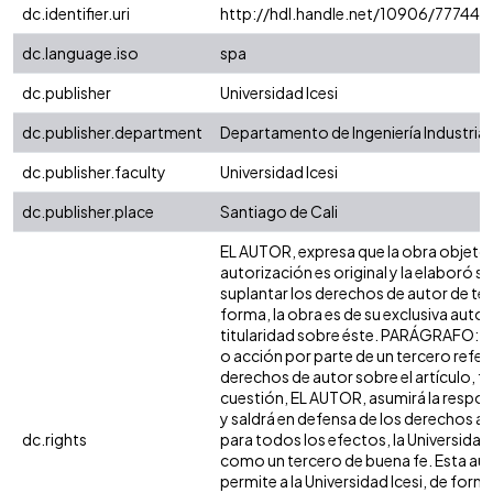
dc.identifier.uri
http://hdl.handle.net/10906/77744
dc.language.iso
spa
dc.publisher
Universidad Icesi
dc.publisher.department
Departamento de Ingeniería Industrial
dc.publisher.faculty
Universidad Icesi
dc.publisher.place
Santiago de Cali
EL AUTOR, expresa que la obra objeto 
autorización es original y la elaboró si
suplantar los derechos de autor de terc
forma, la obra es de su exclusiva autorí
titularidad sobre éste. PARÁGRAFO: e
o acción por parte de un tercero refer
derechos de autor sobre el artículo, fo
cuestión, EL AUTOR, asumirá la respon
y saldrá en defensa de los derechos a
dc.rights
para todos los efectos, la Universidad 
como un tercero de buena fe. Esta aut
permite a la Universidad Icesi, de forma