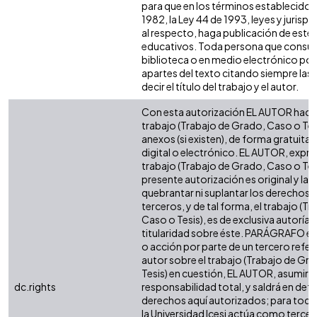
para que en los términos establecidos 
1982, la Ley 44 de 1993, leyes y jurisp
al respecto, haga publicación de este 
educativos. Toda persona que consulte
biblioteca o en medio electrónico po
apartes del texto citando siempre las 
decir el título del trabajo y el autor.
Con esta autorización EL AUTOR hace 
trabajo (Trabajo de Grado, Caso o Tesi
anexos (si existen), de forma gratuita
digital o electrónico. EL AUTOR, expre
trabajo (Trabajo de Grado, Caso o Tesi
presente autorización es original y la 
quebrantar ni suplantar los derechos 
terceros, y de tal forma, el trabajo (T
Caso o Tesis), es de exclusiva autoría y 
titularidad sobre éste. PARÁGRAFO en
o acción por parte de un tercero refere
autor sobre el trabajo (Trabajo de Gr
Tesis) en cuestión, EL AUTOR, asumirá 
dc.rights
responsabilidad total, y saldrá en def
derechos aquí autorizados; para todo
la Universidad Icesi actúa como tercer