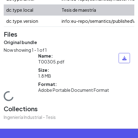
dc.type.local
Tesis de maestría
dc.type.version
info:eu-repo/semantics/publishedVe
Files
Original bundle
Now showing
1 - 1 of 1
Name:
T00305.pdf
Size:
1.8 MB
Format:
Adobe Portable Document Format
Loading...
Collections
Ingeniería Industrial - Tesis