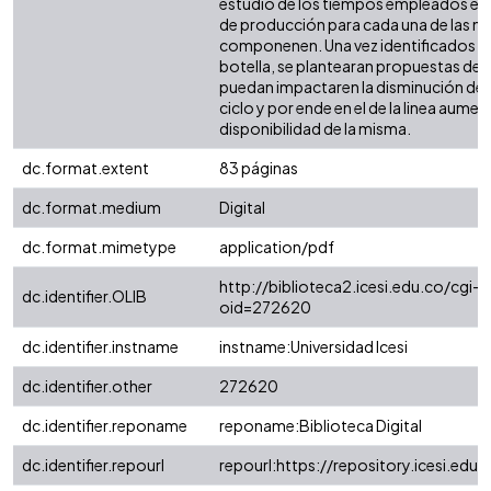
estudio de los tiempos empleados en 
de producción para cada una de las ma
componenen. Una vez identificados es
botella, se plantearan propuestas de 
puedan impactaren la disminución de 
ciclo y por ende en el de la linea aume
disponibilidad de la misma.
dc.format.extent
83 páginas
dc.format.medium
Digital
dc.format.mimetype
application/pdf
http://biblioteca2.icesi.edu.co/cgi-o
dc.identifier.OLIB
oid=272620
dc.identifier.instname
instname:Universidad Icesi
dc.identifier.other
272620
dc.identifier.reponame
reponame:Biblioteca Digital
dc.identifier.repourl
repourl:https://repository.icesi.edu.