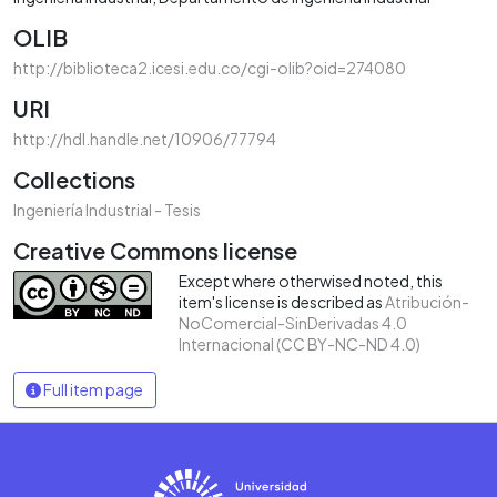
OLIB
http://biblioteca2.icesi.edu.co/cgi-olib?oid=274080
URI
http://hdl.handle.net/10906/77794
Collections
Ingeniería Industrial - Tesis
Creative Commons license
Except where otherwised noted, this
item's license is described as
Atribución-
NoComercial-SinDerivadas 4.0
Internacional (CC BY-NC-ND 4.0)
Full item page