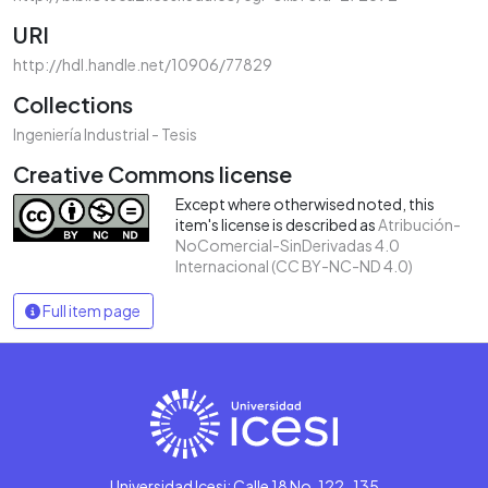
URI
http://hdl.handle.net/10906/77829
Collections
Ingeniería Industrial - Tesis
Creative Commons license
Except where otherwised noted, this
item's license is described as
Atribución-
NoComercial-SinDerivadas 4.0
Internacional (CC BY-NC-ND 4.0)
Full item page
Universidad Icesi: Calle 18 No. 122-135