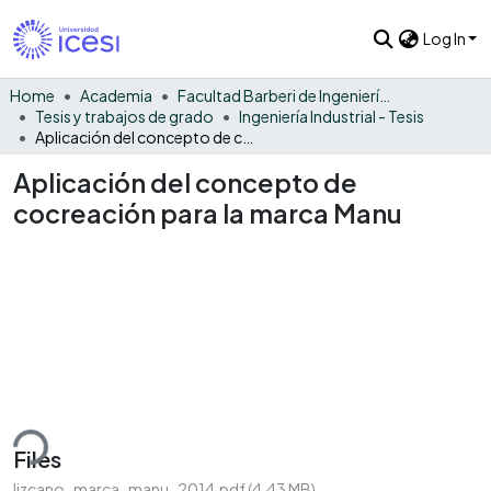
Log In
Home
Academia
Facultad Barberi de Ingeniería, Diseño y Ciencias Aplicadas
Tesis y trabajos de grado
Ingeniería Industrial - Tesis
Aplicación del concepto de cocreación para la marca Manu
Aplicación del concepto de
cocreación para la marca Manu
ding...
Files
lizcano_marca_manu_2014.pdf
(4.43 MB)