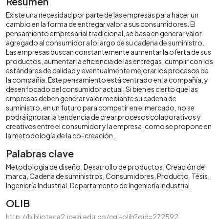
Resumen
Existe una necesidad por parte de las empresas para hacer un
cambio en la forma de entregar valor a sus consumidores. El
pensamiento empresarial tradicional, se basa en generar valor
agregado al consumidor a lo largo de su cadena de suministro.
Las empresas buscan constantemente aumentar la oferta de sus
productos, aumentar la eficiencia de las entregas, cumplir con los
estándares de calidad y eventualmente mejorar los procesos de
la compañía. Este pensamiento está centrado en la compañía, y
desenfocado del consumidor actual. Si bien es cierto que las
empresas deben generar valor mediante su cadena de
suministro, en un futuro para competir en el mercado, no se
podrá ignorar la tendencia de crear procesos colaborativos y
creativos entre el consumidor y la empresa, como se propone en
la metodología de la co-creación.
Palabras clave
Metodologia de diseño
Desarrollo de productos
Creación de
marca
Cadena de suministros
Consumidores
Producto
Tésis
Ingeniería Industrial
Departamento de Ingeniería Industrial
OLIB
http://biblioteca2.icesi.edu.co/cgi-olib?oid=272592