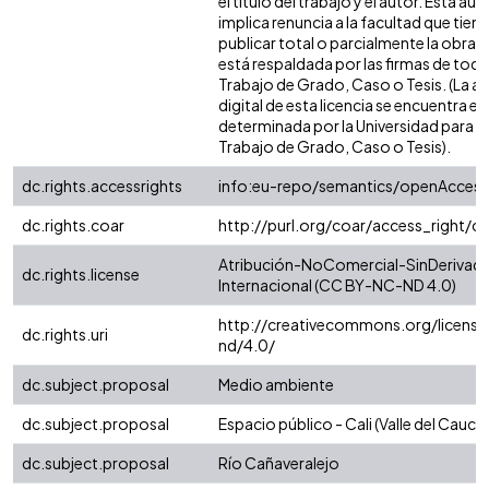
el título del trabajo y el autor. Esta au
implica renuncia a la facultad que tie
publicar total o parcialmente la obra. 
está respaldada por las firmas de tod
Trabajo de Grado, Caso o Tesis. (La a
digital de esta licencia se encuentra e
determinada por la Universidad para l
Trabajo de Grado, Caso o Tesis).
dc.rights.accessrights
info:eu-repo/semantics/openAccess
dc.rights.coar
http://purl.org/coar/access_right/c
Atribución-NoComercial-SinDerivada
dc.rights.license
Internacional (CC BY-NC-ND 4.0)
http://creativecommons.org/license
dc.rights.uri
nd/4.0/
dc.subject.proposal
Medio ambiente
dc.subject.proposal
Espacio público - Cali (Valle del Cauca)
dc.subject.proposal
Río Cañaveralejo