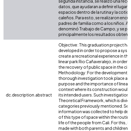
segunda instancia, se realizó una reco
datos, que ayudaran a definir el lugar 
espacios dentro de la rutina y la cotid
caleños. Para esto, se realizaron encu
padres de familia como a los niños. A e
denominó Trabajo de Campo, y se pr
principalmente los resultados obteni
Objective: This graduation project ha
developed in order to propose a syst
create a recreational experience in the
linear park Rio Cañaveralejo, in order 
the recovery of public space in the city
Methodology: For the development of 
thorough investigation took place ab
purpose and the importance of linear 
context where its construction would
dc.description.abstract
its intended users. Such investigational
Theoretical Framework, which is divide
categories previously mentioned. Sec
information was collected to help def
of this type of space within the routi
life of the people from Cali. For this, 
made with both parents and children, a