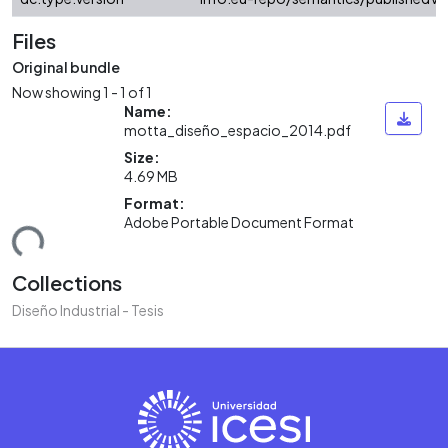
Files
Original bundle
Now showing
1 - 1 of 1
Name:
motta_diseño_espacio_2014.pdf
Size:
4.69 MB
Format:
ding...
Adobe Portable Document Format
Collections
Diseño Industrial - Tesis