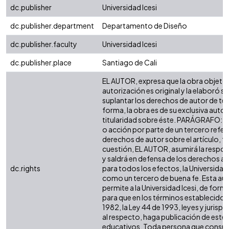
dc.publisher
Universidad Icesi
dc.publisher.department
Departamento de Diseño
dc.publisher.faculty
Universidad Icesi
dc.publisher.place
Santiago de Cali
EL AUTOR, expresa que la obra objeto 
autorización es original y la elaboró si
suplantar los derechos de autor de terc
forma, la obra es de su exclusiva autorí
titularidad sobre éste. PARÁGRAFO: e
o acción por parte de un tercero refer
derechos de autor sobre el artículo, fo
cuestión, EL AUTOR, asumirá la respon
y saldrá en defensa de los derechos a
dc.rights
para todos los efectos, la Universidad 
como un tercero de buena fe. Esta aut
permite a la Universidad Icesi, de forma
para que en los términos establecidos 
1982, la Ley 44 de 1993, leyes y jurisp
al respecto, haga publicación de este 
educativos. Toda persona que consulte