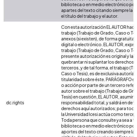
biblioteca o en medio electrónico po
apartes del texto citando siempre la fu
el título del trabajo y el autor.
Con esta autorización EL AUTOR hace 
trabajo (Trabajo de Grado, Caso o Tesi
anexos (si existen), de forma gratuita
digital o electrónico. EL AUTOR, expre
trabajo (Trabajo de Grado, Caso o Tesi
presente autorización es original y la 
quebrantar ni suplantar los derechos 
terceros, y de tal forma, el trabajo (T
Caso o Tesis), es de exclusiva autoría y 
titularidad sobre éste. PARÁGRAFO en
o acción por parte de un tercero refere
autor sobre el trabajo (Trabajo de Gr
Tesis) en cuestión, EL AUTOR, asumirá 
dc.rights
responsabilidad total, y saldrá en def
derechos aquí autorizados; para todo
la Universidad Icesi actúa como tercer
Toda persona que consulte ya sea a tr
biblioteca o en medio electrónico po
aportes del texto creando siempre la f