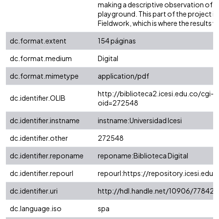
making a descriptive observation of th
playground. This part of the project is
Fieldwork, which is where the results w
dc.format.extent
154 páginas
dc.format.medium
Digital
dc.format.mimetype
application/pdf
http://biblioteca2.icesi.edu.co/cgi-o
dc.identifier.OLIB
oid=272548
dc.identifier.instname
instname:Universidad Icesi
dc.identifier.other
272548
dc.identifier.reponame
reponame:Biblioteca Digital
dc.identifier.repourl
repourl:https://repository.icesi.edu.
dc.identifier.uri
http://hdl.handle.net/10906/77842
dc.language.iso
spa