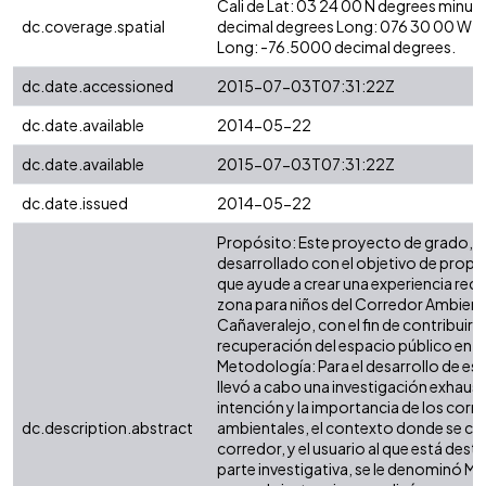
Cali de Lat: 03 24 00 N degrees minut
dc.coverage.spatial
decimal degrees Long: 076 30 00 W d
Long: -76.5000 decimal degrees.
dc.date.accessioned
2015-07-03T07:31:22Z
dc.date.available
2014-05-22
dc.date.available
2015-07-03T07:31:22Z
dc.date.issued
2014-05-22
Propósito: Este proyecto de grado, h
desarrollado con el objetivo de propo
que ayude a crear una experiencia recre
zona para niños del Corredor Ambient
Cañaveralejo, con el fin de contribuir a 
recuperación del espacio público en la
Metodología: Para el desarrollo de es
llevó a cabo una investigación exhausti
intención y la importancia de los corr
dc.description.abstract
ambientales, el contexto donde se con
corredor, y el usuario al que está dest
parte investigativa, se le denominó M