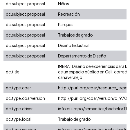
dc.subject.proposal
Niños
dc.subject.proposal
Recreación
dc.subject.proposal
Parques
dc.subject.proposal
Trabajos de grado
dc.subject.proposal
Diseño Industrial
dc.subject.proposal
Departamento de Diseño
IMERA : Diseño de experiencias para la
dc.title
de un espacio público en Cali: corredo
cañaveralejo.
dc.type.coar
http://purl.org/coar/resource_type/
dc.type.coarversion
http://purl.org/coar/version/c_97
dc.type.driver
info:eu-repo/semantics/bachelorThe
dc.type.local
Trabajo de grado
dc.type.version
info:eu-repo/semantics/publishedVe