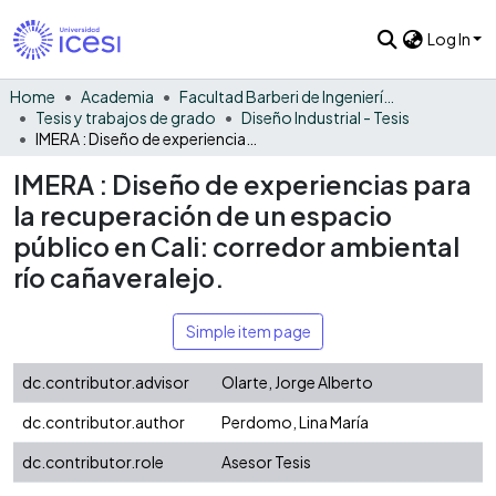
Log In
Home
Academia
Facultad Barberi de Ingeniería, Diseño y Ciencias Aplicadas
Tesis y trabajos de grado
Diseño Industrial - Tesis
IMERA : Diseño de experiencias para la recuperación de un espacio público en Cali: corredor ambiental río cañaveralejo.
IMERA : Diseño de experiencias para
la recuperación de un espacio
público en Cali: corredor ambiental
río cañaveralejo.
Simple item page
dc.contributor.advisor
Olarte, Jorge Alberto
dc.contributor.author
Perdomo, Lina María
dc.contributor.role
Asesor Tesis