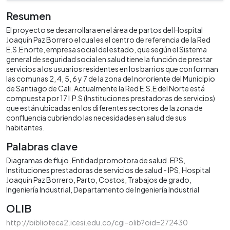
Resumen
El proyecto se desarrollara en el área de partos del Hospital
Joaquín Paz Borrero el cual es el centro de referencia de la Red
E.S.E norte, empresa social del estado, que según el Sistema
general de seguridad social en salud tiene la función de prestar
servicios a los usuarios residentes en los barrios que conforman
las comunas 2, 4, 5, 6 y 7 de la zona del nororiente del Municipio
de Santiago de Cali. Actualmente la Red E.S.E del Norte está
compuesta por 17 I.P.S (Instituciones prestadoras de servicios)
que están ubicadas en los diferentes sectores de la zona de
confluencia cubriendo las necesidades en salud de sus
habitantes.
Palabras clave
Diagramas de flujo
Entidad promotora de salud. EPS
Instituciones prestadoras de servicios de salud - IPS
Hospital
Joaquín Paz Borrero
Parto
Costos
Trabajos de grado
Ingeniería Industrial
Departamento de Ingeniería Industrial
OLIB
http://biblioteca2.icesi.edu.co/cgi-olib?oid=272430