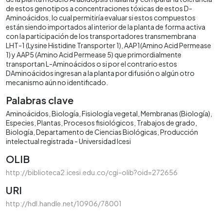
de estos genotipos a concentraciones tóxicas de estos D-
Aminoácidos, lo cual permitiría evaluar si estos compuestos
están siendo importados al interior de la planta de forma activa
con la participación de los transportadores transmembrana
LHT-1 (Lysine Histidine Transporter 1), AAP1(Amino Acid Permease
1) y AAP5 (Amino Acid Permease 5) que primordialmente
transportan L-Aminoácidos o si por el contrario estos
DAminoácidos ingresan a la planta por difusión o algún otro
mecanismo aún no identificado.
Palabras clave
Aminoácidos
Biología
Fisiología vegetal
Membranas (Biología)
Especies
Plantas
Procesos fisiológicos
Trabajos de grado
Biología
Departamento de Ciencias Biológicas
Producción
intelectual registrada - Universidad Icesi
OLIB
http://biblioteca2.icesi.edu.co/cgi-olib?oid=272656
URI
http://hdl.handle.net/10906/78001