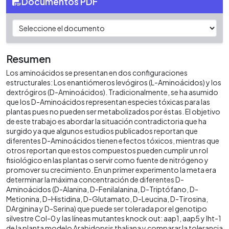
Documentos PDF
Resumen
Los aminoácidos se presentan en dos configuraciones
estructurales: Los enantiómeros levógiros (L-Aminoácidos) y los
dextrógiros (D-Aminoácidos). Tradicionalmente, se ha asumido
que los D-Aminoácidos representan especies tóxicas para las
plantas pues no pueden ser metabolizados por éstas. El objetivo
de este trabajo es abordar la situación contradictoria que ha
surgido ya que algunos estudios publicados reportan que
diferentes D-Aminoácidos tienen efectos tóxicos, mientras que
otros reportan que estos compuestos pueden cumplir un rol
fisiológico en las plantas o servir como fuente de nitrógeno y
promover su crecimiento. En un primer experimento la meta era
determinar la máxima concentración de diferentes D-
Aminoácidos (D-Alanina, D-Fenilalanina, D-Triptófano, D-
Metionina, D-Histidina, D-Glutamato, D-Leucina, D-Tirosina,
DArginina y D-Serina) que puede ser tolerada por el genotipo
silvestre Col-0 y las líneas mutantes knock out: aap1, aap5 y lht-1
de la planta modelo Arabidopsis thaliana y comparar la tolerancia