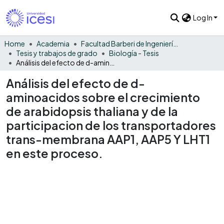
Log In
Home
Academia
Facultad Barberi de Ingeniería, Diseño y Ciencias Aplicadas
Tesis y trabajos de grado
Biología - Tesis
Análisis del efecto de d-aminoacidos sobre el crecimiento de arabidopsis thaliana y de la participacion de los transportadores trans-membrana AAP1, AAP5 Y LHT1 en este proceso.
Análisis del efecto de d-
aminoacidos sobre el crecimiento
de arabidopsis thaliana y de la
participacion de los transportadores
trans-membrana AAP1, AAP5 Y LHT1
en este proceso.