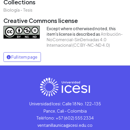
Collections
Biología - Tesis
Creative Commons license
Except where otherwised noted, this
item's license is described as
Atribución-
NoComercial-SinDerivadas 4.0
Internacional (CC BY-NC-ND 4.0)
Full item page
Universidad Icesi: Calle 18 No. 122-135
Pance, Cali - Colombia
Teléfono: +57 (602) 555 2334
ventanillaunica@icesi.edu.co