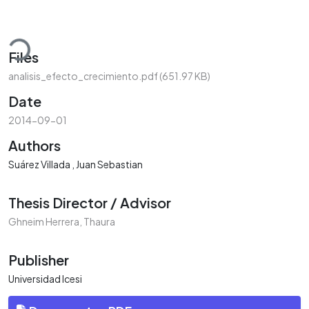
oading...
Files
analisis_efecto_crecimiento.pdf
(651.97 KB)
Date
2014-09-01
Authors
Suárez Villada , Juan Sebastian
Thesis Director / Advisor
Ghneim Herrera, Thaura
Publisher
Universidad Icesi