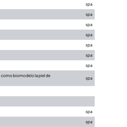
spa
spa
spa
spa
spa
spa
spa
o como biomodelo la piel de
spa
spa
spa