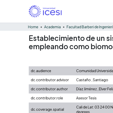
Home
Academia
Establecimiento de un si
empleando como biomodel
dc.audience
Comunidad Universidad
dc.contributor.advisor
Castaño , Santiago
dc.contributor.author
Díaz Jiménez , Elver Fel
dc.contributor.role
Asesor Tesis
Cali de Lat: 03 24 00
dc.coverage.spatial
degrees.