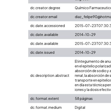
dc.creator.degree
Químico Farmaceutic
dc.creator.email
diaz_felipe90@hotma
dc.date.accessioned
2015-07-23T07:30:
dc.date.available
2014-10-29
dc.date.available
2015-07-23T07:30:
dc.date.issued
2014-10-29
El integumento de anuro
en el epitelio polariz
absorción de sodio y a
dc.description.abstract
renal, la absorción de 
transporte en epitelio
en día esta técnica per
iones y la dosis efect
dc.format.extent
58 páginas
dc.format.medium
Digital