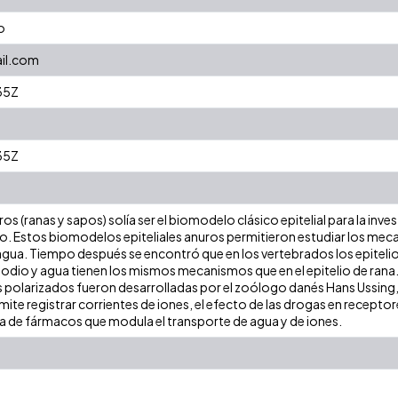
o
il.com
35Z
35Z
s (ranas y sapos) solía ser el biomodelo clásico epitelial para la inve
ado. Estos biomodelos epiteliales anuros permitieron estudiar los mec
gua. Tiempo después se encontró que en los vertebrados los epitelios 
sodio y agua tienen los mismos mecanismos que en el epitelio de rana. 
s polarizados fueron desarrolladas por el zoólogo danés Hans Ussing,
mite registrar corrientes de iones, el efecto de las drogas en recepto
iva de fármacos que modula el transporte de agua y de iones.