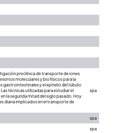
stigación preclínica de transporte de iones
anismos moleculares y biofísicos para la
gastrointestinales y el epitelio del túbulo
Las técnicas utilizadas para estudiar el
spa
 en la segunda mitad del siglo pasado. Hoy
res diana implicados en el transporte de
spa
spa