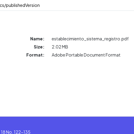
cs/publishedVersion
Name:
establecimiento_sistema_registro.pdf
Size:
2.02 MB
Format:
Adobe Portable Document Format
le 18 No. 122-135