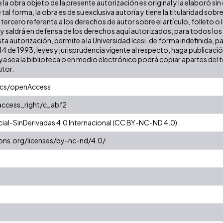
la obra objeto de la presente autorización es original y la elaboró sin
 tal forma, la obra es de su exclusiva autoría y tiene la titularidad s
tercero referente a los derechos de autor sobre el artículo, folleto o 
 y saldrá en defensa de los derechos aquí autorizados; para todos los
ta autorización, permite a la Universidad Icesi, de forma indefinida, p
 44 de 1993, leyes y jurisprudencia vigente al respecto, haga publicac
a sea la biblioteca o en medio electrónico podrá copiar apartes del te
utor.
ics/openAccess
/access_right/c_abf2
al-SinDerivadas 4.0 Internacional (CC BY-NC-ND 4.0)
ons.org/licenses/by-nc-nd/4.0/