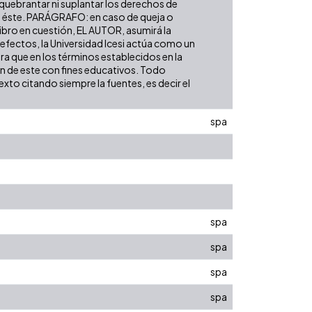
 quebrantar ni suplantar los derechos de
obre éste. PARÁGRAFO: en caso de queja o
libro en cuestión, EL AUTOR, asumirá la
 efectos, la Universidad Icesi actúa como un
ara que en los términos establecidos en la
ión de este con fines educativos. Todo
xto citando siempre la fuentes, es decir el
spa
spa
spa
spa
spa