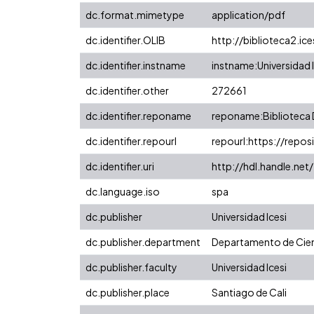
dc.format.mimetype
application/pdf
dc.identifier.OLIB
http://biblioteca2.ic
dc.identifier.instname
instname:Universidad I
dc.identifier.other
272661
dc.identifier.reponame
reponame:Biblioteca D
dc.identifier.repourl
repourl:https://reposi
dc.identifier.uri
http://hdl.handle.n
dc.language.iso
spa
dc.publisher
Universidad Icesi
dc.publisher.department
Departamento de Cien
dc.publisher.faculty
Universidad Icesi
dc.publisher.place
Santiago de Cali