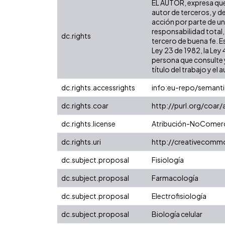
EL AUTOR, expresa que 
autor de terceros, y de
acción por parte de un 
responsabilidad total,
dc.rights
tercero de buena fe. Es
Ley 23 de 1982, la Ley
persona que consulte y
título del trabajo y el a
dc.rights.accessrights
info:eu-repo/semant
dc.rights.coar
http://purl.org/coar
dc.rights.license
Atribución-NoComerci
dc.rights.uri
http://creativecomm
dc.subject.proposal
Fisiología
dc.subject.proposal
Farmacología
dc.subject.proposal
Electrofisiología
dc.subject.proposal
Biología celular