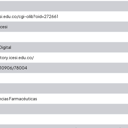
esi.edu.co/cgi-olib?oid=272661
cesi
igital
tory.icesi.edu.co/
et/10906/78004
cias Farmacéuticas