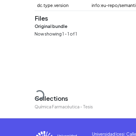
dc.type.version
info:eu-repo/semanti
Files
Original bundle
Now showing
1 - 1 of 1
Loading...
Collections
Química Farmacéutica - Tesis
Universidad Icesi: Cal