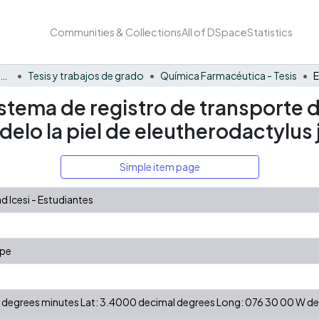
Communities & Collections
All of DSpace
Statistics
Facultad Barberi de Ingeniería, Diseño y Ciencias Aplicadas
Tesis y trabajos de grado
Química Farmacéutica - Tesis
stema de registro de transporte de
o la piel de eleutherodactylus 
Simple item page
 Icesi - Estudiantes
ipe
 N degrees minutes Lat: 3.4000 decimal degrees Long: 076 30 00 W 