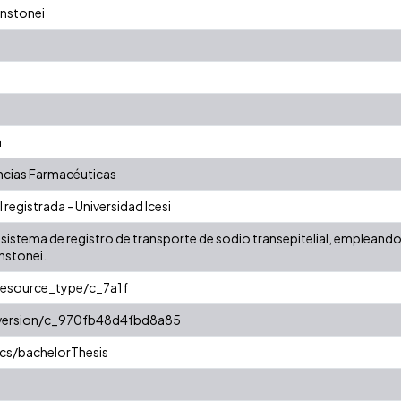
hnstonei
a
cias Farmacéuticas
 registrada - Universidad Icesi
 sistema de registro de transporte de sodio transepitelial, empleand
nstonei.
/resource_type/c_7a1f
r/version/c_970fb48d4fbd8a85
cs/bachelorThesis