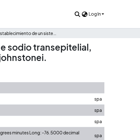
Log In
Establecimiento de un sistema de registro de transporte de sodio transepitelial, empleando como biomodelo la piel de eleutherodactylus johnstonei.
 sodio transepitelial,
johnstonei.
spa
spa
spa
degrees minutes Long: -76.5000 decimal
spa