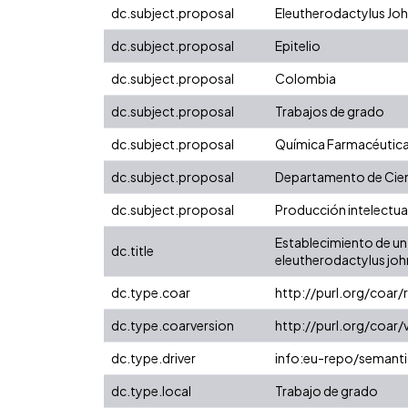
dc.subject.proposal
Eleutherodactylus Jo
dc.subject.proposal
Epitelio
dc.subject.proposal
Colombia
dc.subject.proposal
Trabajos de grado
dc.subject.proposal
Química Farmacéutic
dc.subject.proposal
Departamento de Cien
dc.subject.proposal
Producción intelectual
Establecimiento de un
dc.title
eleutherodactylus joh
dc.type.coar
http://purl.org/coar
dc.type.coarversion
http://purl.org/coa
dc.type.driver
info:eu-repo/semanti
dc.type.local
Trabajo de grado