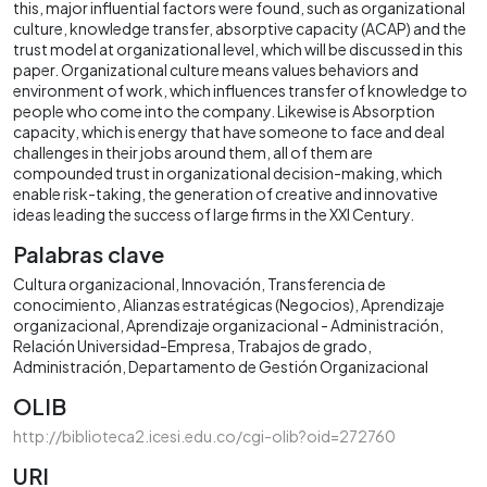
this, major influential factors were found, such as organizational
culture, knowledge transfer, absorptive capacity (ACAP) and the
trust model at organizational level, which will be discussed in this
paper. Organizational culture means values behaviors and
environment of work, which influences transfer of knowledge to
people who come into the company. Likewise is Absorption
capacity, which is energy that have someone to face and deal
challenges in their jobs around them, all of them are
compounded trust in organizational decision-making, which
enable risk-taking, the generation of creative and innovative
ideas leading the success of large firms in the XXI Century.
Palabras clave
Cultura organizacional
Innovación
Transferencia de
conocimiento
Alianzas estratégicas (Negocios)
Aprendizaje
organizacional
Aprendizaje organizacional - Administración
Relación Universidad-Empresa
Trabajos de grado
Administración
Departamento de Gestión Organizacional
OLIB
http://biblioteca2.icesi.edu.co/cgi-olib?oid=272760
URI