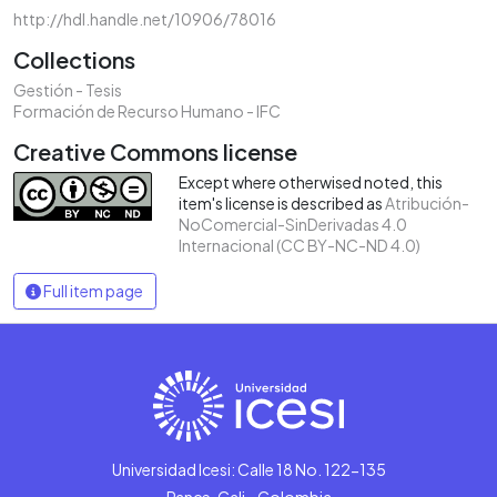
http://hdl.handle.net/10906/78016
Collections
Gestión - Tesis
Formación de Recurso Humano - IFC
Creative Commons license
Except where otherwised noted, this
item's license is described as
Atribución-
NoComercial-SinDerivadas 4.0
Internacional (CC BY-NC-ND 4.0)
Full item page
Universidad Icesi: Calle 18 No. 122-135
Pance, Cali - Colombia