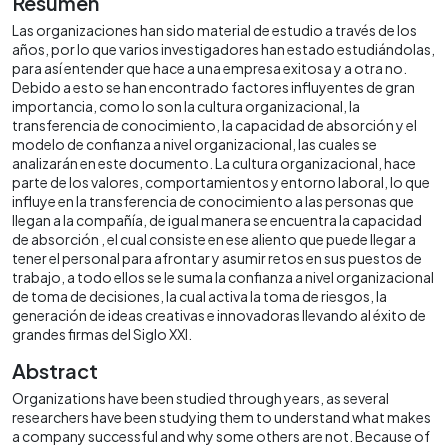
Resumen
Las organizaciones han sido material de estudio a través de los
años, por lo que varios investigadores han estado estudiándolas,
para así entender que hace a una empresa exitosa y a otra no.
Debido a esto se han encontrado factores influyentes de gran
importancia, como lo son la cultura organizacional, la
transferencia de conocimiento, la capacidad de absorción y el
modelo de confianza a nivel organizacional, las cuales se
analizarán en este documento. La cultura organizacional, hace
parte de los valores, comportamientos y entorno laboral, lo que
influye en la transferencia de conocimiento a las personas que
llegan a la compañía, de igual manera se encuentra la capacidad
de absorción , el cual consiste en ese aliento que puede llegar a
tener el personal para afrontar y asumir retos en sus puestos de
trabajo, a todo ellos se le suma la confianza a nivel organizacional
de toma de decisiones, la cual activa la toma de riesgos, la
generación de ideas creativas e innovadoras llevando al éxito de
grandes firmas del Siglo XXI.
Abstract
Organizations have been studied through years, as several
researchers have been studying them to understand what makes
a company successful and why some others are not. Because of