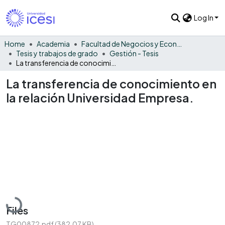
Log In
Home
Academia
Facultad de Negocios y Economía
Tesis y trabajos de grado
Gestión - Tesis
La transferencia de conocimiento en la relación Universidad Empresa.
La transferencia de conocimiento en
la relación Universidad Empresa.
Loading...
Files
TG00872.pdf
(382.07 KB)