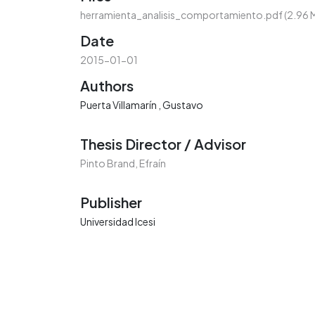
herramienta_analisis_comportamiento.pdf
(2.96 
Date
2015-01-01
Authors
Puerta Villamarín , Gustavo
Thesis Director / Advisor
Pinto Brand, Efraín
Publisher
Universidad Icesi