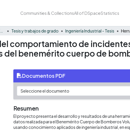
Communities & Collections
All of DSpace
Statistics
Facultad Barberi de Ingeniería, Diseño y Ciencias Aplicadas
Tesis y trabajos de grado
Ingeniería Industrial - Tesis
 del comportamiento de incidentes
s del benemérito cuerpo de bomb
Documentos PDF
Resumen
El proyecto presenta el desarrollo y resultados de una herrami
datos realizada para el Benemérito Cuerpo de Bomberos Volun
usando conocimiento aplicados de ingeniería industrial, en es