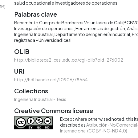
salud ocupacional e investigadores de operaciones.
MB)
Palabras clave
Benemérito Cuerpo de Bomberos Voluntarios de Cali (BCBV
Investigación de operaciones
Herramientas de gestión
Anális
Ingeniería Industrial
Departamento de Ingeniería Industrial
Pr
registrada - Universidad Icesi
OLIB
http://biblioteca2.icesi.edu.co/cgi-olib?oid=276002
URI
http://hdl.handle.net/10906/78654
Collections
Ingeniería Industrial - Tesis
Creative Commons license
Except where otherwised noted, this ite
described as
Atribución-NoComercial-
Internacional (CC BY-NC-ND 4.0)