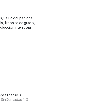
C)
Salud ocupacional
is
Trabajos de grado
oducción intelectual
m's license is
SinDerivadas 4.0