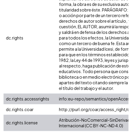
forma, la obra es de su exclusiva autorí
titularidad sobre éste. PARÁGRAFO: e
o acción por parte de un tercero refer
derechos de autor sobre el artículo, fo
cuestión, EL AUTOR, asumirá la respon
y saldrá en defensa de los derechos a
dc.rights
para todos los efectos, la Universidad 
como un tercero de buena fe. Esta aut
permite a la Universidad Icesi, de forma
para que en los términos establecidos 
1982, la Ley 44 de 1993, leyes y jurisp
al respecto, haga publicación de este 
educativos. Todo persona que consult
biblioteca o en medio electrónico po
apartes del texto citando siempre la fu
el título del trabajo y el autor.
dc.rights.accessrights
info:eu-repo/semantics/openAccess
dc.rights.coar
http://purl.org/coar/access_right/c
Atribución-NoComercial-SinDerivada
dc.rights.license
Internacional (CC BY-NC-ND 4.0)