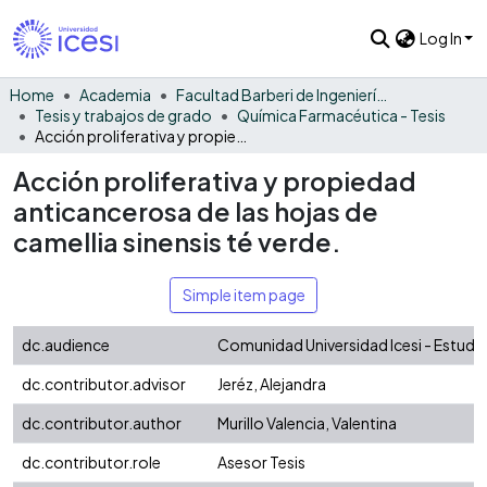
Log In
Home
Academia
Facultad Barberi de Ingeniería, Diseño y Ciencias Aplicadas
Tesis y trabajos de grado
Química Farmacéutica - Tesis
Acción proliferativa y propiedad anticancerosa de las hojas de camellia sinensis té verde.
Acción proliferativa y propiedad
anticancerosa de las hojas de
camellia sinensis té verde.
Simple item page
dc.audience
Comunidad Universidad Icesi - Estudi
dc.contributor.advisor
Jeréz, Alejandra
dc.contributor.author
Murillo Valencia, Valentina
dc.contributor.role
Asesor Tesis