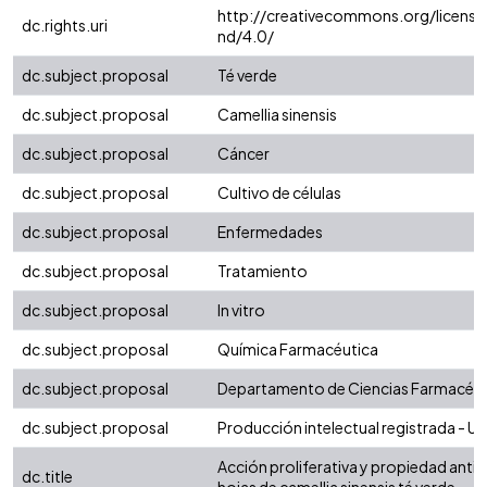
http://creativecommons.org/license
dc.rights.uri
nd/4.0/
dc.subject.proposal
Té verde
dc.subject.proposal
Camellia sinensis
dc.subject.proposal
Cáncer
dc.subject.proposal
Cultivo de células
dc.subject.proposal
Enfermedades
dc.subject.proposal
Tratamiento
dc.subject.proposal
In vitro
dc.subject.proposal
Química Farmacéutica
dc.subject.proposal
Departamento de Ciencias Farmacéut
dc.subject.proposal
Producción intelectual registrada - Uni
Acción proliferativa y propiedad anti
dc.title