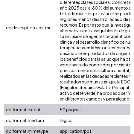
diferentes clases sociales. Concretam
año 2025 casi el 80 % del aumento en 
total de muertes por cáncer se produci
regiones menos desarrolladas o de m
recursos. Es por esto que la investiga
dc.description.abstract
alternativas más asequibles es de gra
La inclusión de agentes terapéuticos a
clínica y el desarrollo científico de n
terapéuticas en la historia médica, han
basándose en productos de origen na
los beneficios para la salud que ha oto
verde han sido conocidos por cientos
principalmente en la cultura oriental, 
realizados en las décadas recientes h
resultados que muestran que la EGCG
(Epigalocatequina Galato: Principal
activo del té verde) ha probado ser m
en diferentes campos y para algunos t
dc.format.extent
50 páginas
dc.format.medium
Digital
dc.format.mimetype
application/pdf