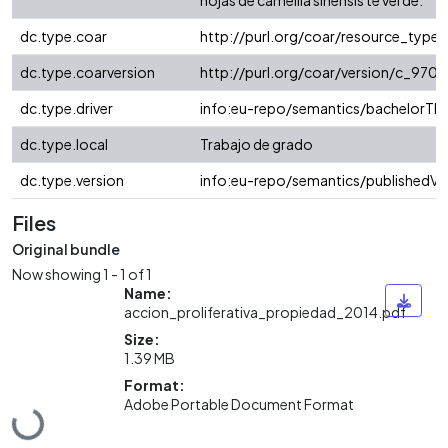
hojas de camellia sinensis té verde.
dc.type.coar
http://purl.org/coar/resource_type/
dc.type.coarversion
http://purl.org/coar/version/c_97
dc.type.driver
info:eu-repo/semantics/bachelorThe
dc.type.local
Trabajo de grado
dc.type.version
info:eu-repo/semantics/publishedVe
Files
Original bundle
Now showing
1 - 1 of 1
Name:
accion_proliferativa_propiedad_2014.pdf
Size:
1.39 MB
Format:
Adobe Portable Document Format
Loading...