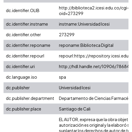
http://biblioteca2.icesi.edu.co/cgi-o
dc.identifier.OLIB
oid=273299
dc.identifier.instname
instname:Universidad Icesi
dc.identifier.other
273299
dc.identifier.reponame
reponame:Biblioteca Digital
dc.identifier.repourl
repourl:https://repository.icesi.edu.
dc.identifier.uri
http://hdl.handle.net/10906/78684
dc.language.iso
spa
dc.publisher
Universidad Icesi
dc.publisher.department
Departamento de Ciencias Farmacéut
dc.publisher.place
Santiago de Cali
EL AUTOR, expresa que la obra objeto 
autorización es original y la elaboró si
suplantar los derechos de autor de terc