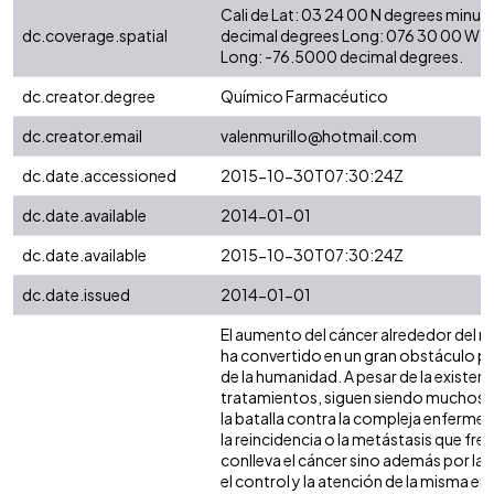
Cali de Lat: 03 24 00 N degrees minut
dc.coverage.spatial
decimal degrees Long: 076 30 00 W d
Long: -76.5000 decimal degrees.
dc.creator.degree
Químico Farmacéutico
dc.creator.email
valenmurillo@hotmail.com
dc.date.accessioned
2015-10-30T07:30:24Z
dc.date.available
2014-01-01
dc.date.available
2015-10-30T07:30:24Z
dc.date.issued
2014-01-01
El aumento del cáncer alrededor del 
ha convertido en un gran obstáculo pa
de la humanidad. A pesar de la existenc
tratamientos, siguen siendo muchos l
la batalla contra la compleja enferme
la reincidencia o la metástasis que f
conlleva el cáncer sino además por la
el control y la atención de la misma ent