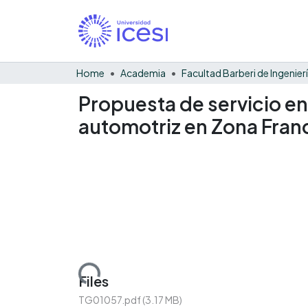
Home
Academia
Propuesta de servicio e
automotriz en Zona Fran
Loading...
Files
TG01057.pdf
(3.17 MB)