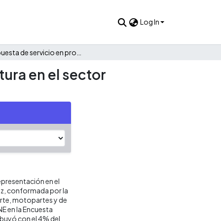
Log In
Propuesta de servicio en proceso de ensamble y manufactura en el sector automotriz en Zona Franca
ura en el sector
epresentación en el
riz, conformada por la
rte, motopartes y de
NE en la Encuesta
ibuyó con el 4% del