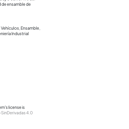
dad de ensamble de
Vehículos
Ensamble
iería Industrial
m's license is
SinDerivadas 4.0