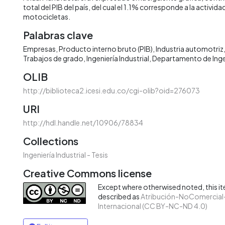
total del PIB del país, del cual el 1.1% corresponde a la activi
motocicletas.
Palabras clave
Empresas
Producto interno bruto (PIB)
Industria automotriz
Trabajos de grado
Ingeniería Industrial
Departamento de Ingen
OLIB
http://biblioteca2.icesi.edu.co/cgi-olib?oid=276073
URI
http://hdl.handle.net/10906/78834
Collections
Ingeniería Industrial - Tesis
Creative Commons license
Except where otherwised noted, this ite
described as
Atribución-NoComercial-
Internacional (CC BY-NC-ND 4.0)