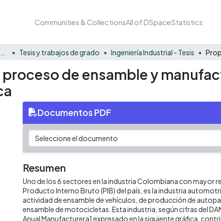
Communities & Collections
All of DSpace
Statistics
Facultad Barberi de Ingeniería, Diseño y Ciencias Aplicadas
Tesis y trabajos de grado
Ingeniería Industrial - Tesis
n proceso de ensamble y manufact
ca
Documentos PDF
Resumen
Uno de los 6 sectores en la industria Colombiana con mayor r
Producto Interno Bruto (PIB) del país, es la industria automot
actividad de ensamble de vehículos, de producción de autopa
ensamble de motocicletas. Esta industria, según cifras del DA
Anual Manufacturera1 expresado en la siguiente gráfica, contr