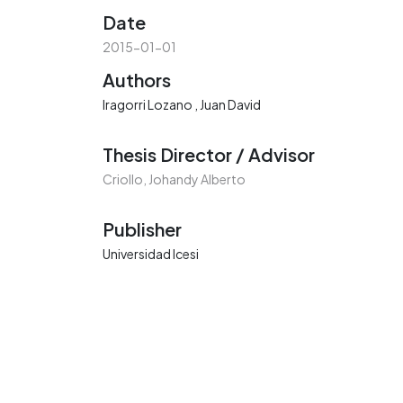
Date
2015-01-01
Authors
Iragorri Lozano , Juan David
Thesis Director / Advisor
Criollo, Johandy Alberto
Publisher
Universidad Icesi