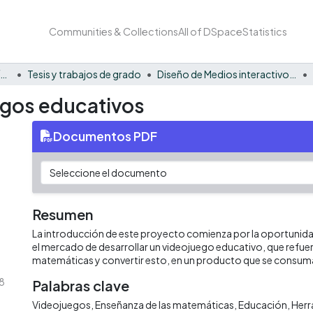
Communities & Collections
All of DSpace
Statistics
Facultad Barberi de Ingeniería, Diseño y Ciencias Aplicadas
Tesis y trabajos de grado
Diseño de Medios interactivos - Tesis
egos educativos
Documentos PDF
Resumen
La introducción de este proyecto comienza por la oportunida
el mercado de desarrollar un videojuego educativo, que refuer
matemáticas y convertir esto, en un producto que se consum
18
Palabras clave
Videojuegos
Enseñanza de las matemáticas
Educación
Herr