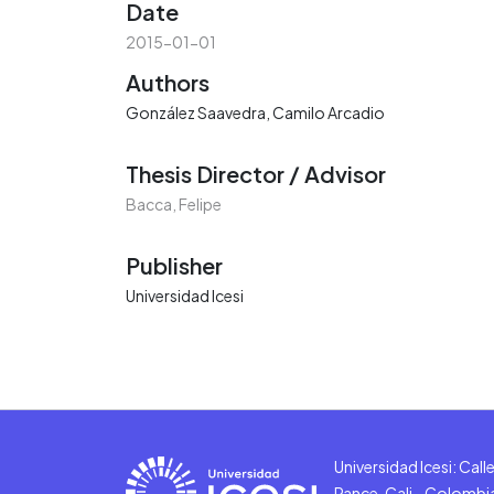
Date
2015-01-01
Authors
González Saavedra, Camilo Arcadio
Thesis Director / Advisor
Bacca, Felipe
Publisher
Universidad Icesi
Universidad Icesi: Cal
Pance, Cali - Colombi