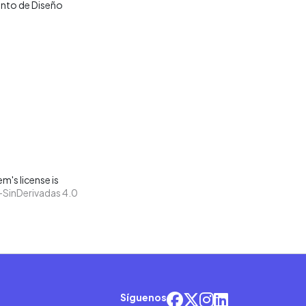
nto de Diseño
m's license is
SinDerivadas 4.0
Síguenos