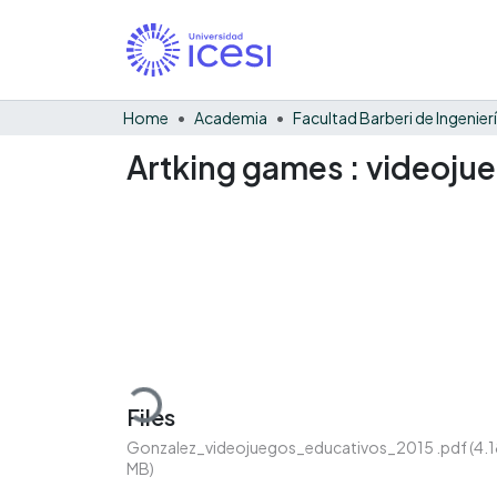
Home
Academia
Artking games : videoju
Loading...
Files
Gonzalez_videojuegos_educativos_2015 .pdf
(4.
MB)