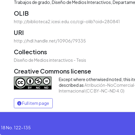
Trabajos de grado
Diseño de Medios Interactivos
Departame
OLIB
http://biblioteca2.icesi.edu.co/cgi-olib?oid=280841
URI
http://hdl.handle.net/10906/79335
Collections
Diseño de Medios interactivos - Tesis
Creative Commons license
Except where otherwised noted, this ite
described as
Atribución-NoComercial-
Internacional (CC BY-NC-ND 4.0)
Full item page
le 18 No. 122-135
a