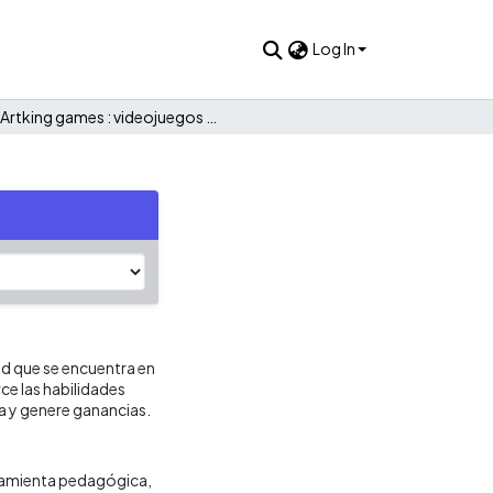
Log In
Artking games : videojuegos educativos
d que se encuentra en
ce las habilidades
a y genere ganancias.
amienta pedagógica