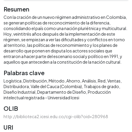
Resumen
Con la cración de un nuevo régimen administrativo en Colombia,
se generan políticas de reconocimiento de la diferencia,
consolidando el país como una nación pluriétnica y multicultural.
Hoy, veintitrés años después de la implementación de este
régimen, se empiezan a ver las dificultades y conflictos en torno
al territorio, las políticas de reconomimiento y los planes de
desarrollo que ponen en disputa los actores sociales que
entraron a hacer parte del escenario social y político en 1991, y
aquellos que anteceden a la constitución de la nación cultural.
Palabras clave
Logística
Distribución
Método
Ahorro
Análisis
Red
Ventas
Distribuidora
Valle del Cauca (Colombia)
Trabajos de grado
Diseño Industrial
Departamento de Diseño
Producción
intelectual registrada - Universidad Icesi
OLIB
http://biblioteca2.icesi.edu.co/cgi-olib?oid=280968
URI