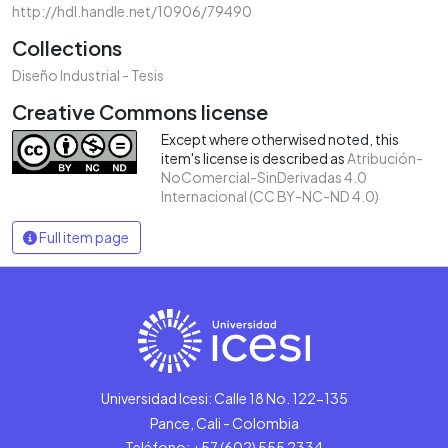
http://hdl.handle.net/10906/79490
Collections
Diseño Industrial - Tesis
Creative Commons license
Except where otherwised noted, this
item's license is described as
Atribución-
NoComercial-SinDerivadas 4.0
Internacional (CC BY-NC-ND 4.0)
Full item page
Universidad Icesi: Calle 18 No. 122-135
Pance, Cali - Colombia
Teléfono: +57 (602) 555 2334