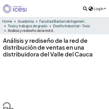
Log In
Home
Academia
Facultad Barberi de Ingeniería, Diseño y Ciencias Aplicadas
Tesis y trabajos de grado
Diseño Industrial - Tesis
Análisis y rediseño de la red de distribución de ventas en una distribuidora del Valle del Cauca
Análisis y rediseño de la red de
distribución de ventas en una
distribuidora del Valle del Cauca
ding...
Files