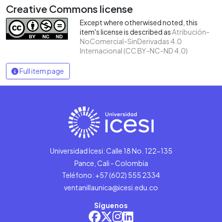
Creative Commons license
Except where otherwised noted, this
item's license is described as
Atribución-
NoComercial-SinDerivadas 4.0
Internacional (CC BY-NC-ND 4.0)
Full item page
Universidad Icesi: Calle 18 No. 122-135
Pance, Cali - Colombia
Teléfono: +57 (602) 555 2334
ventanillaunica@icesi.edu.co
Síguenos