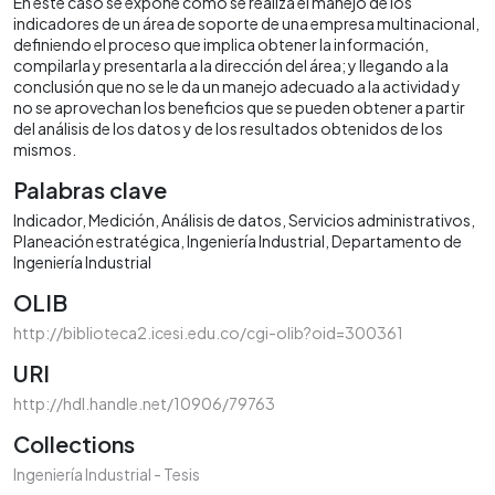
En este caso se expone como se realiza el manejo de los
indicadores de un área de soporte de una empresa multinacional,
definiendo el proceso que implica obtener la información,
compilarla y presentarla a la dirección del área; y llegando a la
conclusión que no se le da un manejo adecuado a la actividad y
no se aprovechan los beneficios que se pueden obtener a partir
del análisis de los datos y de los resultados obtenidos de los
mismos.
Palabras clave
Indicador
Medición
Análisis de datos
Servicios administrativos
Planeación estratégica
Ingeniería Industrial
Departamento de
Ingeniería Industrial
OLIB
http://biblioteca2.icesi.edu.co/cgi-olib?oid=300361
URI
http://hdl.handle.net/10906/79763
Collections
Ingeniería Industrial - Tesis