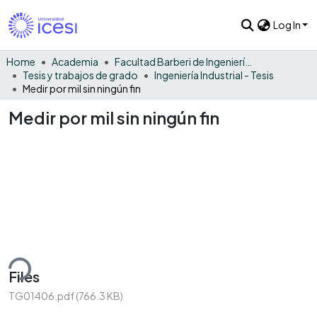
Log In
Home
Academia
Facultad Barberi de Ingeniería, Diseño y Ciencias Aplicadas
Tesis y trabajos de grado
Ingeniería Industrial - Tesis
Medir por mil sin ningún fin
Medir por mil sin ningún fin
ding...
Files
TG01406.pdf
(766.3 KB)