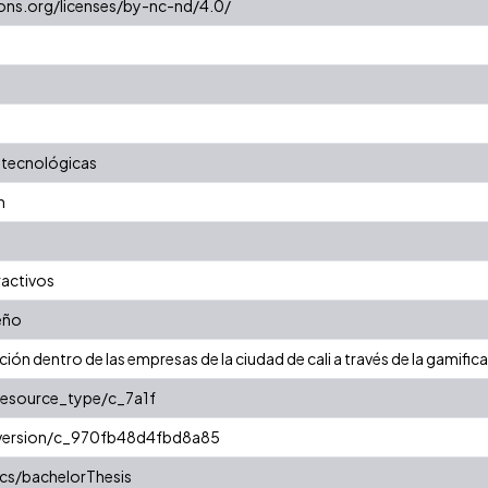
ons.org/licenses/by-nc-nd/4.0/
 tecnológicas
n
ractivos
eño
ción dentro de las empresas de la ciudad de cali a través de la gamific
/resource_type/c_7a1f
r/version/c_970fb48d4fbd8a85
cs/bachelorThesis