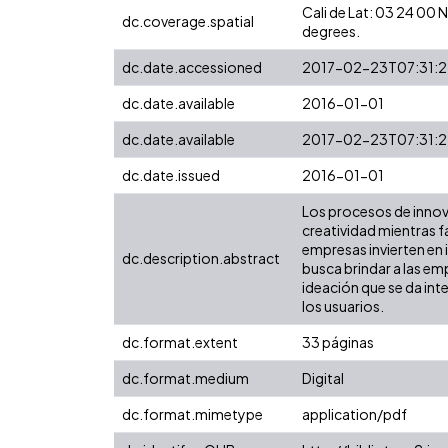
Cali de Lat: 03 24 00
dc.coverage.spatial
degrees.
dc.date.accessioned
2017-02-23T07:31:
dc.date.available
2016-01-01
dc.date.available
2017-02-23T07:31:
dc.date.issued
2016-01-01
Los procesos de innova
creatividad mientras f
empresas invierten en
dc.description.abstract
busca brindar a las e
ideación que se da int
los usuarios.
dc.format.extent
33 páginas
dc.format.medium
Digital
dc.format.mimetype
application/pdf