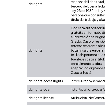
responsabilidad total,
dc.rights
tercero de buena fe. Es
Ley 23 de 1982, la Ley
persona que consulte y
título del trabajo y el a
Con esta autorización 
gratuita en formato di
autorización es origina
Grado, Caso o Tesis), 
tercero referente a lo
dc.rights
total, y saldrá en def
fe. Toda persona que c
fuente, es decir el tít
parcialmente la obra. 
aceptación digital de 
Caso o Tesis).
dc.rights.accessrights
info:eu-repo/semant
dc.rights.coar
http://purl.org/coar
dc.rights.license
Atribución-NoComerci