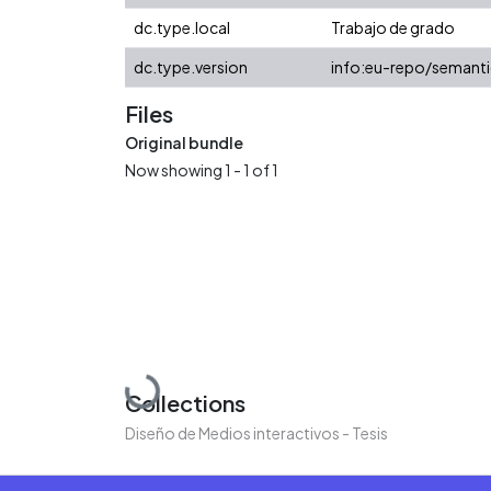
dc.type.local
Trabajo de grado
dc.type.version
info:eu-repo/semanti
Files
Original bundle
Now showing
1 - 1 of 1
Loading...
Collections
Diseño de Medios interactivos - Tesis