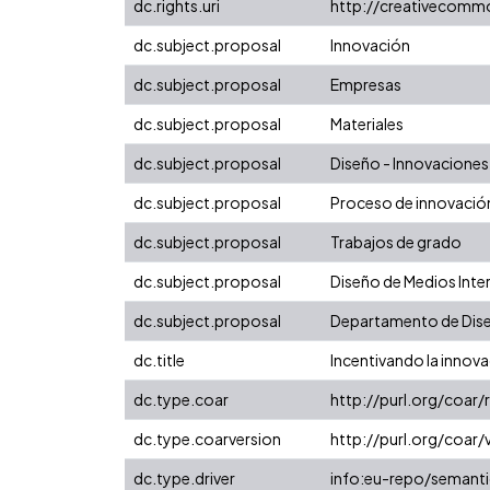
dc.rights.uri
http://creativecomm
dc.subject.proposal
Innovación
dc.subject.proposal
Empresas
dc.subject.proposal
Materiales
dc.subject.proposal
Diseño - Innovaciones
dc.subject.proposal
Proceso de innovació
dc.subject.proposal
Trabajos de grado
dc.subject.proposal
Diseño de Medios Inte
dc.subject.proposal
Departamento de Dis
dc.title
Incentivando la innova
dc.type.coar
http://purl.org/coar
dc.type.coarversion
http://purl.org/coa
dc.type.driver
info:eu-repo/semanti