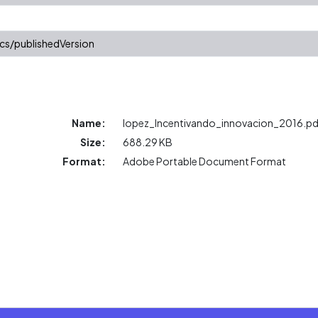
cs/publishedVersion
Name:
lopez_Incentivando_innovacion_2016.pd
Size:
688.29 KB
Format:
Adobe Portable Document Format