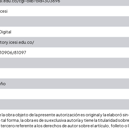
cesi.edu.co/cgi-olib?oid=303696
cesi
igital
tory.icesi.edu.co/
t/10906/81097
eño
la obra objeto de la presente autorización es original y la elaboró sin
 tal forma, la obra es de su exclusiva autoría y tiene la titularidad s
tercero referente a los derechos de autor sobre el artículo, folleto o 