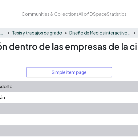
Communities & Collections
All of DSpace
Statistics
Facultad Barberi de Ingeniería, Diseño y Ciencias Aplicadas
Tesis y trabajos de grado
Diseño de Medios interactivos - Tesis
n dentro de las empresas de la ci
Simple item page
 Adolfo
ián