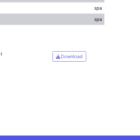
spa
spa
f
Download