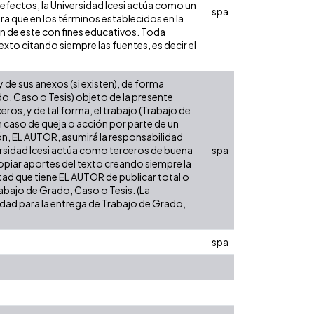
 efectos, la Universidad Icesi actúa como un
spa
ara que en los términos establecidos en la
ón de este con fines educativos. Toda
xto citando siempre las fuentes, es decir el
de sus anexos (si existen), de forma
do, Caso o Tesis) objeto de la presente
eros, y de tal forma, el trabajo (Trabajo de
n caso de queja o acción por parte de un
ión, EL AUTOR, asumirá la responsabilidad
versidad Icesi actúa como terceros de buena
spa
opiar aportes del texto creando siempre la
cultad que tiene EL AUTOR de publicar total o
rabajo de Grado, Caso o Tesis. (La
sidad para la entrega de Trabajo de Grado,
spa