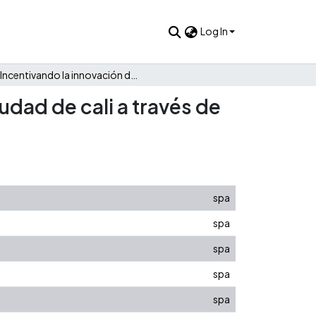
Log In
Incentivando la innovación dentro de las empresas de la ciudad de cali a través de la gamificación
udad de cali a través de
spa
spa
spa
spa
spa