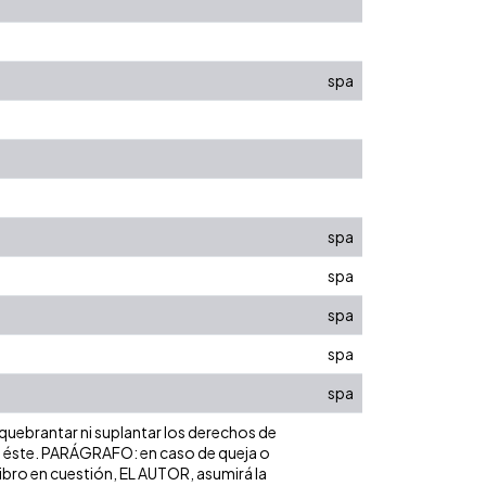
spa
spa
spa
spa
spa
spa
 quebrantar ni suplantar los derechos de
obre éste. PARÁGRAFO: en caso de queja o
libro en cuestión, EL AUTOR, asumirá la