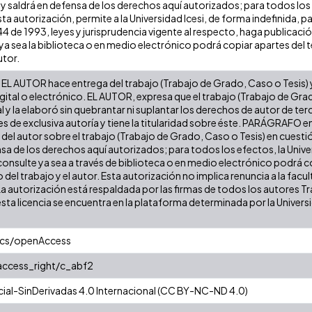
 y saldrá en defensa de los derechos aquí autorizados; para todos los
ta autorización, permite a la Universidad Icesi, de forma indefinida, p
 44 de 1993, leyes y jurisprudencia vigente al respecto, haga publicaci
a sea la biblioteca o en medio electrónico podrá copiar apartes del te
utor.
EL AUTOR hace entrega del trabajo (Trabajo de Grado, Caso o Tesis) y 
gital o electrónico. EL AUTOR, expresa que el trabajo (Trabajo de Gra
l y la elaboró sin quebrantar ni suplantar los derechos de autor de terc
es de exclusiva autoría y tiene la titularidad sobre éste. PARÁGRAFO e
s del autor sobre el trabajo (Trabajo de Grado, Caso o Tesis) en cuest
ensa de los derechos aquí autorizados; para todos los efectos, la Uni
onsulte ya sea a través de biblioteca o en medio electrónico podrá c
ulo del trabajo y el autor. Esta autorización no implica renuncia a la fa
La autorización está respaldada por las firmas de todos los autores T
esta licencia se encuentra en la plataforma determinada por la Univer
ics/openAccess
/access_right/c_abf2
al-SinDerivadas 4.0 Internacional (CC BY-NC-ND 4.0)