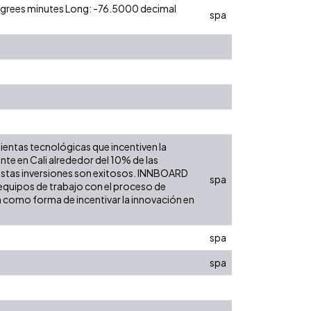
degrees minutes Long: -76.5000 decimal
spa
ientas tecnológicas que incentiven la
nte en Cali alrededor del 10% de las
 estas inversiones son exitosos. INNBOARD
spa
equipos de trabajo con el proceso de
n como forma de incentivar la innovación en
spa
spa