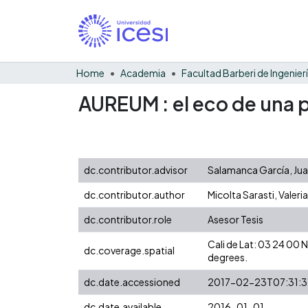
Home
Academia
AUREUM : el eco de una 
dc.contributor.advisor
Salamanca García, Ju
dc.contributor.author
Micolta Sarasti, Valeria
dc.contributor.role
Asesor Tesis
Cali de Lat: 03 24 00
dc.coverage.spatial
degrees.
dc.date.accessioned
2017-02-23T07:31:3
dc.date.available
2016-01-01