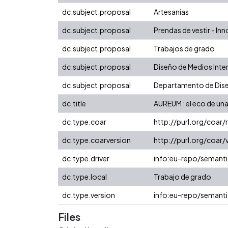
dc.subject.proposal
Artesanías
dc.subject.proposal
Prendas de vestir - I
dc.subject.proposal
Trabajos de grado
dc.subject.proposal
Diseño de Medios Inte
dc.subject.proposal
Departamento de Dis
dc.title
AUREUM : el eco de un
dc.type.coar
http://purl.org/coar
dc.type.coarversion
http://purl.org/coa
dc.type.driver
info:eu-repo/semanti
dc.type.local
Trabajo de grado
dc.type.version
info:eu-repo/semanti
Files