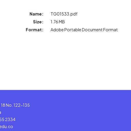
Name:
TG01533.pdf
Size:
1.76 MB
Format:
Adobe Portable Document Format
le 18 No. 122-135
a
555 2334
.edu.co