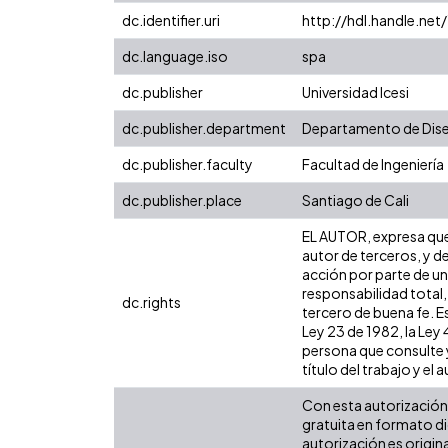
dc.identifier.uri
http://hdl.handle.ne
dc.language.iso
spa
dc.publisher
Universidad Icesi
dc.publisher.department
Departamento de Dis
dc.publisher.faculty
Facultad de Ingeniería
dc.publisher.place
Santiago de Cali
EL AUTOR, expresa que 
autor de terceros, y de
acción por parte de un 
responsabilidad total,
dc.rights
tercero de buena fe. Es
Ley 23 de 1982, la Ley
persona que consulte y
título del trabajo y el a
Con esta autorización 
gratuita en formato di
autorización es origina