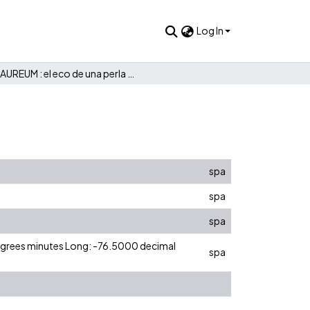
Log In
AUREUM : el eco de una perla condenada
spa
spa
spa
degrees minutes Long: -76.5000 decimal
spa