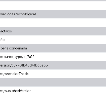
nnovaciones tecnológicas
ractivos
eño
a perla condenada
/resource_type/c_7a1f
r/version/c_970fb48d4fbd8a85
cs/bachelorThesis
cs/publishedVersion