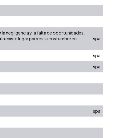
la negligencia y la falta de oportunidades.
ún existe lugar para esta costumbre en
spa
spa
spa
spa