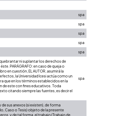
spa
spa
spa
spa
spa
 quebrantar ni suplantar los derechos de
obre éste. PARÁGRAFO: en caso de queja o
libro en cuestión, EL AUTOR, asumirá la
 efectos, la Universidad Icesi actúa como un
spa
ara que en los términos establecidos en la
ón de este con fines educativos. Toda
xto citando siempre las fuentes, es decir el
de sus anexos (si existen), de forma
do, Caso o Tesis) objeto de la presente
eros, y de tal forma, el trabajo (Trabajo de