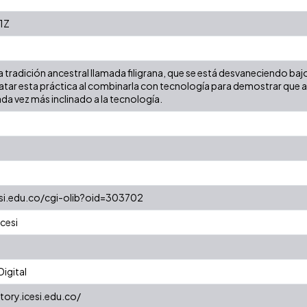
1Z
tradición ancestral llamada filigrana, que se está desvaneciendo bajo 
tar esta práctica al combinarla con tecnología para demostrar que a
a vez más inclinado a la tecnología.
cesi.edu.co/cgi-olib?oid=303702
cesi
igital
tory.icesi.edu.co/