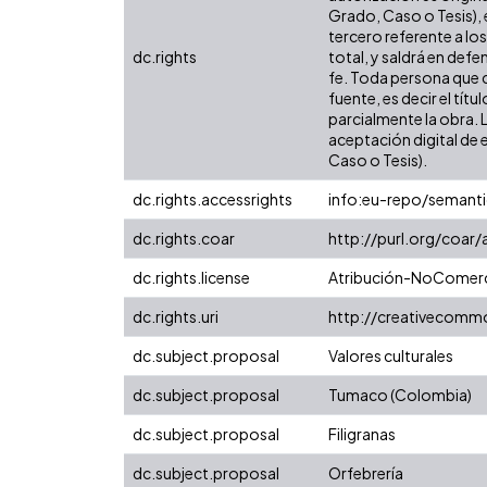
Grado, Caso o Tesis), 
tercero referente a lo
dc.rights
total, y saldrá en def
fe. Toda persona que c
fuente, es decir el tít
parcialmente la obra. 
aceptación digital de 
Caso o Tesis).
dc.rights.accessrights
info:eu-repo/semant
dc.rights.coar
http://purl.org/coar
dc.rights.license
Atribución-NoComerci
dc.rights.uri
http://creativecomm
dc.subject.proposal
Valores culturales
dc.subject.proposal
Tumaco (Colombia)
dc.subject.proposal
Filigranas
dc.subject.proposal
Orfebrería