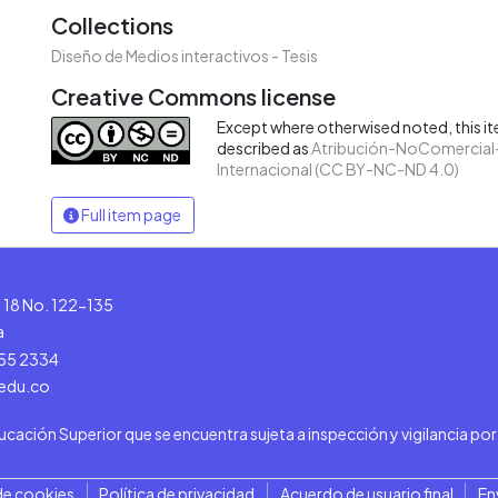
Collections
Diseño de Medios interactivos - Tesis
Creative Commons license
Except where otherwised noted, this ite
described as
Atribución-NoComercial-
Internacional (CC BY-NC-ND 4.0)
Full item page
le 18 No. 122-135
a
555 2334
.edu.co
ducación Superior que se encuentra sujeta a inspección y vigilancia po
de cookies
Política de privacidad
Acuerdo de usuario final
En