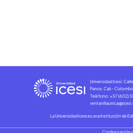
Universidad Icesi: Cal
Pance, Cali - Colombi
Teléfono: +57 (602) 
ventanillaunica@icesi
La Universidad Icesi es una Institución de E
Configuración 