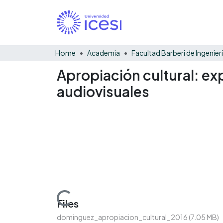
Home
Academia
Apropiación cultural: ex
audiovisuales
Loading...
Files
dominguez_apropiacion_cultural_2016
(7.05 MB)