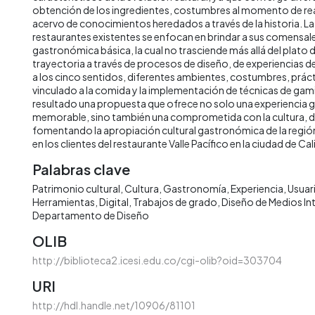
obtención de los ingredientes, costumbres al momento de real
acervo de conocimientos heredados a través de la historia. L
restaurantes existentes se enfocan en brindar a sus comensal
gastronómica básica, la cual no trasciende más allá del plato
trayectoria a través de procesos de diseño, de experiencias d
a los cinco sentidos, diferentes ambientes, costumbres, práct
vinculado a la comida y la implementación de técnicas de ga
resultado una propuesta que ofrece no solo una experiencia
memorable, sino también una comprometida con la cultura, d
fomentando la apropiación cultural gastronómica de la regió
en los clientes del restaurante Valle Pacífico en la ciudad de Cali
Palabras clave
Patrimonio cultural
Cultura
Gastronomía
Experiencia
Usuar
Herramientas
Digital
Trabajos de grado
Diseño de Medios In
Departamento de Diseño
OLIB
http://biblioteca2.icesi.edu.co/cgi-olib?oid=303704
URI
http://hdl.handle.net/10906/81101