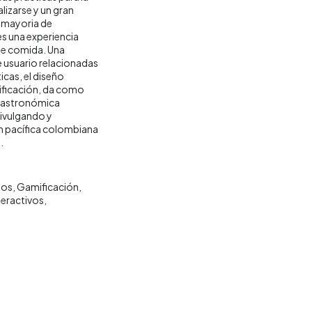
izarse y un gran
a mayoria de
es una experiencia
 de comida. Una
e usuario relacionadas
icas, el diseño
mificación, da como
 gastronómica
ivulgando y
n pacífica colombiana
.
ios
Gamificación
teractivos