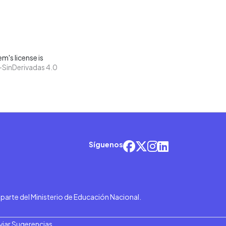
m's license is
SinDerivadas 4.0
Síguenos
r parte del Ministerio de Educación Nacional.
viar Sugerencias