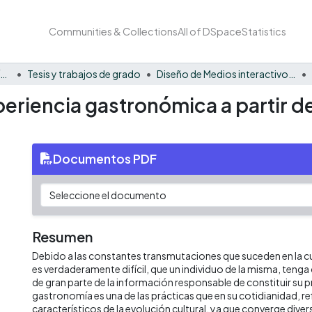
Communities & Collections
All of DSpace
Statistics
Facultad Barberi de Ingeniería, Diseño y Ciencias Aplicadas
Tesis y trabajos de grado
Diseño de Medios interactivos - Tesis
periencia gastronómica a partir d
Documentos PDF
Resumen
Debido a las constantes transmutaciones que suceden en la cu
es verdaderamente difícil, que un individuo de la misma, ten
de gran parte de la información responsable de constituir su p
gastronomía es una de las prácticas que en su cotidianidad, re
característicos de la evolución cultural, ya que converge diver