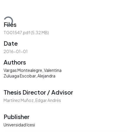
ding...
Files
TG01547.pdf
(5.32 MB)
Date
2016-01-01
Authors
Vargas Montealegre, Valentina
Zuluaga Escobar, Alejandra
Thesis Director / Advisor
Martínez Muñoz, Edgar Andrés
Publisher
Universidad Icesi