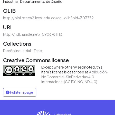
Industrial
Departamento de Diseño
OLIB
http://biblioteca2.icesi.edu.co/cgi-olib?oid=303772
URI
http://hdl.handle.net/10906/81113
Collections
Diseño Industrial - Tesis
Creative Commons license
Except where otherwised noted, this
item's license is described as
Atribución-
NoComercial-SinDerivadas 4.0
Internacional (CC BY-NC-ND 4.0)
Full item page