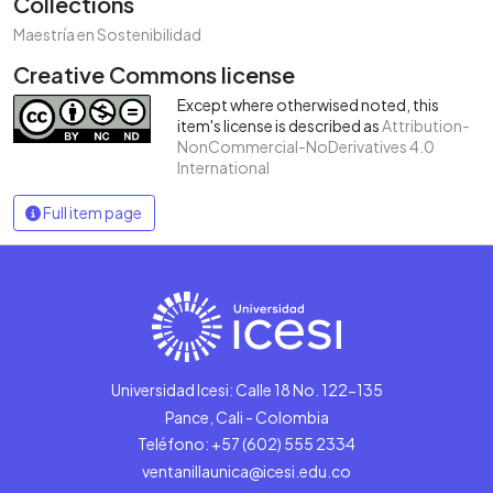
Collections
Maestría en Sostenibilidad
Creative Commons license
Except where otherwised noted, this
item's license is described as
Attribution-
NonCommercial-NoDerivatives 4.0
International
Full item page
Universidad Icesi: Calle 18 No. 122-135
Pance, Cali - Colombia
Teléfono: +57 (602) 555 2334
ventanillaunica@icesi.edu.co