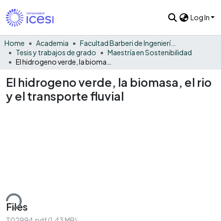
Log In
Home
Academia
Facultad Barberi de Ingeniería, Diseño y Ciencias Aplicadas
Tesis y trabajos de grado
Maestría en Sostenibilidad
El hidrogeno verde, la biomasa, el rio y el transporte fluvial
El hidrogeno verde, la biomasa, el rio
y el transporte fluvial
ding...
Files
T02994.pdf
(1.43 MB)