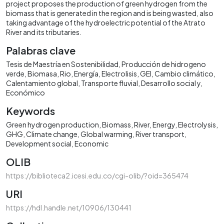
project proposes the production of green hydrogen from the
biomass that is generated in the region and is being wasted, also
taking advantage of the hydroelectric potential of the Atrato
River and its tributaries.
Palabras clave
Tesis de Maestría en Sostenibilidad
Producción de hidrogeno
verde
Biomasa
Rio
Energía
Electrolisis
GEI
Cambio climático
Calentamiento global
Transporte fluvial
Desarrollo social y
Económico
Keywords
Green hydrogen production
Biomass
River
Energy
Electrolysis
GHG
Climate change
Global warming
River transport
Development social
Economic
OLIB
https://biblioteca2.icesi.edu.co/cgi-olib/?oid=365474
URI
https://hdl.handle.net/10906/130441