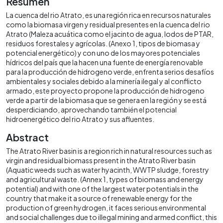
Resumen
La cuenca del rio Atrato, es una región rica en recursos naturales
como la biomasa virgen y residual presentes en la cuenca del rio
Atrato (Maleza acuática como el jacinto de agua, lodos de PTAR,
residuos forestales y agrícolas. (Anexo 1, tipos de biomasa y
potencial energético) y con uno de los mayores potenciales
hídricos del país que la hacen una fuente de energía renovable
para la producción de hidrogeno verde, enfrenta serios desafíos
ambientales y sociales debido a la minería ilegal y al conflicto
armado, este proyecto propone la producción de hidrogeno
verde a partir de la biomasa que se genera en la región y se está
desperdiciando, aprovechando también el potencial
hidroenergético del rio Atrato y sus afluentes.
Abstract
The Atrato River basin is a region rich in natural resources such as
virgin and residual biomass present in the Atrato River basin
(Aquatic weeds such as water hyacinth, WWTP sludge, forestry
and agricultural waste. (Annex 1, types of biomass and energy
potential) and with one of the largest water potentials in the
country that make it a source of renewable energy for the
production of green hydrogen, it faces serious environmental
and social challenges due to illegal mining and armed conflict, this