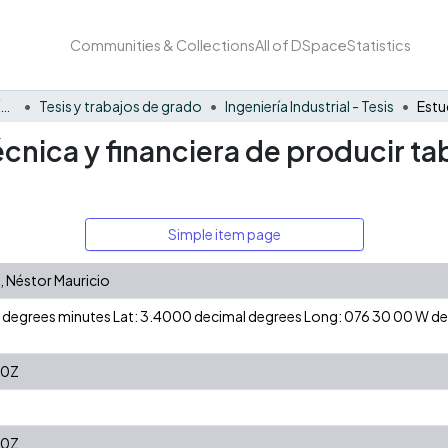
Communities & Collections
All of DSpace
Statistics
Facultad Barberi de Ingeniería, Diseño y Ciencias Aplicadas
Tesis y trabajos de grado
Ingeniería Industrial - Tesis
écnica y financiera de producir t
Simple item page
 Néstor Mauricio
 N degrees minutes Lat: 3.4000 decimal degrees Long: 076 30 00 W 
50Z
50Z