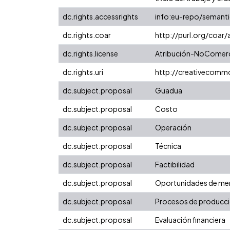
dc.rights.accessrights
info:eu-repo/semant
dc.rights.coar
http://purl.org/coar
dc.rights.license
Atribución-NoComerci
dc.rights.uri
http://creativecomm
dc.subject.proposal
Guadua
dc.subject.proposal
Costo
dc.subject.proposal
Operación
dc.subject.proposal
Técnica
dc.subject.proposal
Factibilidad
dc.subject.proposal
Oportunidades de me
dc.subject.proposal
Procesos de producc
dc.subject.proposal
Evaluación financiera