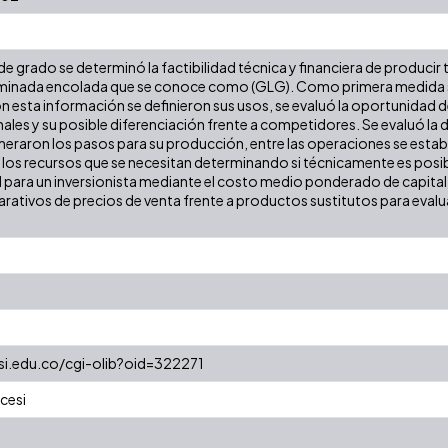
 de grado se determinó la factibilidad técnica y financiera de producir
minada encolada que se conoce como (GLG). Como primera medida se
con esta información se definieron sus usos, se evaluó la oportunid
nales y su posible diferenciación frente a competidores. Se evaluó la 
eraron los pasos para su producción, entre las operaciones se estab
los recursos que se necesitan determinando si técnicamente es posibl
 para un inversionista mediante el costo medio ponderado de capital, 
rativos de precios de venta frente a productos sustitutos para evalua
esi.edu.co/cgi-olib?oid=322271
cesi