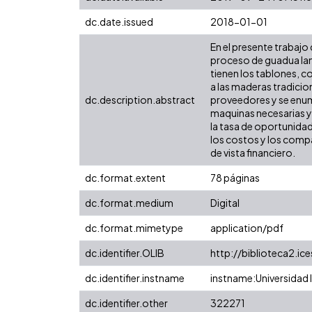
dc.date.issued
2018-01-01
En el presente trabajo
proceso de guadua la
tienen los tablones, 
a las maderas tradicio
dc.description.abstract
proveedores y se enum
maquinas necesarias y 
la tasa de oportunidad
los costos y los compa
de vista financiero.
dc.format.extent
78 páginas
dc.format.medium
Digital
dc.format.mimetype
application/pdf
dc.identifier.OLIB
http://biblioteca2.ic
dc.identifier.instname
instname:Universidad I
dc.identifier.other
322271