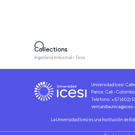
Loading...
Collections
Ingeniería Industrial - Tesis
Universidad Icesi: Cal
Pance, Cali - Colombi
Teléfono: +57 (602) 
ventanillaunica@icesi
La Universidad Icesi es una Institución de E