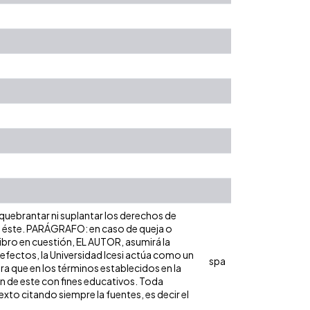
 quebrantar ni suplantar los derechos de
obre éste. PARÁGRAFO: en caso de queja o
libro en cuestión, EL AUTOR, asumirá la
 efectos, la Universidad Icesi actúa como un
spa
ara que en los términos establecidos en la
ón de este con fines educativos. Toda
xto citando siempre la fuentes, es decir el