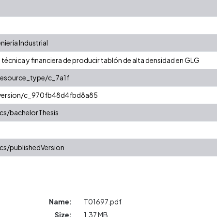
ería Industrial
d técnica y financiera de producir tablón de alta densidad en GLG
/resource_type/c_7a1f
r/version/c_970fb48d4fbd8a85
cs/bachelorThesis
cs/publishedVersion
Name:
T01697.pdf
Size:
1.37 MB