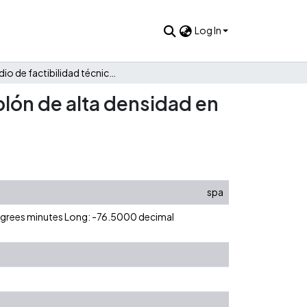
Log In
Estudio de factibilidad técnica y financiera de producir tablón de alta densidad en GLG
ablón de alta densidad en
spa
degrees minutes Long: -76.5000 decimal