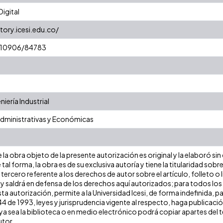
igital
tory.icesi.edu.co/
t/10906/84783
ería Industrial
Administrativas y Económicas
la obra objeto de la presente autorización es original y la elaboró sin
 tal forma, la obra es de su exclusiva autoría y tiene la titularidad s
tercero referente a los derechos de autor sobre el artículo, folleto o 
 y saldrá en defensa de los derechos aquí autorizados; para todos los
ta autorización, permite a la Universidad Icesi, de forma indefinida, p
 44 de 1993, leyes y jurisprudencia vigente al respecto, haga publicaci
a sea la biblioteca o en medio electrónico podrá copiar apartes del te
utor.