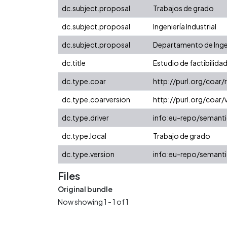
dc.subject.proposal
Trabajos de grado
dc.subject.proposal
Ingeniería Industrial
dc.subject.proposal
Departamento de Ingeni
dc.title
Estudio de factibilida
dc.type.coar
http://purl.org/coar
dc.type.coarversion
http://purl.org/coa
dc.type.driver
info:eu-repo/semanti
dc.type.local
Trabajo de grado
dc.type.version
info:eu-repo/semanti
Files
Original bundle
Now showing
1 - 1 of 1