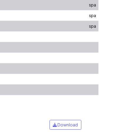
spa
spa
spa
Download