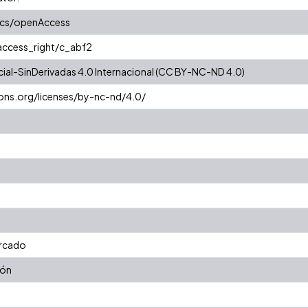
ics/openAccess
/access_right/c_abf2
al-SinDerivadas 4.0 Internacional (CC BY-NC-ND 4.0)
ons.org/licenses/by-nc-nd/4.0/
rcado
ión