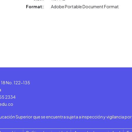
Format:
Adobe Portable Document Format
le 18 No. 122-135
a
555 2334
.edu.co
ducación Superior que se encuentra sujeta a inspección y vigilancia po