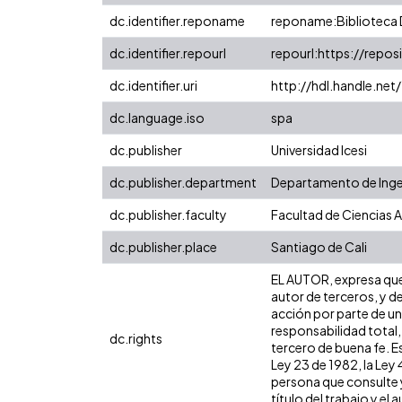
dc.identifier.reponame
reponame:Biblioteca D
dc.identifier.repourl
repourl:https://reposi
dc.identifier.uri
http://hdl.handle.ne
dc.language.iso
spa
dc.publisher
Universidad Icesi
dc.publisher.department
Departamento de Ingeni
dc.publisher.faculty
Facultad de Ciencias 
dc.publisher.place
Santiago de Cali
EL AUTOR, expresa que 
autor de terceros, y de
acción por parte de un 
responsabilidad total,
dc.rights
tercero de buena fe. Es
Ley 23 de 1982, la Ley
persona que consulte y
título del trabajo y el a