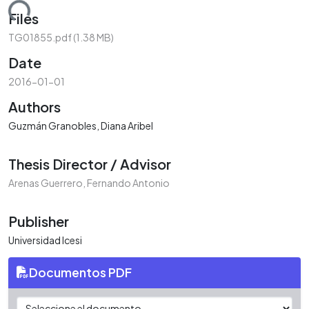
ading...
Files
TG01855.pdf
(1.38 MB)
Date
2016-01-01
Authors
Guzmán Granobles, Diana Aribel
Thesis Director / Advisor
Arenas Guerrero, Fernando Antonio
Publisher
Universidad Icesi
Documentos PDF