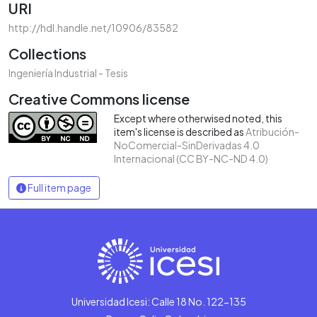
URI
http://hdl.handle.net/10906/83582
Collections
Ingeniería Industrial - Tesis
Creative Commons license
Except where otherwised noted, this
item's license is described as
Atribución-
NoComercial-SinDerivadas 4.0
Internacional (CC BY-NC-ND 4.0)
Full item page
Universidad Icesi: Calle 18 No. 122-135