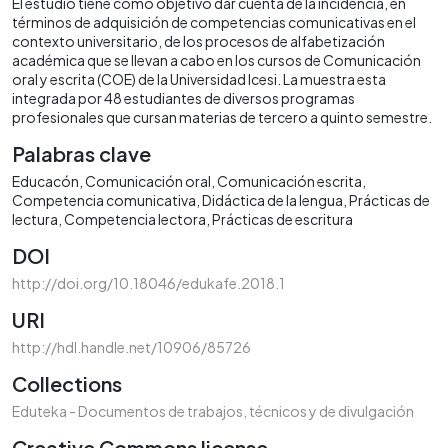
El estudio tiene como objetivo dar cuenta de la incidencia, en
términos de adquisición de competencias comunicativas en el
contexto universitario, de los procesos de alfabetización
académica que se llevan a cabo en los cursos de Comunicación
oral y escrita (COE) de la Universidad Icesi. La muestra esta
integrada por 48 estudiantes de diversos programas
profesionales que cursan materias de tercero a quinto semestre.
Palabras clave
Educacón
Comunicación oral
Comunicación escrita
Competencia comunicativa
Didáctica de la lengua
Prácticas de
lectura
Competencia lectora
Prácticas de escritura
DOI
http://doi.org/10.18046/edukafe.2018.1
URI
http://hdl.handle.net/10906/85726
Collections
Eduteka - Documentos de trabajos, técnicos y de divulgación
Creative Commons license