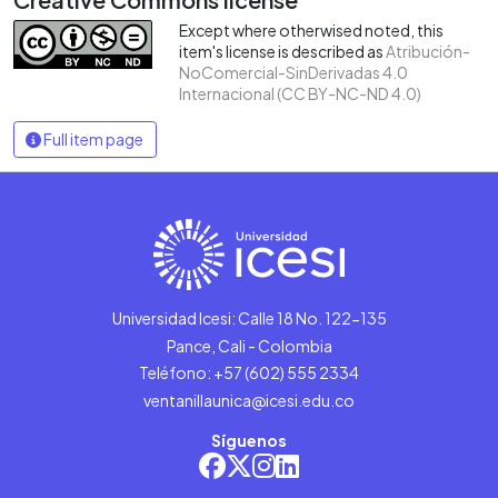
Except where otherwised noted, this
item's license is described as
Atribución-
NoComercial-SinDerivadas 4.0
Internacional (CC BY-NC-ND 4.0)
Full item page
Universidad Icesi: Calle 18 No. 122-135
Pance, Cali - Colombia
Teléfono: +57 (602) 555 2334
ventanillaunica@icesi.edu.co
Síguenos