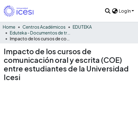
Log In
Home
Centros Académicos
EDUTEKA
Eduteka - Documentos de trabajos, técnicos y de divulgación
Impacto de los cursos de comunicación oral y escrita (COE) entre estudiantes de la Universidad Icesi
Impacto de los cursos de
comunicación oral y escrita (COE)
entre estudiantes de la Universidad
Icesi
Loading...