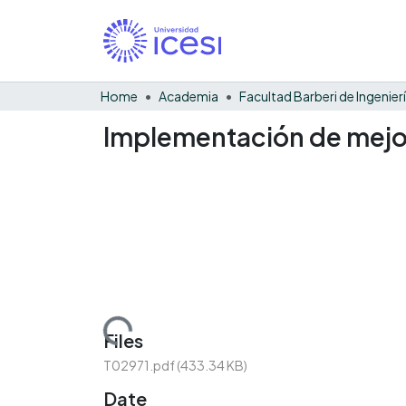
Home
Academia
Implementación de mejo
Loading...
Files
T02971.pdf
(433.34 KB)
Date