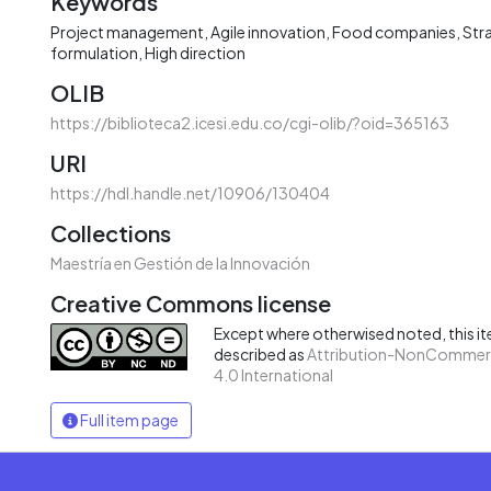
Keywords
Project management
Agile innovation
Food companies
Str
formulation
High direction
OLIB
https://biblioteca2.icesi.edu.co/cgi-olib/?oid=365163
URI
https://hdl.handle.net/10906/130404
Collections
Maestría en Gestión de la Innovación
Creative Commons license
Except where otherwised noted, this ite
described as
Attribution-NonCommerc
4.0 International
Full item page