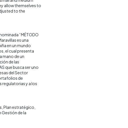
ey allow themselves to
djusted to the
 denominada “MÉTODO
Maravillas es una
a niña en un mundo
, el cual presenta
 la mano de un
ción de las
 SAS que busca ser uno
esas del Sector
ortafolios de
regulatorias y a los
s
Plan estratégico
n Gestión de la