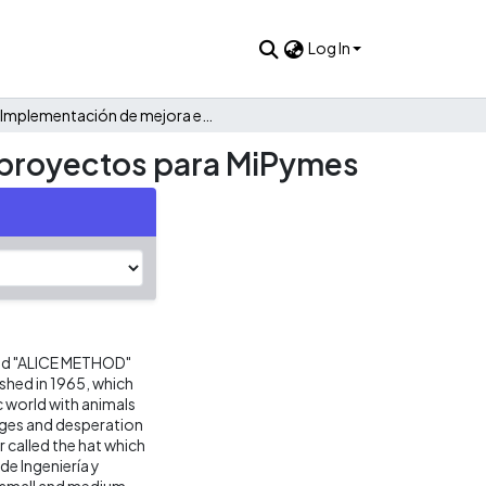
Log In
Implementación de mejora en proceso en formulación de proyectos para MiPymes
 proyectos para MiPymes
led "ALICE METHOD"
ished in 1965, which
ic world with animals
nges and desperation
 called the hat which
de Ingeniería y
, small and medium