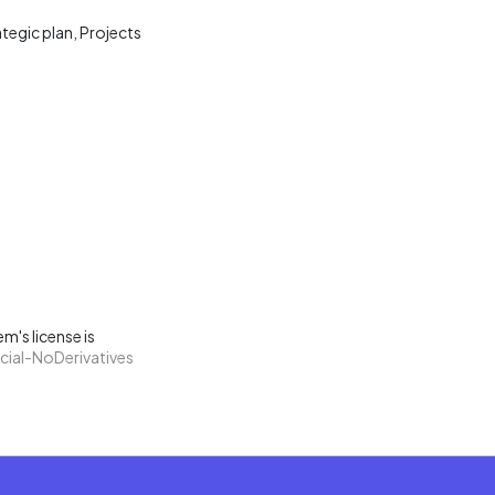
ategic plan
Projects
m's license is
ial-NoDerivatives