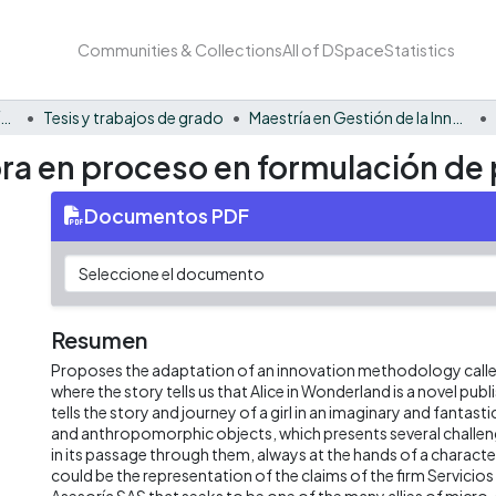
Communities & Collections
All of DSpace
Statistics
Facultad Barberi de Ingeniería, Diseño y Ciencias Aplicadas
Tesis y trabajos de grado
Maestría en Gestión de la Innovación
ra en proceso en formulación de
Documentos PDF
Resumen
Proposes the adaptation of an innovation methodology cal
where the story tells us that Alice in Wonderland is a novel publ
tells the story and journey of a girl in an imaginary and fantast
and anthropomorphic objects, which presents several challe
in its passage through them, always at the hands of a character
could be the representation of the claims of the firm Servicios 
Asesoría SAS that seeks to be one of the many allies of micro