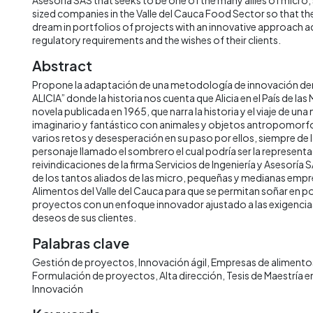
sized companies in the Valle del Cauca Food Sector so that th
dream in portfolios of projects with an innovative approach a
regulatory requirements and the wishes of their clients.
Abstract
Propone la adaptación de una metodología de innovación
ALICIA” donde la historia nos cuenta que Alicia en el País de las 
novela publicada en 1965, que narra la historia y el viaje de un
imaginario y fantástico con animales y objetos antropomorfos
varios retos y desesperación en su paso por ellos, siempre de
personaje llamado el sombrero el cual podría ser la representa
reivindicaciones de la firma Servicios de Ingeniería y Asesoría
de los tantos aliados de las micro, pequeñas y medianas empr
Alimentos del Valle del Cauca para que se permitan soñar en p
proyectos con un enfoque innovador ajustado a las exigencias 
deseos de sus clientes.
Palabras clave
Gestión de proyectos
Innovación ágil
Empresas de alimento
Formulación de proyectos
Alta dirección
Tesis de Maestría e
Innovación