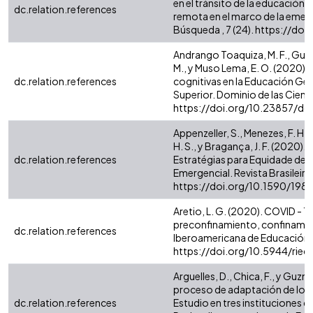
en el tránsito de la educación p
dc.relation.references
remota en el marco de la emerge
Búsqueda , 7 (24). https://d
Andrango Toaquiza, M. F., Guan
M., y Muso Lema, E. O. (2020)
dc.relation.references
cognitivas en la Educación Gen
Superior. Dominio de las Ciencia
https://doi.org/10.23857/dc.
Appenzeller, S., Menezes, F. H., 
H. S., y Bragança, J. F. (2020
dc.relation.references
Estratégias para Equidade de
Emergencial. Revista Brasileira
https://doi.org/10.1590/1981
Aretio, L. G. (2020). COVID - 19
preconfinamiento, confinamie
dc.relation.references
Iberoamericana de Educación A D
https://doi.org/10.5944/ried
Arguelles, D., Chica, F., y Guzm
proceso de adaptación de los e
dc.relation.references
Estudio en tres instituciones 