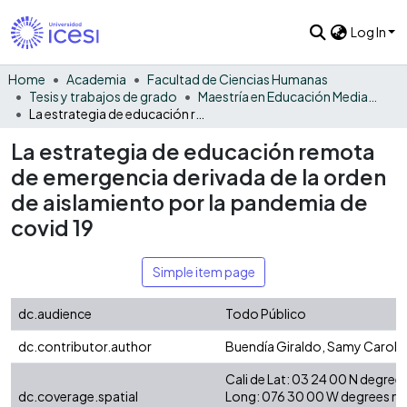
Log In
Home
Academia
Facultad de Ciencias Humanas
Tesis y trabajos de grado
Maestría en Educación Mediada por las TIC
La estrategia de educación remota de emergencia derivada de la orden de aislamiento por la pandemia de covid 19
La estrategia de educación remota
de emergencia derivada de la orden
de aislamiento por la pandemia de
covid 19
Simple item page
dc.audience
Todo Público
dc.contributor.author
Buendía Giraldo, Samy Caroli
Cali de Lat: 03 24 00 N degre
dc.coverage.spatial
Long: 076 30 00 W degrees m