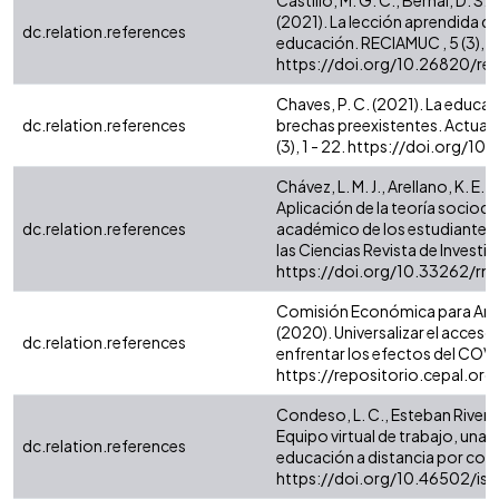
Castillo, M. G. C., Bernal, D. S. D.
(2021). La lección aprendida de
dc.relation.references
educación. RECIAMUC , 5 (3), 2
https://doi.org/10.26820/rec
Chaves, P. C. (2021). La educa
dc.relation.references
brechas preexistentes. Actuali
(3), 1 - 22. https://doi.org/10
Chávez, L. M. J., Arellano, K. E. G
Aplicación de la teoría sociocu
dc.relation.references
académico de los estudiantes 
las Ciencias Revista de Investiga
https://doi.org/10.33262/rm
Comisión Económica para Améri
(2020). Universalizar el acceso 
dc.relation.references
enfrentar los efectos del COVID
https://repositorio.cepal.or
Condeso, L. C., Esteban Rivera, 
Equipo virtual de trabajo, una 
dc.relation.references
educación a distancia por covid 
https://doi.org/10.46502/iss