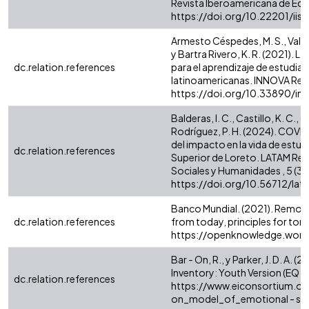
Revista Iberoamericana de Edu
https://doi.org/10.22201/ii
Armesto Céspedes, M. S., Valle
y Bartra Rivero, K. R. (2021).
dc.relation.references
para el aprendizaje de estudia
latinoamericanas. INNOVA Researc
https://doi.org/10.33890/in
Balderas, I. C., Castillo, K. C., 
Rodríguez, P. H. (2024). COVID
del impacto en la vida de estud
dc.relation.references
Superior de Loreto. LATAM Rev
Sociales y Humanidades , 5 (3).
https://doi.org/10.56712/lat
Banco Mundial. (2021). Remote
dc.relation.references
from today, principles for to
https://openknowledge.worl
Bar - On, R., y Parker, J. D. A.
Inventory: Youth Version (EQ - i
dc.relation.references
https://www.eiconsortium.org
on_model_of_emotional - soci