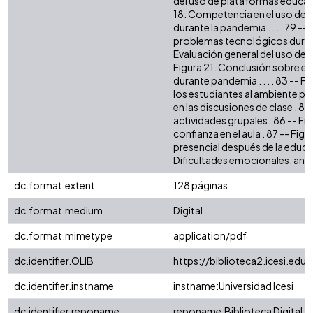
del uso de plataformas educati
18. Competencia en el uso de s
durante la pandemia . . . . 79 -
problemas tecnológicos durante 
Evaluación general del uso de 
Figura 21. Conclusión sobre el
durante pandemia . . . . 83 -- 
los estudiantes al ambiente pre
en las discusiones de clase . 85
actividades grupales . 86 -- Fi
confianza en el aula . 87 -- Fi
presencial después de la educac
Dificultades emocionales: ansie
dc.format.extent
128 páginas
dc.format.medium
Digital
dc.format.mimetype
application/pdf
dc.identifier.OLIB
https://biblioteca2.icesi.edu.
dc.identifier.instname
instname:Universidad Icesi
dc.identifier.reponame
reponame:Biblioteca Digital