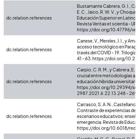
Bustamante Cabrera, G. I., Can
E. C., Jaico, R. W. V., y Choque
dc.relation.references
Educación Superior en Latinoa
Revista Veritas et scientia - UPT 
https://doi.org/10.47796/ves
Canese, V., Mereles, J. I., y Ama
acceso tecnológico en Paragua
dc.relation.references
través del COVID - 19. Trilogía
41 - 63. https://doi.org/10.
Carpio, C. R. M., y Cabrera, E.
crucial entre metodologías acti
dc.relation.references
educación híbrida universitaria. 
https://doi.org/10.29394/scie
2987.2021.6.22.13.248 - 269
Carrasco, S. A. N., Castellanos R
Contraste de experiencias de e
dc.relation.references
escenarios educativos: enseña
emergencia. Revista de Educació
https://doi.org/10.6018/red