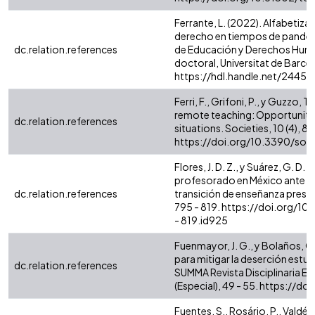
Ferrante, L. (2022). Alfabetiz
derecho en tiempos de pandemi
dc.relation.references
de Educación y Derechos Human
doctoral, Universitat de Barcel
https://hdl.handle.net/2445
Ferri, F., Grifoni, P., y Guzzo,
remote teaching: Opportunitie
dc.relation.references
situations. Societies, 10 (4), 86
https://doi.org/10.3390/so
Flores, J. D. Z., y Suárez, G. D.
profesorado en México ante la 
dc.relation.references
transición de enseñanza presenc
795 - 819. https://doi.org/1
- 819.id925
Fuenmayor, J. G., y Bolaños, C.
para mitigar la deserción estudi
dc.relation.references
SUMMA Revista Disciplinaria En
(Especial), 49 - 55. https://
Fuentes, S., Rosário, P., Valdés