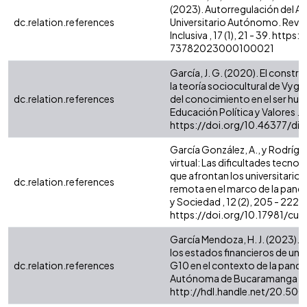
(2023). Autorregulación del Ap
dc.relation.references
Universitario Autónomo. Revi
Inclusiva , 17 (1), 21 - 39. htt
73782023000100021
García, J. G. (2020). El constr
la teoría sociocultural de Vy
dc.relation.references
del conocimiento en el ser 
Educación Política y Valores .
https://doi.org/10.46377/dil
García González, A., y Rodrígue
virtual: Las dificultades tecn
que afrontan los universitarios
dc.relation.references
remota en el marco de la pand
y Sociedad , 12 (2), 205 - 222.
https://doi.org/10.17981/cul
García Mendoza, H. J. (2023). I
los estados financieros de una
dc.relation.references
G10 en el contexto de la pande
Autónoma de Bucaramanga .
http://hdl.handle.net/20.500