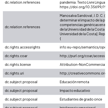
dc.relation.references
pandemia. Texto Livre Linguage
https://doi.org/10.35699/19
Manosalva Sandoval, J. D. C. (2
determinar el impacto de la pan
competencias genéricas en estu
dc.relation.references
de la Univers idad de la Costa.
Universidad de la Costa]. Repo
{
dc.rights.accessrights
info:eu-repo/semantics/ope
dc.rights.coar
http://purl.org/coar/access_
dc.rights.license
Attribution-NonCommercial-No
dc.rights.uri
http://creativecommons.org/
dc.subject.proposal
Educación remota
dc.subject.proposal
Impacto educativo
dc.subject.proposal
Estudiantes de grado once
dc.subject.proposal
Inteligencia emocional