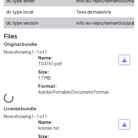
dc.type.driver
info:eu-repo/semantics/mast
dc.type.local
Tesis de maestría
dc.type.version
info:eu-repo/semantics/publ
Files
Original bundle
Now showing
1 - 1 of 1
Name:
T03151.pdf
Size:
1.7 MB
Format:
Adobe Portable Document Format
Loading...
License bundle
Now showing
1 - 1 of 1
Name:
license.txt
Size: