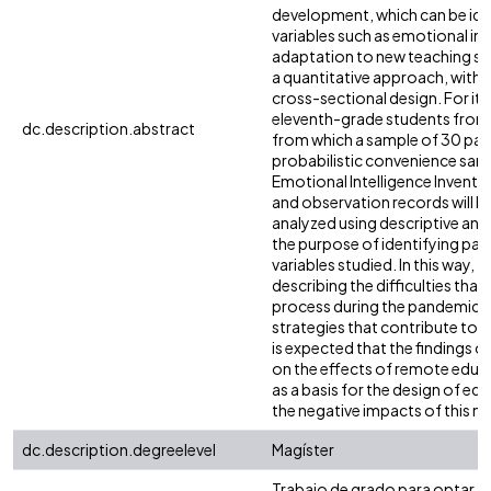
development, which can be iden
variables such as emotional int
adaptation to new teaching st
a quantitative approach, with 
cross-sectional design. For its
eleventh-grade students from a
dc.description.abstract
from which a sample of 30 part
probabilistic convenience samp
Emotional Intelligence Inventor
and observation records will be
analyzed using descriptive and i
the purpose of identifying pat
variables studied. In this way, th
describing the difficulties that
process during the pandemic 
strategies that contribute to imp
is expected that the findings o
on the effects of remote educa
as a basis for the design of ed
the negative impacts of this mo
dc.description.degreelevel
Magíster
Trabajo de grado para optar al