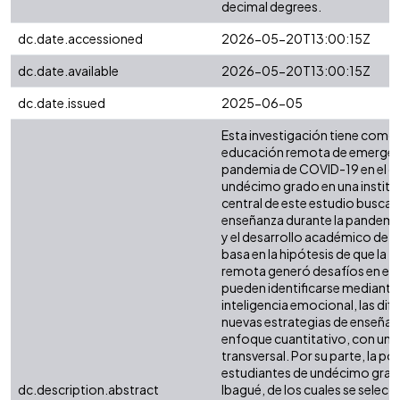
decimal degrees.
dc.date.accessioned
2026-05-20T13:00:15Z
dc.date.available
2026-05-20T13:00:15Z
dc.date.issued
2025-06-05
Esta investigación tiene como 
educación remota de emergenci
pandemia de COVID-19 en el de
undécimo grado en una institu
central de este estudio busca 
enseñanza durante la pandemia
y el desarrollo académico de lo
basa en la hipótesis de que la 
remota generó desafíos en el d
pueden identificarse mediante 
inteligencia emocional, las dif
nuevas estrategias de enseñanza
enfoque cuantitativo, con un d
transversal. Por su parte, la 
estudiantes de undécimo grado
dc.description.abstract
Ibagué, de los cuales se selec