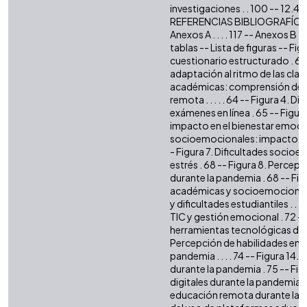
investigaciones . . 100 -- 12.4 Li
REFERENCIAS BIBLIOGRAFÍCAS . . 
Anexos A . . . . 117 -- Anexos B . .
tablas -- Lista de figuras -- Fig
cuestionario estructurado . 62
adaptación al ritmo de las clases
académicas: comprensión de l
remota . . . . . 64 -- Figura 4. 
exámenes en línea . 65 -- Figu
impacto en el bienestar emocion
socioemocionales: impacto de la f
- Figura 7. Dificultades socio
estrés . 68 -- Figura 8. Percep
durante la pandemia . 68 -- Fig
académicas y socioemocionales
y dificultades estudiantiles . . 
TIC y gestión emocional . 72 -
herramientas tecnológicas durant
Percepción de habilidades en la
pandemia . . . . 74 -- Figura 14
durante la pandemia . 75 -- Fig
digitales durante la pandemia . 
educación remota durante la tra