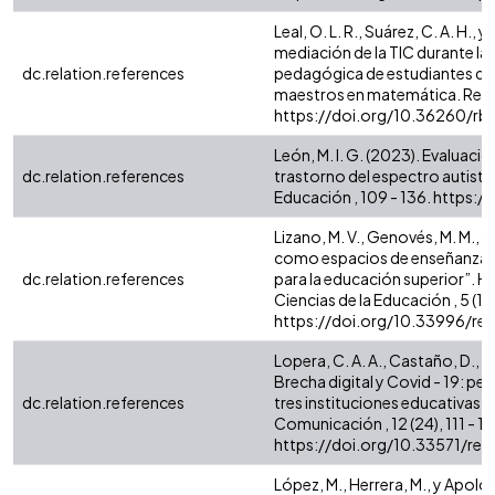
Leal, O. L. R., Suárez, C. A. H., 
mediación de la TIC durante la 
dc.relation.references
pedagógica de estudiantes de
maestros en matemática. Revista
https://doi.org/10.36260/rbr
León, M. I. G. (2023). Evaluaci
dc.relation.references
trastorno del espectro autista
Educación , 109 - 136. https
Lizano, M. V., Genovés, M. M., y 
como espacios de enseñanza -
dc.relation.references
para la educación superior”. H
Ciencias de la Educación , 5 (19
https://doi.org/10.33996/rev
Lopera, C. A. A., Castaño, D., B
Brecha digital y Covid - 19: pe
dc.relation.references
tres instituciones educativas d
Comunicación , 12 (24), 111 - 13
https://doi.org/10.33571/rev
López, M., Herrera, M., y Apolo