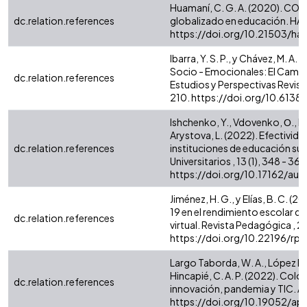
Huamaní, C. G. A. (2020). COVI
dc.relation.references
globalizado en educación. HAMUT
https://doi.org/10.21503/ha
Ibarra, Y. S. P., y Chávez, M. A
Socio - Emocionales: El Camino
dc.relation.references
Estudios y Perspectivas Revista 
210. https://doi.org/10.61384
Ishchenko, Y., Vdovenko, О., Ny
Arystova, L. (2022). Efectivida
dc.relation.references
instituciones de educación supe
Universitarios , 13 (1), 348 - 364
https://doi.org/10.17162/au.v
Jiménez, H. G., y Elías, B. C. (
19 en el rendimiento escolar du
dc.relation.references
virtual. Revista Pedagógica , 23 
https://doi.org/10.22196/rp.
Largo Taborda, W. A., López Ram
Hincapié, C. A. P. (2022). Col
dc.relation.references
innovación, pandemia y TIC. Ac
https://doi.org/10.19052/ap.v