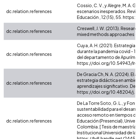
Cossio, C. V., y Alegre, M. A. G
dc.relation.references
escenarios inesperados. Revist
Educación , 12 (15), 55. https
Creswell, J. W. (2013). Research
dc.relation.references
mixed methods approaches (4th
Cuya, A. H. (2021). Estrategia
durante la pandemia covid - 19
dc.relation.references
del departamento de Apurímac. Ll
https://doi.org/10.54943/lre
De Gracia Ch, N. A. (2024). El
estrategia didáctica en ambient
dc.relation.references
aprendizajes significativo. Delet
https://doi.org/10.48204/j.s
De La Torre Soto, G. L., y Fonta
sustentabilidad para el desarro
acceso remoto en tiempos de C
dc.relation.references
Educación (Presencial), Univers
Colombia. [ Tesis de maestría ,
Institucional Universidad de la 
https://hdl.handle.net/2445