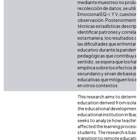
mediante muestreo no probabil
recolección de datos, se utiliza
Emocional EQ-i: Y V, cuestiona
observación. Posteriormente, 
técnicas estadísticas descriptiv
identificar patrones y correlac
esta manera, los resultados de 
las dificultades que enfrentar
educativo durante la pandemia
pedagógicas que contribuyan a
sentido, se espera que los hal
empírica sobre los efectos de l
secundario y sirvan de base par
educativas que mitiguen los i
en otros contextos.
This research aims to determi
education derived from isolat
the educational development o
educational institution in Ibag
seeks to analyze how teaching
affected the learning proces
students. The research is base
transition to remote educatio