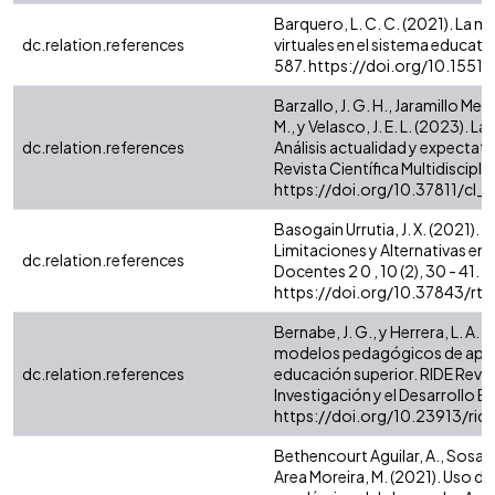
Barquero, L. C. C. (2021). La
dc.relation.references
virtuales en el sistema educativ
587. https://doi.org/10.1551
Barzallo, J. G. H., Jaramillo Media
M., y Velasco, J. E. L. (2023). 
dc.relation.references
Análisis actualidad y expectat
Revista Científica Multidisciplin
https://doi.org/10.37811/cl_
Basogain Urrutia, J. X. (2021). 
Limitaciones y Alternativas en
dc.relation.references
Docentes 2 0 , 10 (2), 30 - 41.
https://doi.org/10.37843/rte
Bernabe, J. G., y Herrera, L. A
modelos pedagógicos de aprend
dc.relation.references
educación superior. RIDE Revis
Investigación y el Desarrollo Ed
https://doi.org/10.23913/rid
Bethencourt Aguilar, A., Sosa Al
Area Moreira, M. (2021). Uso de