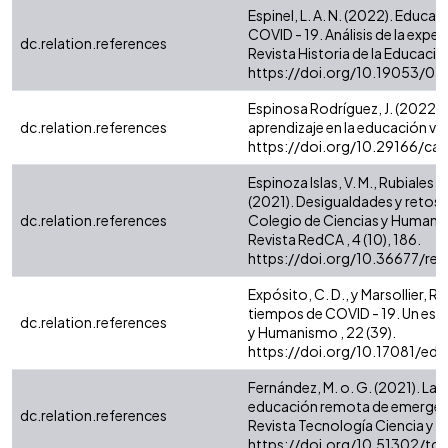
Espinel, L. A. N. (2022). Educ
COVID - 19. Análisis de la exper
dc.relation.references
Revista Historia de la Educació
https://doi.org/10.19053/0
Espinosa Rodríguez, J. (2022).
dc.relation.references
aprendizaje en la educación virtu
https://doi.org/10.29166/cat
Espinoza Islas, V. M., Rubiales S
(2021). Desigualdades y retos 
dc.relation.references
Colegio de Ciencias y Humani
Revista RedCA , 4 (10), 186.
https://doi.org/10.36677/red
Expósito, C. D., y Marsollier, R
tiempos de COVID - 19. Un est
dc.relation.references
y Humanismo , 22 (39).
https://doi.org/10.17081/ed
Fernández, M. o. G. (2021). La
educación remota de emergenci
dc.relation.references
Revista Tecnología Ciencia y Ed
https://doi.org/10.51302/tc