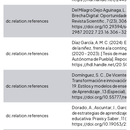
Del Milagro Dejo Aguinaga, L., Dí
Brecha Digital: Oportunidades
dc.relation.references
Revista Scientific , 7 (23), 306 
https://doi.org/10.29394/scie
2987.2022.7.23.16.306 - 326
Díaz García, A. M. C. (2024). E
de la niñez, frente a la contin
dc.relation.references
(2020 - 2023). [ Tesis de maes
Autónoma de Puebla]. Reposito
https://hdl.handle.net/20.5
Domínguez, S. C., De Vicente, A.
Transformación e innovación ed
dc.relation.references
19. Estilos y modelos de enseña
de Aprendizaje , 13 (Especial), 1 
https://doi.org/10.55777/rea
Dorado, A., Ascuntar, J., Garce
de estrategias de aprendizaje 
dc.relation.references
educativa. Praxis y Saber , 11 (2
https://doi.org/10.19053/2