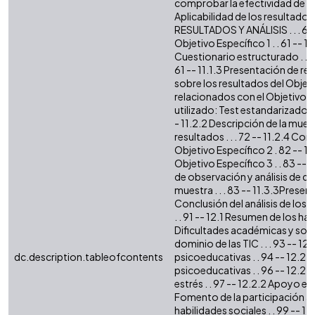
comprobar la efectividad de las e
Aplicabilidad de los resultados e
RESULTADOS Y ANÁLISIS . . . 61 
Objetivo Específico 1 . . 61 -- 1
Cuestionario estructurado . . 61 
61 -- 11.1.3 Presentación de res
sobre los resultados del Objeti
relacionados con el Objetivo Esp
utilizado: Test estandarizado y 
- 11.2.2 Descripción de la muestr
resultados . . . 72 -- 11.2.4 Co
Objetivo Específico 2 . 82 -- 1
Objetivo Específico 3 . . 83 -- 
de observación y análisis de dat
muestra . . . 83 -- 11.3.3Present
Conclusión del análisis de los 
. . 91 -- 12.1 Resumen de los hal
Dificultades académicas y soci
dominio de las TIC . . . 93 -- 
dc.description.tableofcontents
psicoeducativas . . 94 -- 12.2
psicoeducativas . . 96 -- 12.2.1
estrés . . 97 -- 12.2.2 Apoyo em
Fomento de la participación act
habilidades sociales . . 99 --