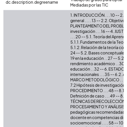
dc.description.degreename
Mediadas por las TIC
1. INTRODUCCIÓN . . . 10 -- 2. OB
general . . . . 13 -- 2.2. Objetivos
PLANTEAMIENTO DEL PROBLEMA .
investigación . . . 16 -- 4. JUS
. . . 20 -- 5.1. Teoría del Apren
5.1.1. Fundamentos de la Teoría
5.1.2. Relación de la teoría c
24 -- 5.2. Bases conceptuales . 
19 en la educación . . 27 -- 5.2.
rendimiento académico . . 30 --
educación . . 32 -- 6. ESTADO D
internacionales . . . 35 -- 6.2. 
MARCO METODOLÓGICO . . . 43 --
7.2 Hipótesis de investigación . . 
PROCEDIMIENTO . . . 48 -- 8.1. E
Definición de caso . . . 49 -- 8.
TÉCNICAS DE RECOLECCIÓN DE 
PROCESAMIENTO Y ANÁLISIS DE 
pedagógicas recomendadas . . 
docente en competencias dig
socioemocional . . . . 58 -- 1