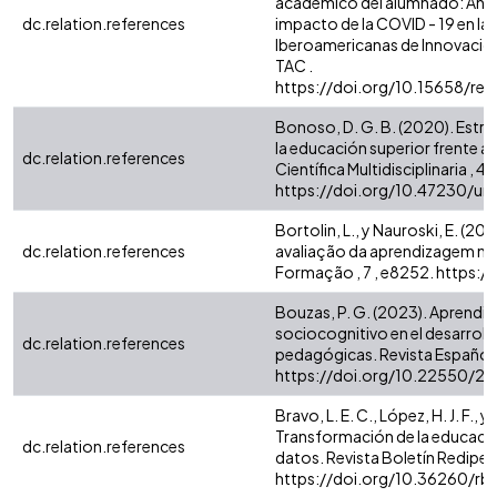
académico del alumnado: Análi
dc.relation.references
impacto de la COVID - 19 en la 
Iberoamericanas de Innovación 
TAC .
https://doi.org/10.15658/re
Bonoso, D. G. B. (2020). Estra
la educación superior frente al
dc.relation.references
Científica Multidisciplinaria , 4 (3
https://doi.org/10.47230/un
Bortolin, L., y Nauroski, E. (2
dc.relation.references
avaliação da aprendizagem n
Formação , 7 , e8252. https:
Bouzas, P. G. (2023). Aprendiz
sociocognitivo en el desarroll
dc.relation.references
pedagógicas. Revista Española
https://doi.org/10.22550/21
Bravo, L. E. C., López, H. J. F., 
Transformación de la educación 
dc.relation.references
datos. Revista Boletín Redipe , 9
https://doi.org/10.36260/rbr