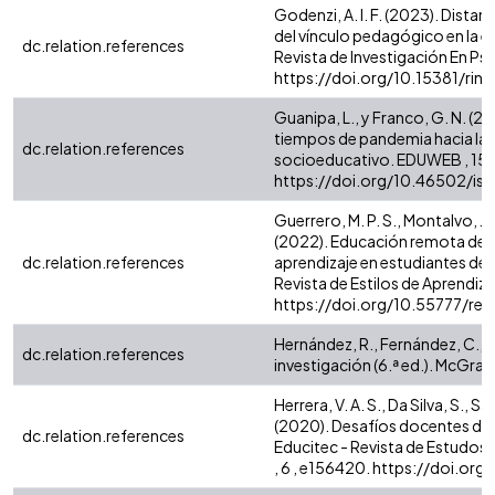
Godenzi, A. I. F. (2023). Dist
del vínculo pedagógico en la 
dc.relation.references
Revista de Investigación En Psic
https://doi.org/10.15381/rin
Guanipa, L., y Franco, G. N. (2
tiempos de pandemia hacia la 
dc.relation.references
socioeducativo. EDUWEB , 15 (3
https://doi.org/10.46502/iss
Guerrero, M. P. S., Montalvo, J. E
(2022). Educación remota de 
dc.relation.references
aprendizaje en estudiantes de 
Revista de Estilos de Aprendizaje
https://doi.org/10.55777/rea
Hernández, R., Fernández, C., y
dc.relation.references
investigación (6.ª ed.). McGraw -
Herrera, V. A. S., Da Silva, S., San
(2020). Desafíos docentes dur
dc.relation.references
Educitec - Revista de Estudos
, 6 , e156420. https://doi.or