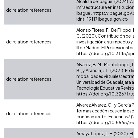
Alcaldía de Ibagué. (2024). Al
infraestructura en institucione
dc.relation.references
Ibagué . https://ibague.gov.c
idnt=19117 ibague.gov.co
Alonso Flores, F., De Filippo, 
C. (2020). Contribución de la 
dc.relation.references
investigación a su impacto y vi
III de Madrid. El Profesional de 
https://doi.org/10.3145/epi
Álvarez, B. M., Montelongo, J. G.
B., y Arandia, J. L. (2021). El d
modalidades virtuales: estrat
dc.relation.references
Universidad de Guadalajara ante
Tecnología Educativa Revista CO
https://doi.org/10.32671/ter
Álvarez Álvarez, C., y García Pri
formas académicas en la escuel
dc.relation.references
confinamiento. Educar , 57 (2), 
https://doi.org/10.5565/rev
Amaya López, L. F. (2020). El p