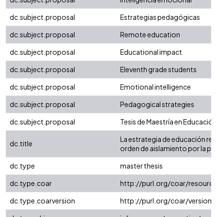
dc.subject.proposal
Estrategias pedagógicas
dc.subject.proposal
Remote education
dc.subject.proposal
Educational impact
dc.subject.proposal
Eleventh grade students
dc.subject.proposal
Emotional intelligence
dc.subject.proposal
Pedagogical strategies
dc.subject.proposal
Tesis de Maestría en Educación
La estrategia de educación re
dc.title
orden de aislamiento por la pa
dc.type
master thesis
dc.type.coar
http://purl.org/coar/resour
dc.type.coarversion
http://purl.org/coar/versio