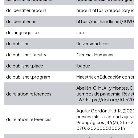
dc.identifier.repourl
repourl:https://repository.ice
dc.identifier.uri
https://hdl.handle.net/1090
dc.language.iso
spa
dc.publisher
Universidad Icesi
dc.publisher.faculty
Ciencias Humanas
dc.publisher.place
Ibagué
dc.publisher.program
Maestría en Educación con énfa
Abellán, C. M. A., y Montes, C. 
dc.relation.references
tiempos de pandemia. Revista 
- 67. https://doi.org/10.5209
Aguilar Gordón, F. d. R. (2020)
presenciales al aprendizaje vi
dc.relation.references
Pedagógicos , 46 (3), 213 - 2
07052020000300213