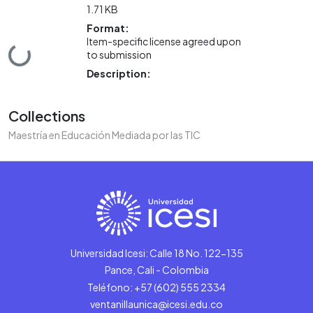
1.71 KB
Format:
Item-specific license agreed upon
Loading...
to submission
Description:
Collections
Maestría en Educación Mediada por las TIC
Universidad Icesi: Calle 18 No. 122-135
Pance, Cali - Colombia
Teléfono: +57 (602) 555 2334
ventanillaunica@icesi.edu.co