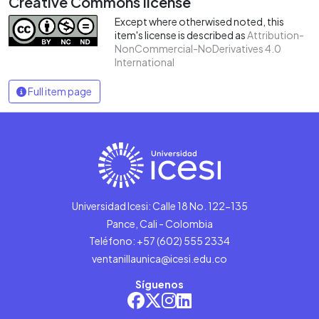
Creative Commons license
Except where otherwised noted, this
item's license is described as
Attribution-
NonCommercial-NoDerivatives 4.0
International
Full item page
Universidad Icesi: Calle 18 No. 122-135
Pance, Cali - Colombia
Teléfono: +57 (602) 555 2334
ventanillaunica@icesi.edu.co
Síguenos