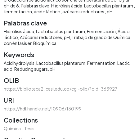
pH de 6. Palabras clave: H idrólisis ácida, Lactobacillus plantarum ,
fermentación, ácido láctico, azúcares reductores , pH .
Palabras clave
Hidrólisis ácida
Lactobacillus plantarum
Fermentación
Ácido
láctico
Azúcares reductores
pH
Trabajo de grado de Química
con énfasis en Bioquímica
Keywords
Acid hydrolysis
Lactobacillus plantarum
Fermentation
Lactic
acid
Reducing sugars
pH
OLIB
https://biblioteca2.icesi.edu.co/cgi-olib/?oid=363927
URI
https://hdl.handle.net/10906/130199
Collections
Química - Tesis