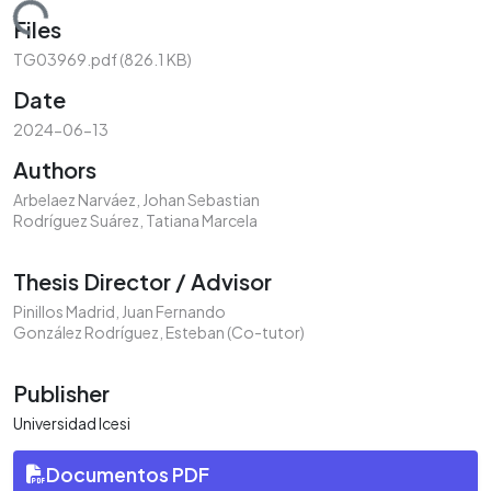
Loading...
Files
TG03969.pdf
(826.1 KB)
Date
2024-06-13
Authors
Arbelaez Narváez, Johan Sebastian
Rodríguez Suárez, Tatiana Marcela
Thesis Director / Advisor
Pinillos Madrid, Juan Fernando
González Rodríguez, Esteban (Co-tutor)
Publisher
Universidad Icesi
Documentos PDF