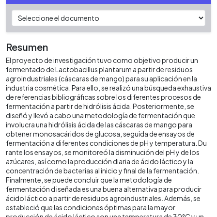
Resumen
El proyecto de investigación tuvo como objetivo producir un
fermentado de Lactobacillus plantarum a partir de residuos
agroindustriales (cáscaras de mango) para su aplicación en la
industria cosmética. Para ello, se realizó una búsqueda exhaustiva
de referencias bibliográficas sobre los diferentes procesos de
fermentación a partir de hidrólisis ácida. Posteriormente, se
diseñó y llevó a cabo una metodología de fermentación que
involucra una hidrólisis ácida de las cáscaras de mango para
obtener monosacáridos de glucosa, seguida de ensayos de
fermentación a diferentes condiciones de pH y temperatura. Du
rante los ensayos, se monitoreó la disminución del pH y de los
azúcares, así como la producción diaria de ácido láctico y la
concentración de bacterias al inicio y final de la fermentación.
Finalmente, se puede concluir que la metodología de
fermentación d iseñada es una buena alternativa para producir
ácido láctico a partir de residuos agroindustriales. Además, se
estableció que las condiciones óptimas para la mayor
producción de ácido láctico son una temperatura de 30°C y un