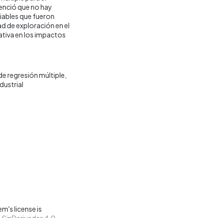
denció que no hay
iables que fueron
d de exploración en el
ativa en los impactos
e regresión múltiple
dustrial
m's license is
SinDerivadas 4.0