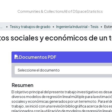
Communities & Collections
All of DSpace
Statistics
Facultad Barberi de Ingeniería, Diseño y Ciencias Aplicadas
Tesis y trabajos de grado
Ingeniería Industrial - Tesis
tos sociales y económicos de un
Documentos PDF
Resumen
El objetivo principal del presente trabajo investigativo es desa
diversos modelos de regresión lineal múltiple para la estimac
sociales y económicas generados por un terremoto. Para el de
trabajo, se inició con una revisión bibliográfica acerca de los 
relacionados con la utilización de modelos de regresión lineal 