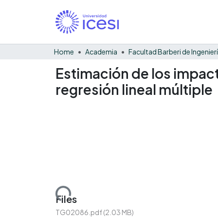
Home
Academia
Estimación de los impac
regresión lineal múltiple
Loading...
Files
TG02086.pdf
(2.03 MB)