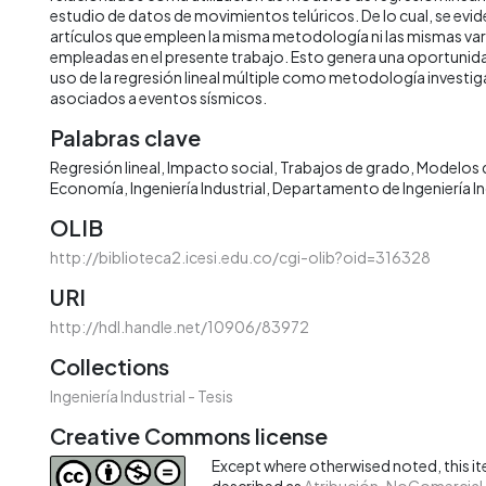
estudio de datos de movimientos telúricos. De lo cual, se evi
artículos que empleen la misma metodología ni las mismas var
empleadas en el presente trabajo. Esto genera una oportunida
uso de la regresión lineal múltiple como metodología investig
asociados a eventos sísmicos.
Palabras clave
Regresión lineal
Impacto social
Trabajos de grado
Modelos d
Economía
Ingeniería Industrial
Departamento de Ingeniería In
OLIB
http://biblioteca2.icesi.edu.co/cgi-olib?oid=316328
URI
http://hdl.handle.net/10906/83972
Collections
Ingeniería Industrial - Tesis
Creative Commons license
Except where otherwised noted, this ite
described as
Atribución-NoComercial-