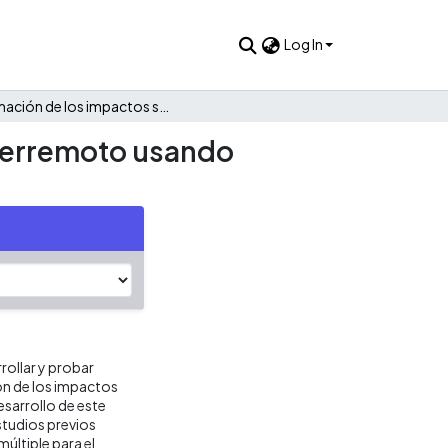
Log In
Estimación de los impactos sociales y económicos de un terremoto usando regresión lineal múltiple
 terremoto usando
rrollar y probar
ión de los impactos
sarrollo de este
estudios previos
múltiple para el